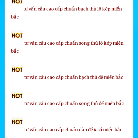
tư vấn cầu cao cấp chuẩn bạch thủ lô kép miền
bắc
tư vấn cầu cao cấp chuẩn song thủ lô kép miền
bắc
tư vấn cầu cao cấp chuẩn bạch thủ đề miền bắc
tư vấn cầu cao cấp chuẩn song thủ đề miền bắc
tư vấn cầu cao cấp chuẩn dàn đề 4 số miền bắc