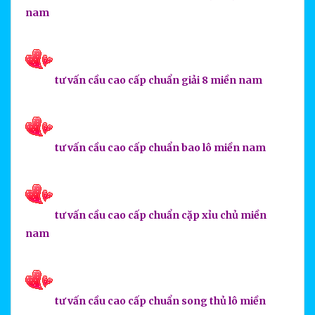
nam
tư vấn cầu cao cấp chuẩn giải 8 miền nam
tư vấn cầu cao cấp chuẩn bao lô miền nam
tư vấn cầu cao cấp chuẩn cặp xỉu chủ miền
nam
tư vấn cầu cao cấp chuẩn song thủ lô miền