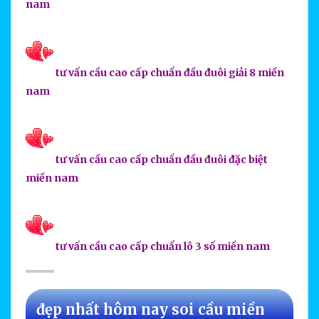
nam
tư vấn cầu cao cấp chuẩn đầu đuôi giải 8 miền
nam
tư vấn cầu cao cấp chuẩn đầu đuôi đặc biệt
miền nam
tư vấn cầu cao cấp chuẩn lô 3 số miền nam
đẹp nhất hôm nay soi cầu miền