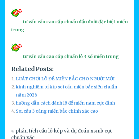
tư vấn cầu cao cấp chuẩn đầu đuôi đặc biệt miền
trung
tư vấn cầu cao cấp chuẩn lô 3 số miền trung
Related Posts:
LUẬT CHƠI LÔ ĐỀ MIỀN BẮC CHO NGƯỜI MỚI
kinh nghiệm bí kíp soi cầu miền bắc siêu chuẩn
năm 2026
hướng dẫn cách đánh lô đề miền nam cực đỉnh
Soi cầu 3 càng miền bắc chính xác cao
Điều
phân tích cầu lô kép và dự đoán xsmb cực
hướng
chuẩn xác