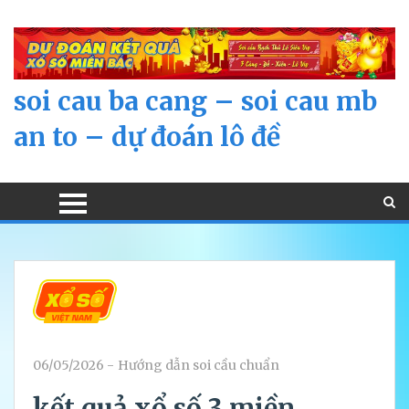
soi cau ba cang – soi cau mb
an to – dự đoán lô đề
06/05/2026
-
Hướng dẫn soi cầu chuẩn
kết quả xổ số 3 miền