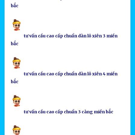
bắc
tư vấn cầu cao cấp chuẩn dàn lô xiên 3 miền
bắc
tư vấn cầu cao cấp chuẩn dàn lô xiên 4 miền
bắc
tư vấn cầu cao cấp chuẩn 3 càng miền bắc