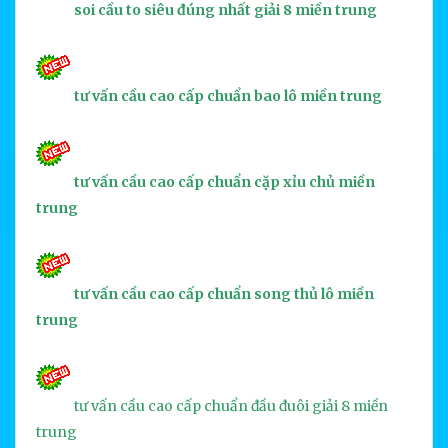
soi cầu to siêu đúng nhất giải 8 miền trung
tư vấn cầu cao cấp chuẩn bao lô miền trung
tư vấn cầu cao cấp chuẩn cặp xỉu chủ miền
trung
tư vấn cầu cao cấp chuẩn song thủ lô miền
trung
tư vấn cầu cao cấp chuẩn đầu đuôi giải 8 miền
trung