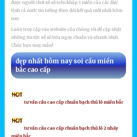
được người chơi xổ số trên khắp 3 miền của các đài/
tỉnh cả nước tin tưởng theo dõi kết quả mới nhất hôm
nay.
Luôn truy cập vào website của chúng tôi để cập nhật
những tin tức xổ số bữa ngay chuẩn và nhanh nhất.
Chúc bạn may mắn!
đẹp nhất hôm nay soi cầu miền
bắc cao cấp
tư vấn cầu cao cấp chuẩn bạch thủ lô miền bắc
tư vấn cầu cao cấp chuẩn bạch thủ lô 2 nháy
miền bắc