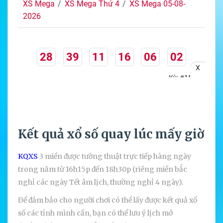
Kết quả xổ số quay lúc mấy giờ
KQXS
3 miền được tường thuật trực tiếp hàng ngày
trong năm từ 16h15p đến 18h30p (riêng miền bắc
nghỉ các ngày Tết âm lịch, thường nghỉ 4 ngày).
Để đảm bảo cho người chơi có thể lấy được kết quả xổ
số các tỉnh mình cần, bạn có thể lưu ý lịch mở