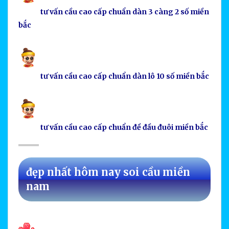
tư vấn cầu cao cấp chuẩn dàn 3 càng 2 số miền
bắc
tư vấn cầu cao cấp chuẩn dàn lô 10 số miền bắc
tư vấn cầu cao cấp chuẩn đề đầu đuôi miền bắc
đẹp nhất hôm nay soi cầu miền
nam