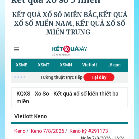
KẾT QUẢ XỔ SỐ MIỀN BẮC,KẾT QUẢ
XỔ SỐ MIỀN NAM, KẾT QUẢ XỔ SỐ
MIỀN TRUNG