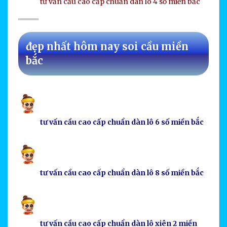
tư vấn cầu cao cấp chuẩn dàn lô 4 số miền bắc
đẹp nhất hôm nay soi cầu miền
bắc
tư vấn cầu cao cấp chuẩn dàn lô 6 số miền bắc
tư vấn cầu cao cấp chuẩn dàn lô 8 số miền bắc
tư vấn cầu cao cấp chuẩn dàn lô xiên 2 miền