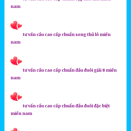
nam
tư vấn cầu cao cấp chuẩn song thủ lô miền
nam
tư vấn cầu cao cấp chuẩn đầu đuôi giải 8 miền
nam
tư vấn cầu cao cấp chuẩn đầu đuôi đặc biệt
miền nam