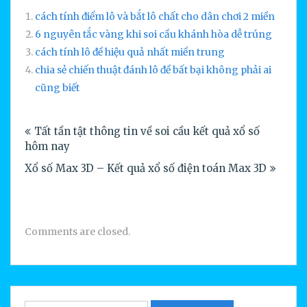
cách tính điểm lô và bắt lô chất cho dân chơi 2 miền
6 nguyên tắc vàng khi soi cầu khánh hòa dễ trúng
cách tính lô đề hiệu quả nhất miền trung
chia sẻ chiến thuật đánh lô đề bất bại không phải ai
cũng biết
Điều
Tất tần tật thông tin về soi cầu kết quả xổ số
hướng
hôm nay
bài
Xổ số Max 3D – Kết quả xổ số điện toán Max 3D
viết
Comments are closed.