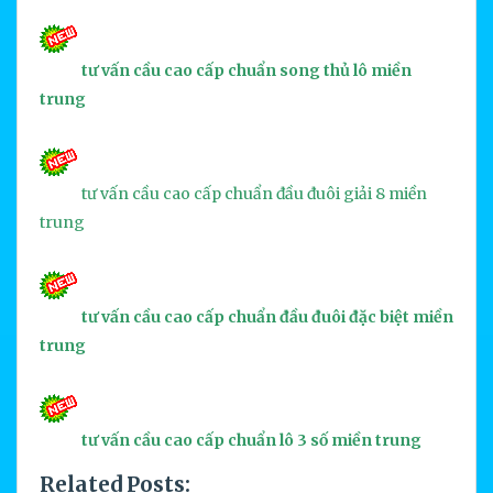
tư vấn cầu cao cấp chuẩn song thủ lô miền
trung
tư vấn cầu cao cấp chuẩn đầu đuôi giải 8 miền
trung
tư vấn cầu cao cấp chuẩn đầu đuôi đặc biệt miền
trung
tư vấn cầu cao cấp chuẩn lô 3 số miền trung
Related Posts: