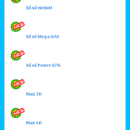
Xổ số vietlott
Xổ số Mega 6/45
Xổ số Power 6/55
Max 3D
Max 4D