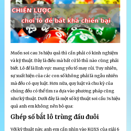
Muốn soi cau 3s hiệu quả thì cần phải có kinh nghiệm
và kỹ thuật. Đây là điều mà bất cứ lô thủ nào cũng phải
biết. Lô đề là lĩnh vực mang yếu tố may rủi. Tuy nhiên,
sự xuất hiện của các con số không phải là ngẫu nhiên
mà đều có quy luật. Hơn nữa, quy luật và chu kỳ của
chúng đều có thể tìm ra dựa vào phương pháp cũng
như kỹ thuật. Dưới đây là một số kỹ thuật soi cầu 3s hiệu
quả anh em không nên bỏ qua:
Ghép số bắt lô trùng đầu đuôi
Với kỹ thuật này, anh em cần nhìn vào KQXS của giải 6