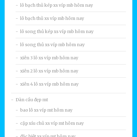
lô bạch thủ kép xs víp mb hôm nay
lô bạch thủ xs víp mb hôm nay
lô song thủ kép xs víp mb hôm nay
lô song thủ xs víp mb hôm nay
xiên 3 lô xs víp mb hôm nay
xiên 2 lô xs víp mb hôm nay
xiên 4 lô xs víp mb hôm nay
Dàn cầu đẹp mt
bao lô xs víp mt hôm nay
cặp xíu chủ xs víp mt hôm nay
đặc biệt xs víp mt hôm nay