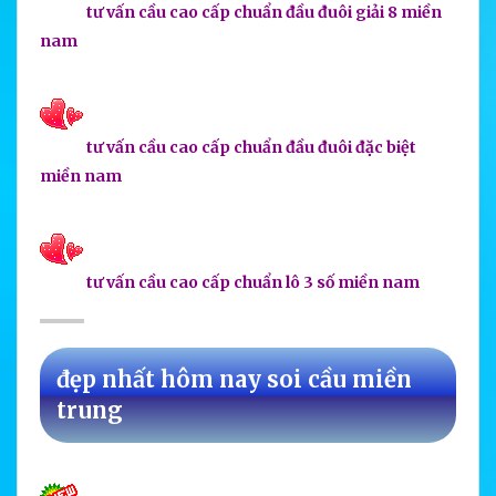
tư vấn cầu cao cấp chuẩn đầu đuôi giải 8 miền
nam
tư vấn cầu cao cấp chuẩn đầu đuôi đặc biệt
miền nam
tư vấn cầu cao cấp chuẩn lô 3 số miền nam
đẹp nhất hôm nay soi cầu miền
trung