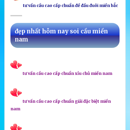
tư vấn cầu cao cấp chuẩn đề đầu đuôi miền bắc
đẹp nhất hôm nay soi cầu miền
nam
tư vấn cầu cao cấp chuẩn xỉu chủ miền nam
tư vấn cầu cao cấp chuẩn giải đặc biệt miền
nam