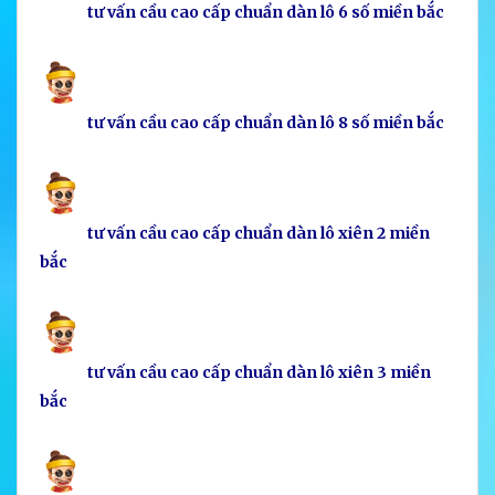
tư vấn cầu cao cấp chuẩn dàn lô 6 số miền bắc
tư vấn cầu cao cấp chuẩn dàn lô 8 số miền bắc
tư vấn cầu cao cấp chuẩn dàn lô xiên 2 miền
bắc
tư vấn cầu cao cấp chuẩn dàn lô xiên 3 miền
bắc