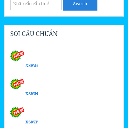
Search
SOI CẦU CHUẨN
XSMB
XSMN
XSMT