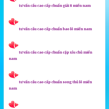
tư vấn cầu cao cấp chuẩn giải 8 miền nam
tư vấn cầu cao cấp chuẩn bao lô miền nam
tư vấn cầu cao cấp chuẩn cặp xỉu chủ miền
nam
tư vấn cầu cao cấp chuẩn song thủ lô miền
nam