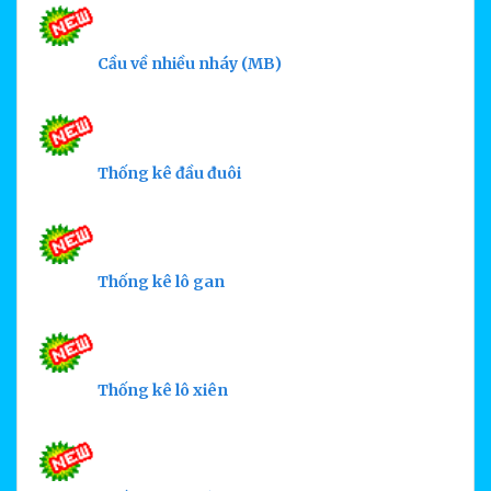
Cầu về nhiều nháy (MB)
Thống kê đầu đuôi
Thống kê lô gan
Thống kê lô xiên