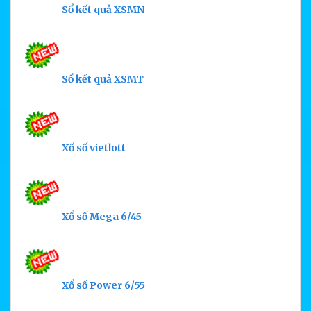
Sổ kết quả XSMN
Sổ kết quả XSMT
Xổ số vietlott
Xổ số Mega 6/45
Xổ số Power 6/55