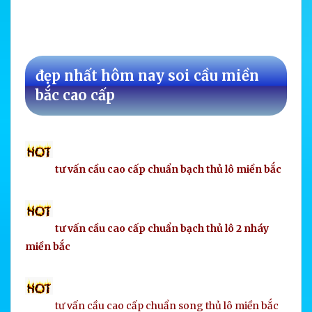
đẹp nhất hôm nay soi cầu miền
bắc cao cấp
tư vấn cầu cao cấp chuẩn bạch thủ lô miền bắc
tư vấn cầu cao cấp chuẩn bạch thủ lô 2 nháy
miền bắc
tư vấn cầu cao cấp chuẩn song thủ lô miền bắc