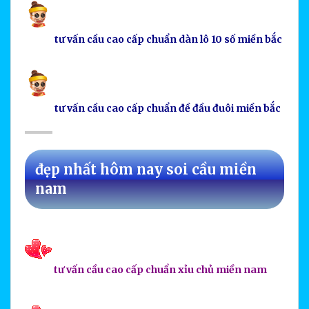
tư vấn cầu cao cấp chuẩn dàn lô 10 số miền bắc
tư vấn cầu cao cấp chuẩn đề đầu đuôi miền bắc
đẹp nhất hôm nay soi cầu miền
nam
tư vấn cầu cao cấp chuẩn xỉu chủ miền nam