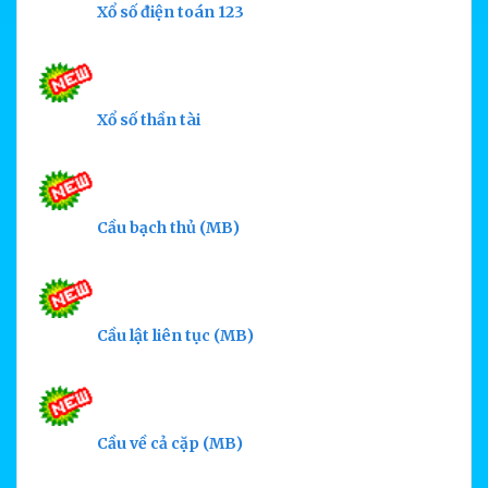
Xổ số điện toán 123
Xổ số thần tài
Cầu bạch thủ (MB)
Cầu lật liên tục (MB)
Cầu về cả cặp (MB)