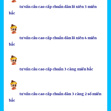
tư vấn cầu cao cấp chuẩn dàn lô xiên 3 miền
bắc
tư vấn cầu cao cấp chuẩn dàn lô xiên 4 miền
bắc
tư vấn cầu cao cấp chuẩn 3 càng miền bắc
tư vấn cầu cao cấp chuẩn dàn 3 càng 2 số miền
bắc