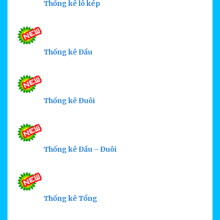
Thống kê lô kép
Thống kê Đầu
Thống kê Đuôi
Thống kê Đầu – Đuôi
Thống kê Tổng