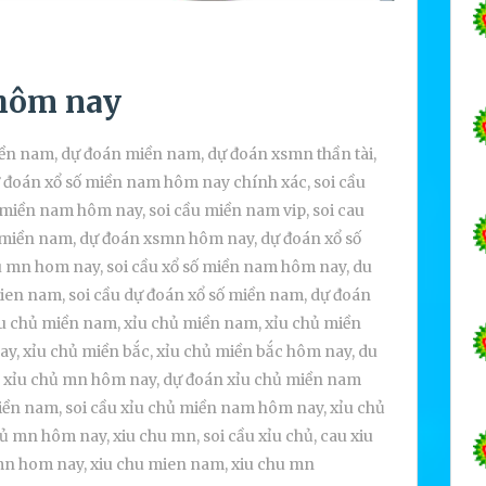
 hôm nay
iền nam, dự đoán miền nam, dự đoán xsmn thần tài,
 đoán xổ số miền nam hôm nay chính xác, soi cầu
 miền nam hôm nay, soi cầu miền nam vip, soi cau
ố miền nam, dự đoán xsmn hôm nay, dự đoán xổ số
 mn hom nay, soi cầu xổ số miền nam hôm nay, du
en nam, soi cầu dự đoán xổ số miền nam, dự đoán
ỉu chủ miền nam, xỉu chủ miền nam, xỉu chủ miền
y, xỉu chủ miền bắc, xỉu chủ miền bắc hôm nay, du
, xỉu chủ mn hôm nay, dự đoán xỉu chủ miền nam
iền nam, soi cầu xỉu chủ miền nam hôm nay, xỉu chủ
 mn hôm nay, xiu chu mn, soi cầu xỉu chủ, cau xiu
mn hom nay, xiu chu mien nam, xiu chu mn