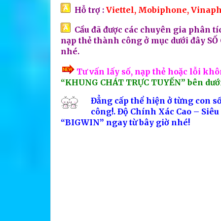
Hỗ trợ :
Viettel, Mobiphone, Vinap
Cầu đã được các chuyên gia phân tíc
nạp thẻ thành công ở mục dưới đây SỐ 
nhé.
Tư vấn lấy số, nạp thẻ hoặc lỗi kh
“KHUNG CHÁT TRỰC TUYẾN” bên dưới
Đẳng cấp thể hiện ở từng con s
công!. Độ Chính Xác Cao – Siê
“BIGWIN” ngay từ bây giờ nhé!