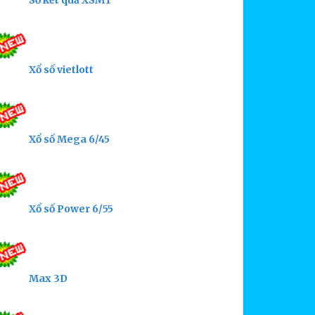
Xổ số vietlott
Xổ số Mega 6/45
Xổ số Power 6/55
Max 3D