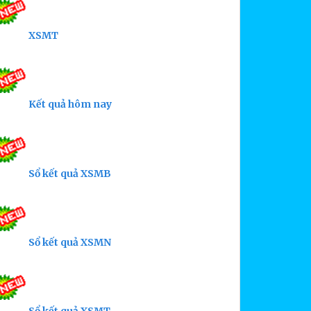
XSMT
Kết quả hôm nay
Sổ kết quả XSMB
Sổ kết quả XSMN
Sổ kết quả XSMT