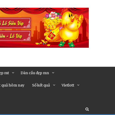
ẹp mt
Dàn cầu đẹp mn
t quả hôm nay
Sổ kết quả
Vietlott