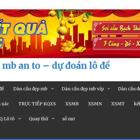
u mb an to – dự đoán lô đề
đề
Dàn cầu đẹp mb
Dàn cầu đẹp mb víp
Dàn cầu đ
h xác
TRỰC TIẾP KQXS
XSMB
XSMN
XSMT
kế
Q Lô tô
Quay thử
sổ mơ