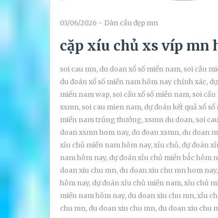
03/06/2026
-
Dàn cầu đẹp mn
cặp xíu chủ xs víp mn
soi cau mn, du doan xổ số miền nam, soi cầu m
du đoán xổ số miền nam hôm nay chính xác, dự
miền nam wap, soi cầu xổ số miền nam, soi cầu
xsmn, soi cau mien nam, dự đoán kết quả xổ s
miền nam trúng thưởng, xsmn du doan, soi cau
doan xsmn hom nay, du đoan xsmn, du doan mi
xỉu chủ miền nam hôm nay, xỉu chủ, dự đoán x
nam hôm nay, dự đoán xỉu chủ miền bắc hôm na
doan xiu chu mn, du doan xiu chu mn hom nay
hôm nay, dự đoán xỉu chủ miền nam, xỉu chủ m
miền nam hôm nay, du doan xiu chu mn, xỉu chủ
chu mn, du doan xiu chu mn, du doan xiu chu 