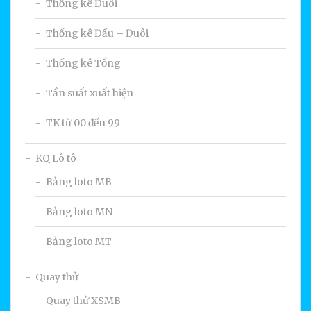
Thống kê Đuôi
Thống kê Đầu – Đuôi
Thống kê Tổng
Tần suất xuất hiện
TK từ 00 đến 99
KQ Lô tô
Bảng loto MB
Bảng loto MN
Bảng loto MT
Quay thử
Quay thử XSMB