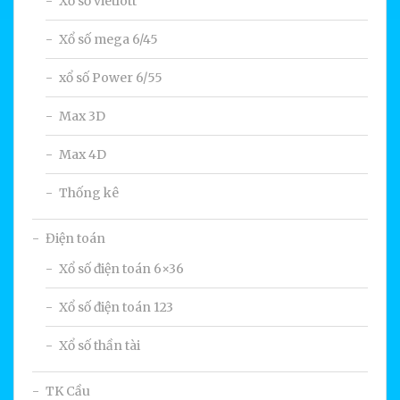
Xổ số vietlott
Xổ số mega 6/45
xổ số Power 6/55
Max 3D
Max 4D
Thống kê
Điện toán
Xổ số điện toán 6×36
Xổ số điện toán 123
Xổ số thần tài
TK Cầu