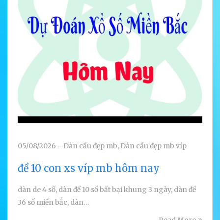
05/08/2026
-
Dàn cầu đẹp mb
,
Dàn cầu đẹp mb víp
đề 10 con xs víp mb hôm nay
dàn de 4 số, dàn đề 10 số bất bại khung 3 ngày, dàn đề
36 số miền bắc, dàn…