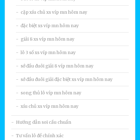
cặp xíu chủ xs víp mn hôm nay
đặc biệt xs víp mn hôm nay
giải 8 xs víp mn hôm nay
lô 3 số xs víp mn hôm nay
sớ đầu đuôi giải 8 víp mn hôm nay
sớ đầu đuôi giải đặc biệt xs víp mn hôm nay
song thủ lô víp mn hôm nay
xíu chủ xs víp mn hôm nay
Hướng dẫn soi cầu chuẩn
Tư vấn lô đề chính xác