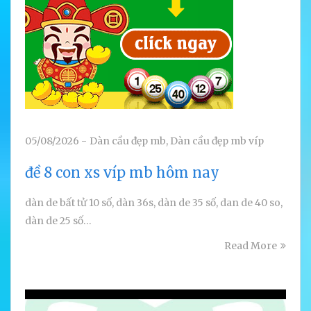
05/08/2026
-
Dàn cầu đẹp mb
,
Dàn cầu đẹp mb víp
đề 8 con xs víp mb hôm nay
dàn de bất tử 10 số, dàn 36s, dàn de 35 số, dan de 40 so,
dàn de 25 số…
Read More