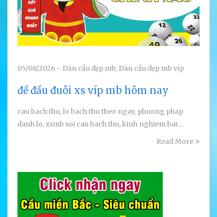
05/08/2026
-
Dàn cầu đẹp mb
,
Dàn cầu đẹp mb víp
đề đầu đuôi xs víp mb hôm nay
cau bach thu, lo bach thu theo ngay, phuong phap
danh lo, xsmb soi cau bach thu, kinh nghiem bat…
Read More