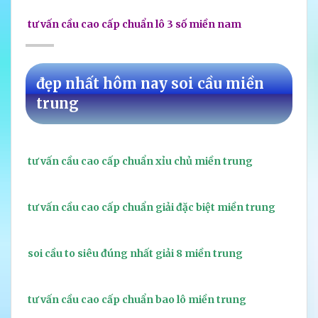
tư vấn cầu cao cấp chuẩn lô 3 số miền nam
đẹp nhất hôm nay soi cầu miền
trung
tư vấn cầu cao cấp chuẩn xỉu chủ miền trung
tư vấn cầu cao cấp chuẩn giải đặc biệt miền trung
soi cầu to siêu đúng nhất giải 8 miền trung
tư vấn cầu cao cấp chuẩn bao lô miền trung