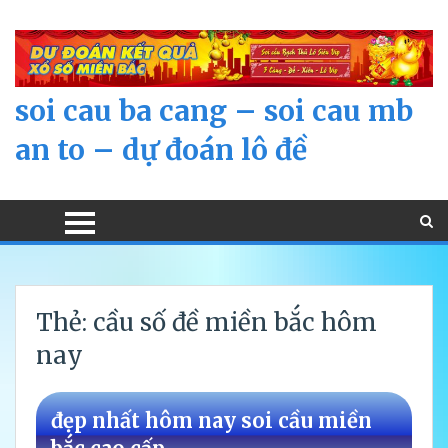
soi cau ba cang – soi cau mb
an to – dự đoán lô đề
Thẻ:
cầu số đề miền bắc hôm
nay
đẹp nhất hôm nay soi cầu miền