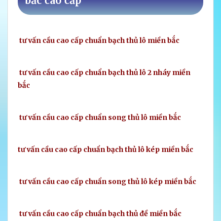
bắc cao cấp
tư vấn cầu cao cấp chuẩn bạch thủ lô miền bắc
tư vấn cầu cao cấp chuẩn bạch thủ lô 2 nháy miền
bắc
tư vấn cầu cao cấp chuẩn song thủ lô miền bắc
tư vấn cầu cao cấp chuẩn bạch thủ lô kép miền bắc
tư vấn cầu cao cấp chuẩn song thủ lô kép miền bắc
tư vấn cầu cao cấp chuẩn bạch thủ đề miền bắc