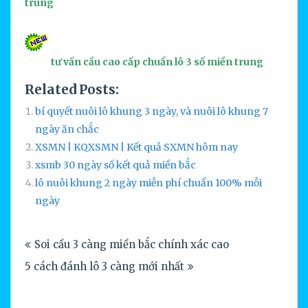
trung
tư vấn cầu cao cấp chuẩn lô 3 số miền trung
Related Posts:
bí quyết nuôi lô khung 3 ngày, và nuôi lô khung 7
ngày ăn chắc
XSMN | KQXSMN | Kết quả SXMN hôm nay
xsmb 30 ngày số kết quả miền bắc
lô nuôi khung 2 ngày miễn phí chuẩn 100% mỗi
ngày
Điều
Soi cầu 3 càng miền bắc chính xác cao
hướng
5 cách đánh lô 3 càng mới nhất
bài
viết