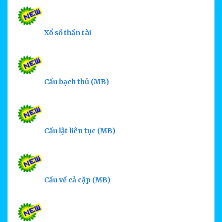
Xổ số thần tài
Cầu bạch thủ (MB)
Cầu lật liên tục (MB)
Cầu về cả cặp (MB)