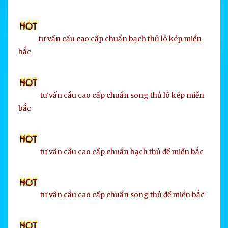
tư vấn cầu cao cấp chuẩn bạch thủ lô kép miền
bắc
tư vấn cầu cao cấp chuẩn song thủ lô kép miền
bắc
tư vấn cầu cao cấp chuẩn bạch thủ đề miền bắc
tư vấn cầu cao cấp chuẩn song thủ đề miền bắc