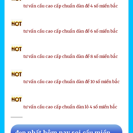
tư vấn cầu cao cấp chuẩn dàn đề 4 số miền bắc
tư vấn cầu cao cấp chuẩn dàn đề 6 số miền bắc
tư vấn cầu cao cấp chuẩn dàn đề 8 số miền bắc
tư vấn cầu cao cấp chuẩn dàn đề 10 số miền bắc
tư vấn cầu cao cấp chuẩn dàn lô 4 số miền bắc
đẹp nhất hôm nay soi cầu miền