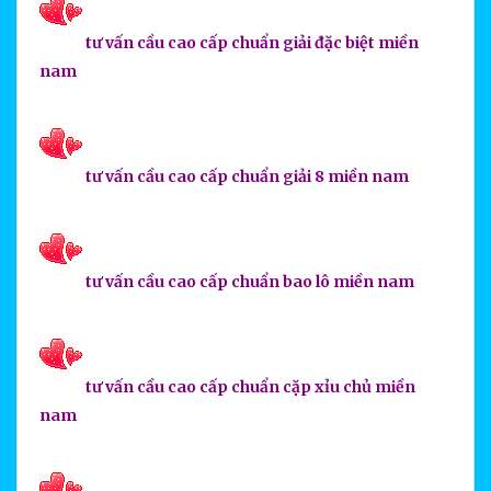
tư vấn cầu cao cấp chuẩn giải đặc biệt miền
nam
tư vấn cầu cao cấp chuẩn giải 8 miền nam
tư vấn cầu cao cấp chuẩn bao lô miền nam
tư vấn cầu cao cấp chuẩn cặp xỉu chủ miền
nam