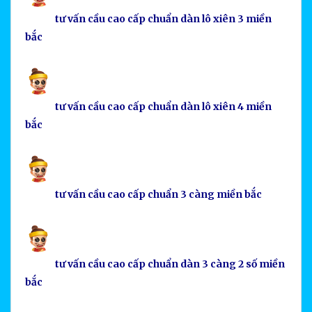
tư vấn cầu cao cấp chuẩn dàn lô xiên 3 miền
bắc
tư vấn cầu cao cấp chuẩn dàn lô xiên 4 miền
bắc
tư vấn cầu cao cấp chuẩn 3 càng miền bắc
tư vấn cầu cao cấp chuẩn dàn 3 càng 2 số miền
bắc