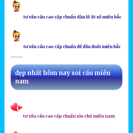
tư vấn cầu cao cấp chuẩn dàn lô 10 số miền bắc
tư vấn cầu cao cấp chuẩn đề đầu đuôi miền bắc
đẹp nhất hôm nay soi cầu miền
nam
tư vấn cầu cao cấp chuẩn xỉu chủ miền nam