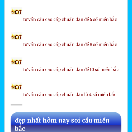
tư vấn cầu cao cấp chuẩn dàn đề 6 số miền bắc
tư vấn cầu cao cấp chuẩn dàn đề 8 số miền bắc
tư vấn cầu cao cấp chuẩn dàn đề 10 số miền bắc
tư vấn cầu cao cấp chuẩn dàn lô 4 số miền bắc
đẹp nhất hôm nay soi cầu miền
bắc