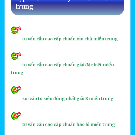
trung
tư vấn cầu cao cấp chuẩn xỉu chủ miền trung
tư vấn cầu cao cấp chuẩn giải đặc biệt miền
trung
soi cầu to siêu đúng nhất giải 8 miền trung
tư vấn cầu cao cấp chuẩn bao lô miền trung