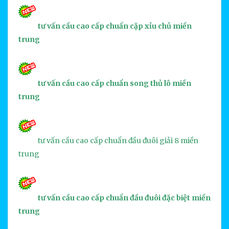
tư vấn cầu cao cấp chuẩn cặp xỉu chủ miền
trung
tư vấn cầu cao cấp chuẩn song thủ lô miền
trung
tư vấn cầu cao cấp chuẩn đầu đuôi giải 8 miền
trung
tư vấn cầu cao cấp chuẩn đầu đuôi đặc biệt miền
trung