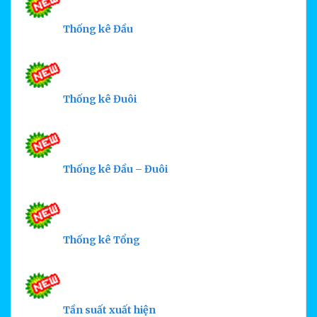
Thống kê Đầu
Thống kê Đuôi
Thống kê Đầu – Đuôi
Thống kê Tổng
Tần suất xuất hiện