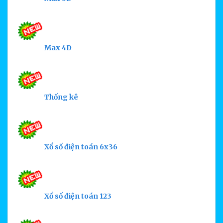
Max 4D
Thống kê
Xổ số điện toán 6x36
Xổ số điện toán 123