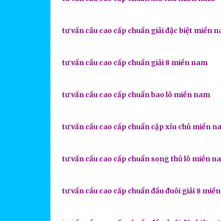
tư vấn cầu cao cấp chuẩn giải đặc biệt miền 
tư vấn cầu cao cấp chuẩn giải 8 miền nam
tư vấn cầu cao cấp chuẩn bao lô miền nam
tư vấn cầu cao cấp chuẩn cặp xỉu chủ miền 
tư vấn cầu cao cấp chuẩn song thủ lô miền n
tư vấn cầu cao cấp chuẩn đầu đuôi giải 8 miề