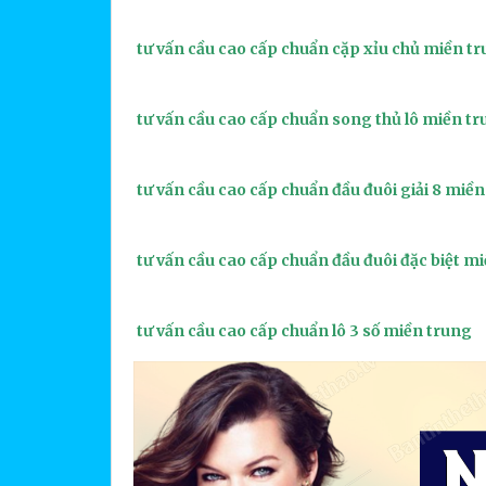
tư vấn cầu cao cấp chuẩn cặp xỉu chủ miền t
tư vấn cầu cao cấp chuẩn song thủ lô miền t
tư vấn cầu cao cấp chuẩn đầu đuôi giải 8 miề
tư vấn cầu cao cấp chuẩn đầu đuôi đặc biệt m
tư vấn cầu cao cấp chuẩn lô 3 số miền trung