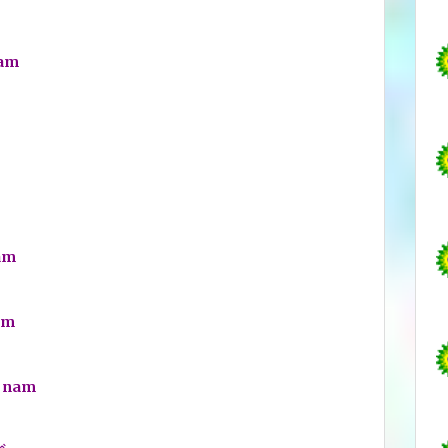
nam
nam
am
n nam