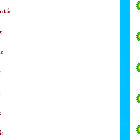
ền bắc
c
ắc
c
c
c
ắc