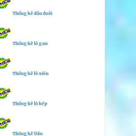
Thống kê đầu đuôi
Thống kê lô gan
Thống kê lô xiên
Thống kê lô kép
Thống kê Đầu