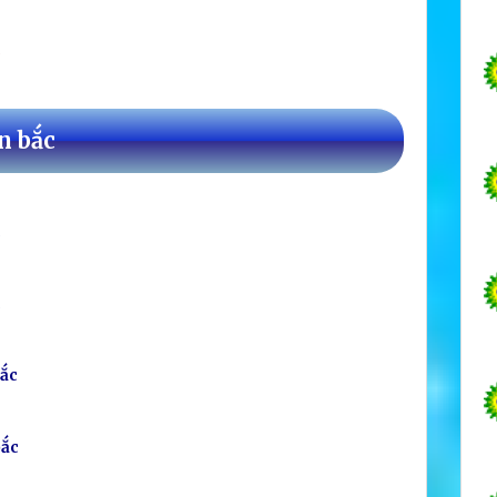
c
n bắc
c
c
bắc
bắc