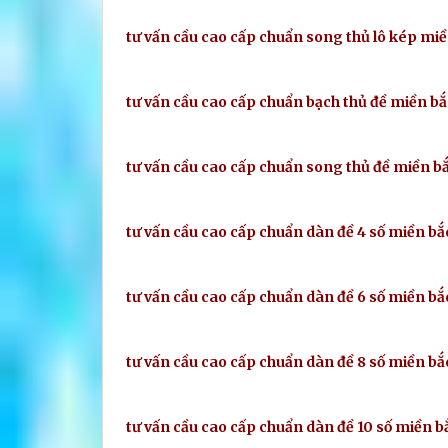
tư vấn cầu cao cấp chuẩn song thủ lô kép mi
tư vấn cầu cao cấp chuẩn bạch thủ đề miền bắ
tư vấn cầu cao cấp chuẩn song thủ đề miền b
tư vấn cầu cao cấp chuẩn dàn đề 4 số miền bắ
tư vấn cầu cao cấp chuẩn dàn đề 6 số miền bắ
tư vấn cầu cao cấp chuẩn dàn đề 8 số miền bắ
tư vấn cầu cao cấp chuẩn dàn đề 10 số miền b