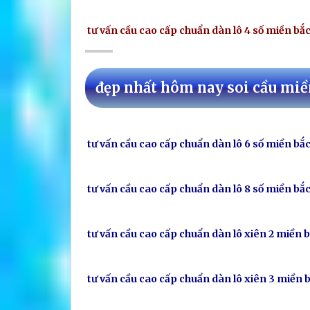
tư vấn cầu cao cấp chuẩn dàn lô 4 số miền bắ
đẹp nhất hôm nay soi cầu miề
tư vấn cầu cao cấp chuẩn dàn lô 6 số miền bắ
tư vấn cầu cao cấp chuẩn dàn lô 8 số miền bắ
tư vấn cầu cao cấp chuẩn dàn lô xiên 2 miền 
tư vấn cầu cao cấp chuẩn dàn lô xiên 3 miền 