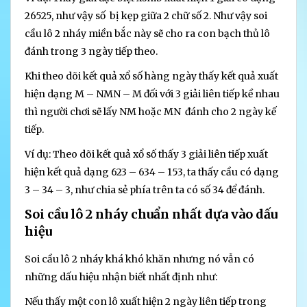
26525, như vậy số bị kẹp giữa 2 chữ số 2. Như vậy soi
cầu lô 2 nháy miền bắc này sẽ cho ra con bạch thủ lô
đánh trong 3 ngày tiếp theo.
Khi theo dõi kết quả xổ số hàng ngày thấy kết quả xuất
hiện dạng M – NMN – M đối với 3 giải liên tiếp kề nhau
thì người chơi sẽ lấy NM hoặc MN đánh cho 2 ngày kế
tiếp.
Ví dụ: Theo dõi kết quả xổ số thấy 3 giải liên tiếp xuất
hiện kết quả dạng 623 – 634 – 153, ta thấy cầu có dạng
3 – 34 – 3, như chia sẻ phía trên ta có số 34 để đánh.
Soi cầu lô 2 nháy chuẩn nhất dựa vào dấu
hiệu
Soi cầu lô 2 nháy khá khó khăn nhưng nó vẫn có
những dấu hiệu nhận biết nhất định như:
Nếu thấy một con lô xuất hiện 2 ngày liên tiếp trong