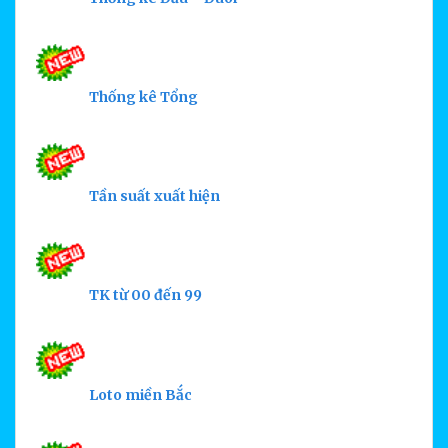
Thống kê Tổng
Tần suất xuất hiện
TK từ 00 đến 99
Loto miền Bắc