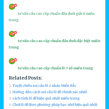
tư vấn cầu cao cấp chuẩn đầu đuôi giải 8 miền
trung
tư vấn cầu cao cấp chuẩn đầu đuôi đặc biệt miền
trung
tư vấn cầu cao cấp chuẩn lô 3 số miền trung
Related Posts:
Tuyệt chiêu soi cầu lô 2 nháy Miền Bắc
Hướng dẫn cách soi cầu lô đề chính xác nhất
cách tính lô đề hiệu quả nhất miền trung
Chơi lô đề theo phương pháp bạc nhớ hiệu quả nhất