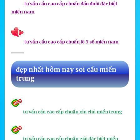
tư vấn cầu cao cấp chuẩn đầu đuôi đặc biệt
miền nam
tư vấn cầu cao cấp chuẩn lô 3 số miền nam
đẹp nhất hôm nay soi cầu miền
trung
tư vấn cầu cao cấp chuẩn xỉu chủ miền trung
tư vấn cầu cao cấp chuẩn giải đặc biệt miền