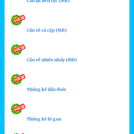
Cầu lật liên tục (MB)
Cầu về cả cặp (MB)
Cầu về nhiều nháy (MB)
Thống kê đầu đuôi
Thống kê lô gan