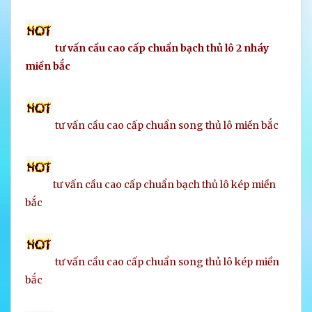
tư vấn cầu cao cấp chuẩn bạch thủ lô 2 nháy
miền bắc
tư vấn cầu cao cấp chuẩn song thủ lô miền bắc
tư vấn cầu cao cấp chuẩn bạch thủ lô kép miền
bắc
tư vấn cầu cao cấp chuẩn song thủ lô kép miền
bắc