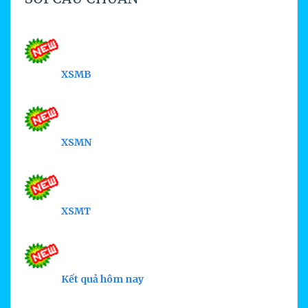
XSMB
XSMN
XSMT
Kết quả hôm nay