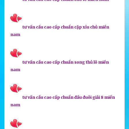
tư vấn cầu cao cấp chuẩn cặp xỉu chủ miền
nam
tư vấn cầu cao cấp chuẩn song thủ lô miền
nam
tư vấn cầu cao cấp chuẩn đầu đuôi giải 8 miền
nam