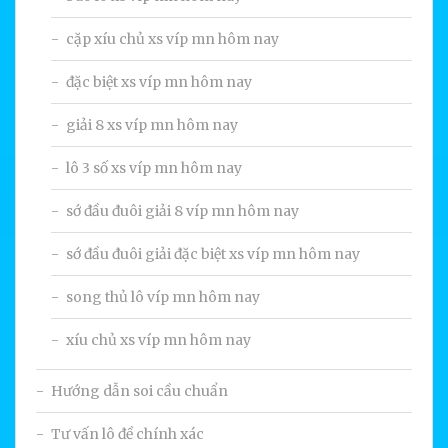
cặp xíu chủ xs víp mn hôm nay
đặc biệt xs víp mn hôm nay
giải 8 xs víp mn hôm nay
lô 3 số xs víp mn hôm nay
sớ đầu đuôi giải 8 víp mn hôm nay
sớ đầu đuôi giải đặc biệt xs víp mn hôm nay
song thủ lô víp mn hôm nay
xíu chủ xs víp mn hôm nay
Hướng dẫn soi cầu chuẩn
Tư vấn lô đề chính xác