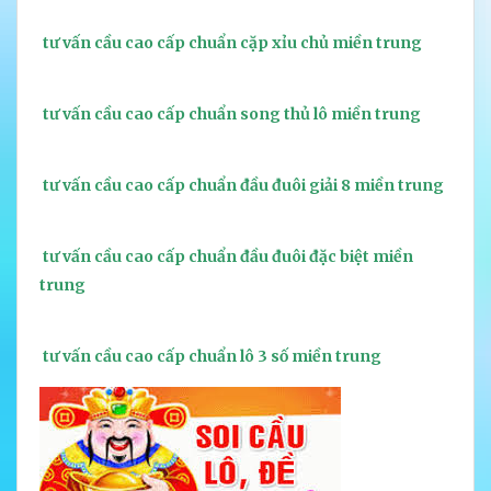
tư vấn cầu cao cấp chuẩn cặp xỉu chủ miền trung
tư vấn cầu cao cấp chuẩn song thủ lô miền trung
tư vấn cầu cao cấp chuẩn đầu đuôi giải 8 miền trung
tư vấn cầu cao cấp chuẩn đầu đuôi đặc biệt miền
trung
tư vấn cầu cao cấp chuẩn lô 3 số miền trung