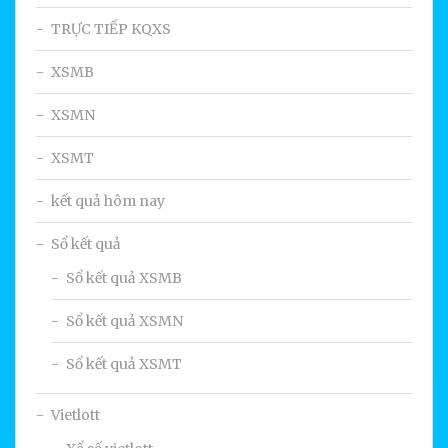
TRỰC TIẾP KQXS
XSMB
XSMN
XSMT
kết quả hôm nay
Sổ kết quả
Sổ kết quả XSMB
Sổ kết quả XSMN
Sổ kết quả XSMT
Vietlott