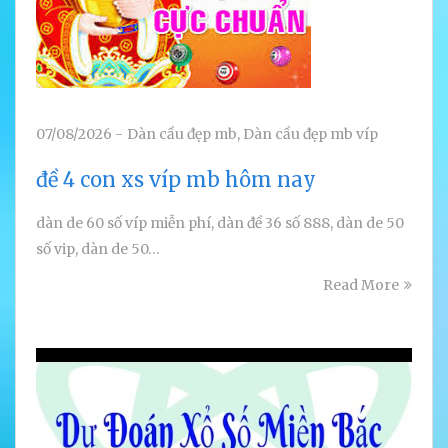
07/08/2026
-
Dàn cầu đẹp mb
,
Dàn cầu đẹp mb víp
đề 4 con xs víp mb hôm nay
dàn de 60 số víp miễn phí, dàn đề 36 số 888, dàn de 50
số vip, dàn de 50…
Read More