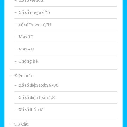
Xổ số vietlott
Xổ số mega 6/45
xổ số Power 6/55
Max 3D
Max 4D
Thống kê
Điện toán
Xổ số điện toán 6×36
Xổ số điện toán 123
Xổ số thần tài
TK Cầu