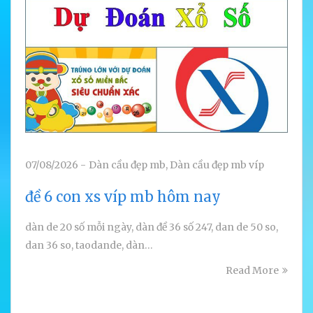
07/08/2026
-
Dàn cầu đẹp mb
,
Dàn cầu đẹp mb víp
đề 6 con xs víp mb hôm nay
dàn de 20 số mỗi ngày, dàn đề 36 số 247, dan de 50 so,
dan 36 so, taodande, dàn…
Read More