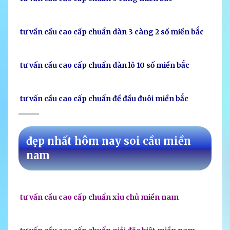
tư vấn cầu cao cấp chuẩn dàn 3 càng 2 số miền bắc
tư vấn cầu cao cấp chuẩn dàn lô 10 số miền bắc
tư vấn cầu cao cấp chuẩn đề đầu đuôi miền bắc
đẹp nhất hôm nay soi cầu miền
nam
tư vấn cầu cao cấp chuẩn xỉu chủ miền nam