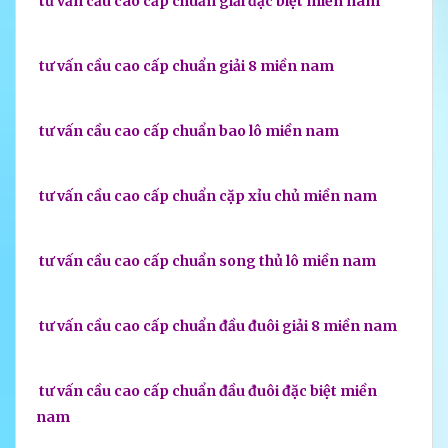
tư vấn cầu cao cấp chuẩn giải đặc biệt miền nam
tư vấn cầu cao cấp chuẩn giải 8 miền nam
tư vấn cầu cao cấp chuẩn bao lô miền nam
tư vấn cầu cao cấp chuẩn cặp xỉu chủ miền nam
tư vấn cầu cao cấp chuẩn song thủ lô miền nam
tư vấn cầu cao cấp chuẩn đầu đuôi giải 8 miền nam
tư vấn cầu cao cấp chuẩn đầu đuôi đặc biệt miền
nam