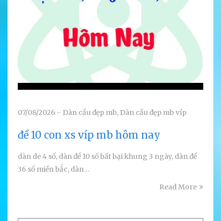
07/08/2026
-
Dàn cầu đẹp mb
,
Dàn cầu đẹp mb víp
đề 10 con xs víp mb hôm nay
dàn de 4 số, dàn đề 10 số bất bại khung 3 ngày, dàn đề
36 số miền bắc, dàn…
Read More