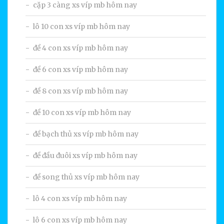
cặp 3 càng xs víp mb hôm nay
lô 10 con xs víp mb hôm nay
đề 4 con xs víp mb hôm nay
đề 6 con xs víp mb hôm nay
đề 8 con xs víp mb hôm nay
đề 10 con xs víp mb hôm nay
đề bạch thủ xs víp mb hôm nay
đề đầu đuôi xs víp mb hôm nay
đề song thủ xs víp mb hôm nay
lô 4 con xs víp mb hôm nay
lô 6 con xs víp mb hôm nay