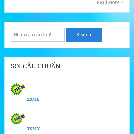
Read More
Search
SOI CẦU CHUẨN
XSMB
XSMN