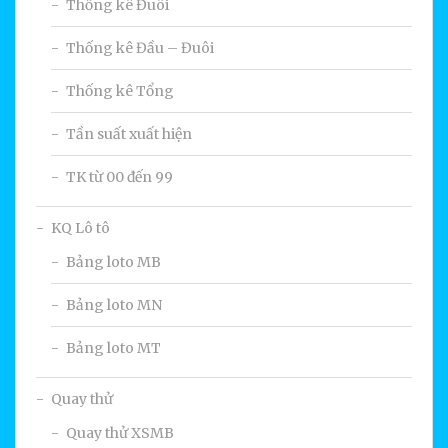
Thống kê Đuôi
Thống kê Đầu – Đuôi
Thống kê Tổng
Tần suất xuất hiện
TK từ 00 đến 99
KQ Lô tô
Bảng loto MB
Bảng loto MN
Bảng loto MT
Quay thử
Quay thử XSMB