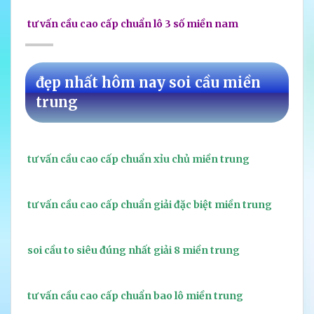
tư vấn cầu cao cấp chuẩn lô 3 số miền nam
đẹp nhất hôm nay soi cầu miền
trung
tư vấn cầu cao cấp chuẩn xỉu chủ miền trung
tư vấn cầu cao cấp chuẩn giải đặc biệt miền trung
soi cầu to siêu đúng nhất giải 8 miền trung
tư vấn cầu cao cấp chuẩn bao lô miền trung