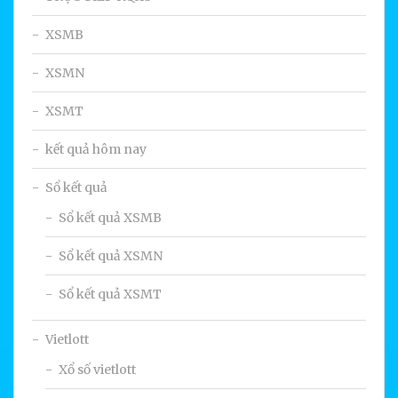
XSMB
XSMN
XSMT
kết quả hôm nay
Sổ kết quả
Sổ kết quả XSMB
Sổ kết quả XSMN
Sổ kết quả XSMT
Vietlott
Xổ số vietlott