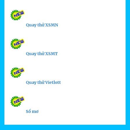
Quay thử XSMN
Quay thử XSMT
Quay thử Vietlott
Sổ mơ