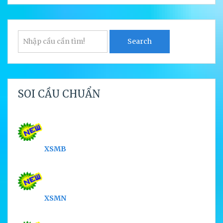
Search
SOI CẦU CHUẨN
XSMB
XSMN