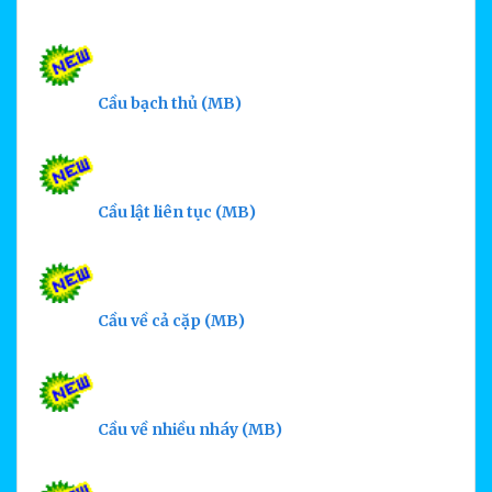
Cầu bạch thủ (MB)
Cầu lật liên tục (MB)
Cầu về cả cặp (MB)
Cầu về nhiều nháy (MB)