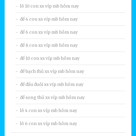
lô 10 con xs víp mb hôm nay
đề 4 con xs víp mb hôm nay
đề 6 con xs víp mb hôm nay
đề 8 con xs víp mb hôm nay
đề 10 con xs víp mb hôm nay
đề bạch thủ xs víp mb hôm nay
đề đầu đuôi xs víp mb hôm nay
đề song thủ xs víp mb hôm nay
lô 4 con xs víp mb hôm nay
lô 6 con xs víp mb hôm nay