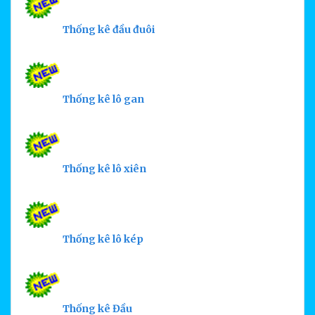
Thống kê đầu đuôi
Thống kê lô gan
Thống kê lô xiên
Thống kê lô kép
Thống kê Đầu