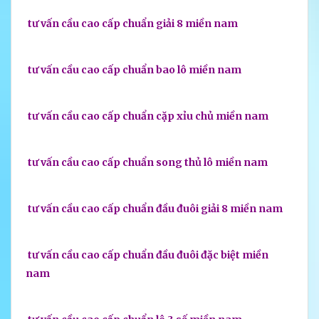
tư vấn cầu cao cấp chuẩn giải 8 miền nam
tư vấn cầu cao cấp chuẩn bao lô miền nam
tư vấn cầu cao cấp chuẩn cặp xỉu chủ miền nam
tư vấn cầu cao cấp chuẩn song thủ lô miền nam
tư vấn cầu cao cấp chuẩn đầu đuôi giải 8 miền nam
tư vấn cầu cao cấp chuẩn đầu đuôi đặc biệt miền
nam