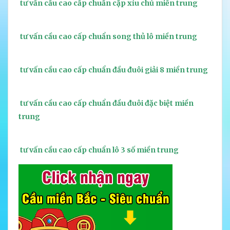
tư vấn cầu cao cấp chuẩn cặp xỉu chủ miền trung
tư vấn cầu cao cấp chuẩn song thủ lô miền trung
tư vấn cầu cao cấp chuẩn đầu đuôi giải 8 miền trung
tư vấn cầu cao cấp chuẩn đầu đuôi đặc biệt miền
trung
tư vấn cầu cao cấp chuẩn lô 3 số miền trung