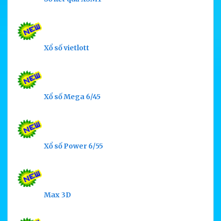
Xổ số vietlott
Xổ số Mega 6/45
Xổ số Power 6/55
Max 3D