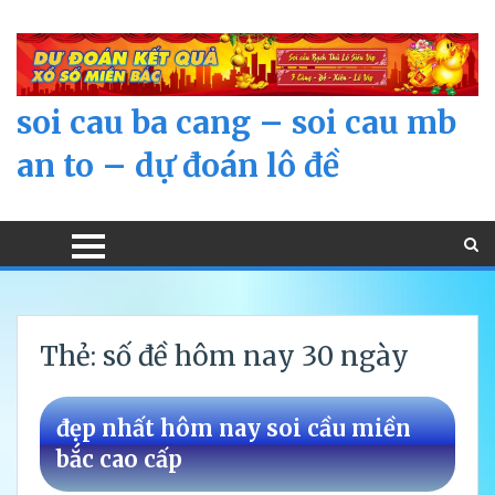
soi cau ba cang – soi cau mb
an to – dự đoán lô đề
Thẻ:
số đề hôm nay 30 ngày
đẹp nhất hôm nay soi cầu miền
bắc cao cấp