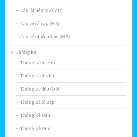
Cầu lật liên tục (MB)
Cầu về cả cặp (MB)
Cầu về nhiều nháy (MB)
Thống kê
Thống kê lô gan
Thống kê lô xiên
Thống kê đầu đuôi
Thống kê lô kép
Thống kê Đầu
Thống kê Đuôi