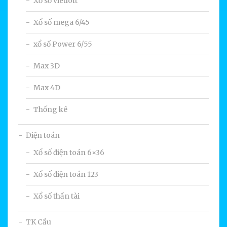
Xổ số vietlott
Xổ số mega 6/45
xổ số Power 6/55
Max 3D
Max 4D
Thống kê
Điện toán
Xổ số điện toán 6×36
Xổ số điện toán 123
Xổ số thần tài
TK Cầu