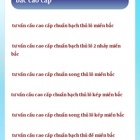
bắc cao cấp
tư vấn cầu cao cấp chuẩn bạch thủ lô miền bắc
tư vấn cầu cao cấp chuẩn bạch thủ lô 2 nháy miền
bắc
tư vấn cầu cao cấp chuẩn song thủ lô miền bắc
tư vấn cầu cao cấp chuẩn bạch thủ lô kép miền bắc
tư vấn cầu cao cấp chuẩn song thủ lô kép miền bắc
tư vấn cầu cao cấp chuẩn bạch thủ đề miền bắc