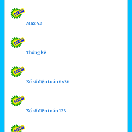
Max 4D
Thống kê
Xổ số điện toán 6x36
Xổ số điện toán 123