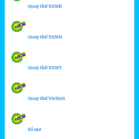
Quay thử XSMB
Quay thử XSMN
Quay thử XSMT
Quay thử Vietlott
Sổ mơ