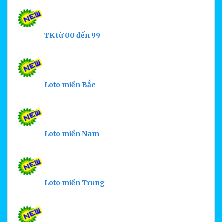
TK từ 00 đến 99
Loto miền Bắc
Loto miền Nam
Loto miền Trung