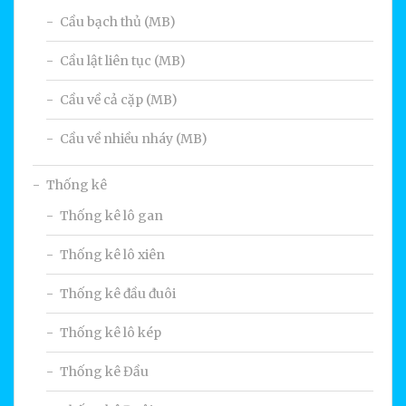
Cầu bạch thủ (MB)
Cầu lật liên tục (MB)
Cầu về cả cặp (MB)
Cầu về nhiều nháy (MB)
Thống kê
Thống kê lô gan
Thống kê lô xiên
Thống kê đầu đuôi
Thống kê lô kép
Thống kê Đầu