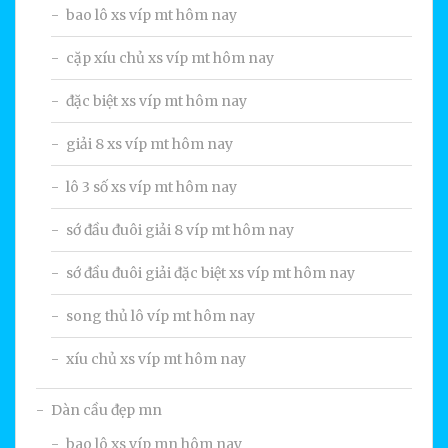
bao lô xs víp mt hôm nay
cặp xíu chủ xs víp mt hôm nay
đặc biệt xs víp mt hôm nay
giải 8 xs víp mt hôm nay
lô 3 số xs víp mt hôm nay
sớ đầu đuôi giải 8 víp mt hôm nay
sớ đầu đuôi giải đặc biệt xs víp mt hôm nay
song thủ lô víp mt hôm nay
xíu chủ xs víp mt hôm nay
Dàn cầu đẹp mn
bao lô xs víp mn hôm nay