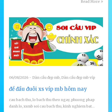
Read More
06/08/2026
-
Dàn cầu đẹp mb
,
Dàn cầu đẹp mb víp
đề đầu đuôi xs víp mb hôm nay
cau bach thu, lo bach thu theo ngay, phuong phap
danh lo, xsmb soi cau bach thu, kinh nghiem bat…