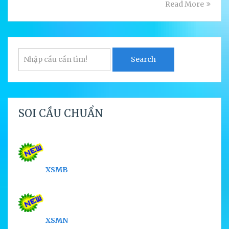
Read More
Search
SOI CẦU CHUẨN
XSMB
XSMN