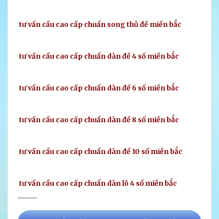
tư vấn cầu cao cấp chuẩn song thủ đề miền bắc
tư vấn cầu cao cấp chuẩn dàn đề 4 số miền bắc
tư vấn cầu cao cấp chuẩn dàn đề 6 số miền bắc
tư vấn cầu cao cấp chuẩn dàn đề 8 số miền bắc
tư vấn cầu cao cấp chuẩn dàn đề 10 số miền bắc
tư vấn cầu cao cấp chuẩn dàn lô 4 số miền bắc