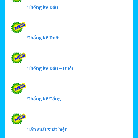
Thống kê Đầu
Thống kê Đuôi
Thống kê Đầu – Đuôi
Thống kê Tổng
Tần suất xuất hiện