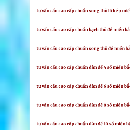
tư vấn cầu cao cấp chuẩn song thủ lô kép mi
tư vấn cầu cao cấp chuẩn bạch thủ đề miền bắ
tư vấn cầu cao cấp chuẩn song thủ đề miền b
tư vấn cầu cao cấp chuẩn dàn đề 4 số miền bắ
tư vấn cầu cao cấp chuẩn dàn đề 6 số miền bắ
tư vấn cầu cao cấp chuẩn dàn đề 8 số miền bắ
tư vấn cầu cao cấp chuẩn dàn đề 10 số miền b