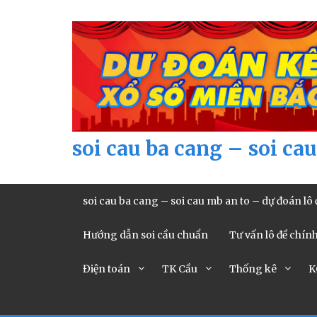
soi cau ba cang – soi ca
soi cau ba cang – soi cau mb an to – dự đoán lô 
Hướng dẫn soi cầu chuẩn
Tư vấn lô đề chín
Điện toán
TK Cầu
Thống kê
K