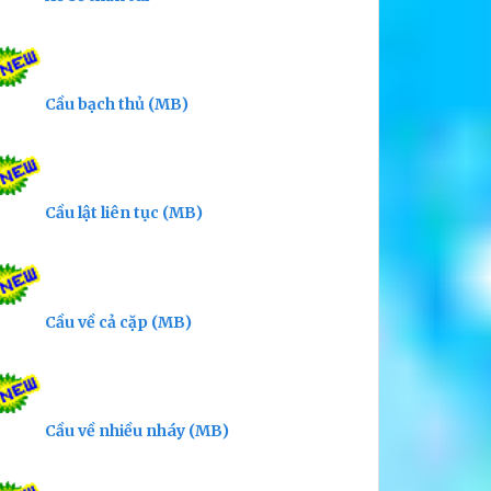
Cầu bạch thủ (MB)
Cầu lật liên tục (MB)
Cầu về cả cặp (MB)
Cầu về nhiều nháy (MB)