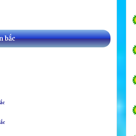
c
n bắc
c
c
bắc
bắc