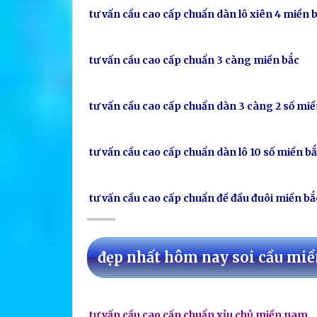
tư vấn cầu cao cấp chuẩn dàn lô xiên 4 miền 
tư vấn cầu cao cấp chuẩn 3 càng miền bắc
tư vấn cầu cao cấp chuẩn dàn 3 càng 2 số miề
tư vấn cầu cao cấp chuẩn dàn lô 10 số miền b
tư vấn cầu cao cấp chuẩn đề đầu đuôi miền bắ
đẹp nhất hôm nay soi cầu mi
tư vấn cầu cao cấp chuẩn xỉu chủ miền nam