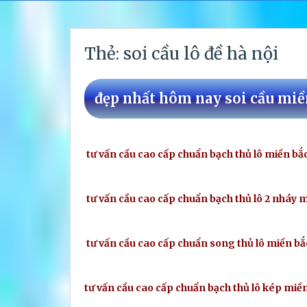
Thẻ:
soi cầu lô đề hà nội
đẹp nhất hôm nay soi cầu miề
tư vấn cầu cao cấp chuẩn bạch thủ lô miền bắ
tư vấn cầu cao cấp chuẩn bạch thủ lô 2 nháy 
tư vấn cầu cao cấp chuẩn song thủ lô miền bắ
tư vấn cầu cao cấp chuẩn bạch thủ lô kép miề