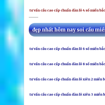
tư vấn cầu cao cấp chuẩn dàn lô 4 số miền bắ
đẹp nhất hôm nay soi cầu miề
tư vấn cầu cao cấp chuẩn dàn lô 6 số miền bắ
tư vấn cầu cao cấp chuẩn dàn lô 8 số miền bắ
tư vấn cầu cao cấp chuẩn dàn lô xiên 2 miền 
tư vấn cầu cao cấp chuẩn dàn lô xiên 3 miền 