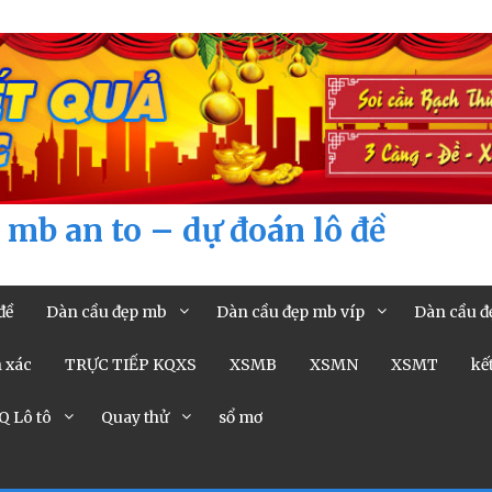
u mb an to – dự đoán lô đề
đề
Dàn cầu đẹp mb
Dàn cầu đẹp mb víp
Dàn cầu đ
h xác
TRỰC TIẾP KQXS
XSMB
XSMN
XSMT
kế
Q Lô tô
Quay thử
sổ mơ