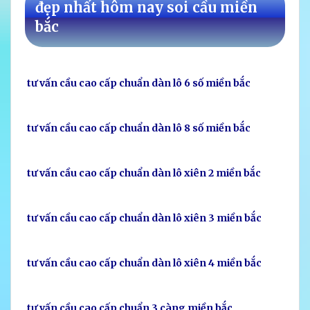
đẹp nhất hôm nay soi cầu miền
bắc
tư vấn cầu cao cấp chuẩn dàn lô 6 số miền bắc
tư vấn cầu cao cấp chuẩn dàn lô 8 số miền bắc
tư vấn cầu cao cấp chuẩn dàn lô xiên 2 miền bắc
tư vấn cầu cao cấp chuẩn dàn lô xiên 3 miền bắc
tư vấn cầu cao cấp chuẩn dàn lô xiên 4 miền bắc
tư vấn cầu cao cấp chuẩn 3 càng miền bắc