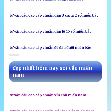
tư vấn cầu cao cấp chuẩn dàn 3 càng 2 số miền bắc
tư vấn cầu cao cấp chuẩn dàn lô 10 số miền bắc
tư vấn cầu cao cấp chuẩn đề đầu đuôi miền bắc
đẹp nhất hôm nay soi cầu miền
nam
tư vấn cầu cao cấp chuẩn xỉu chủ miền nam