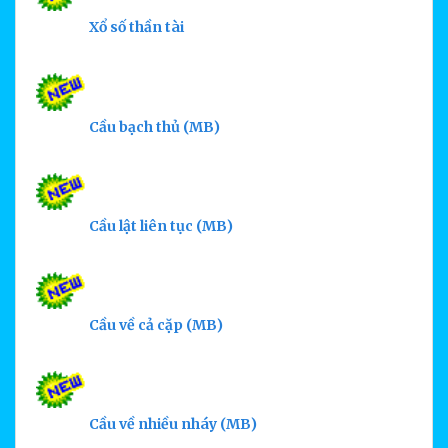
Xổ số thần tài
Cầu bạch thủ (MB)
Cầu lật liên tục (MB)
Cầu về cả cặp (MB)
Cầu về nhiều nháy (MB)