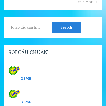
Read More
Search
SOI CẦU CHUẨN
XSMB
XSMN