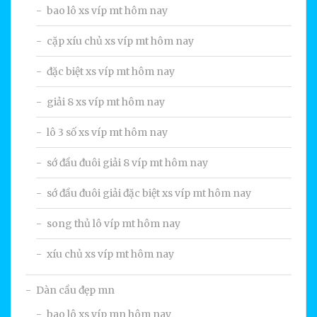
bao lô xs víp mt hôm nay
cặp xíu chủ xs víp mt hôm nay
đặc biệt xs víp mt hôm nay
giải 8 xs víp mt hôm nay
lô 3 số xs víp mt hôm nay
sớ đầu đuôi giải 8 víp mt hôm nay
sớ đầu đuôi giải đặc biệt xs víp mt hôm nay
song thủ lô víp mt hôm nay
xíu chủ xs víp mt hôm nay
Dàn cầu đẹp mn
bao lô xs víp mn hôm nay