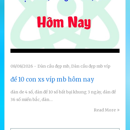
08/08/2026
-
Dàn cầu đẹp mb
,
Dàn cầu đẹp mb víp
đề 10 con xs víp mb hôm nay
dàn de 4 số, dàn đề 10 số bất bại khung 3 ngày, dàn đề
36 số miền bắc, dàn…
Read More