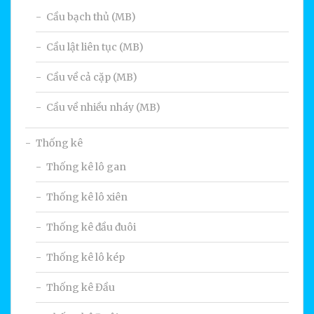
Cầu bạch thủ (MB)
Cầu lật liên tục (MB)
Cầu về cả cặp (MB)
Cầu về nhiều nháy (MB)
Thống kê
Thống kê lô gan
Thống kê lô xiên
Thống kê đầu đuôi
Thống kê lô kép
Thống kê Đầu