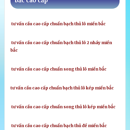
bắc cao cấp
tư vấn cầu cao cấp chuẩn bạch thủ lô miền bắc
tư vấn cầu cao cấp chuẩn bạch thủ lô 2 nháy miền
bắc
tư vấn cầu cao cấp chuẩn song thủ lô miền bắc
tư vấn cầu cao cấp chuẩn bạch thủ lô kép miền bắc
tư vấn cầu cao cấp chuẩn song thủ lô kép miền bắc
tư vấn cầu cao cấp chuẩn bạch thủ đề miền bắc