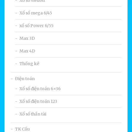
Xổ số vietlott
Xổ số mega 6/45
xổ số Power 6/55
Max 3D
Max 4D
Thống kê
Điện toán
Xổ số điện toán 6×36
Xổ số điện toán 123
Xổ số thần tài
TK Cầu