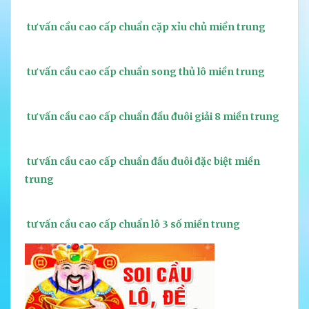
tư vấn cầu cao cấp chuẩn cặp xỉu chủ miền trung
tư vấn cầu cao cấp chuẩn song thủ lô miền trung
tư vấn cầu cao cấp chuẩn đầu đuôi giải 8 miền trung
tư vấn cầu cao cấp chuẩn đầu đuôi đặc biệt miền
trung
tư vấn cầu cao cấp chuẩn lô 3 số miền trung