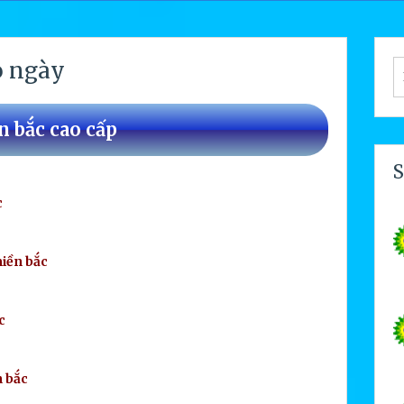
o ngày
n bắc cao cấp
c
miền bắc
c
n bắc