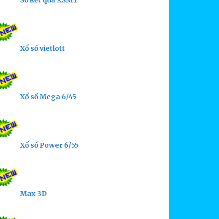
Xổ số vietlott
Xổ số Mega 6/45
Xổ số Power 6/55
Max 3D