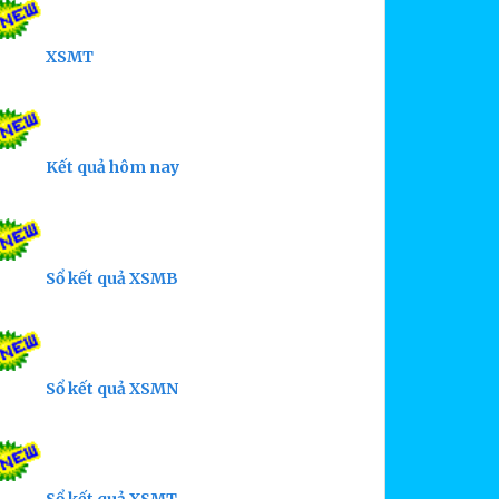
XSMT
Kết quả hôm nay
Sổ kết quả XSMB
Sổ kết quả XSMN
Sổ kết quả XSMT