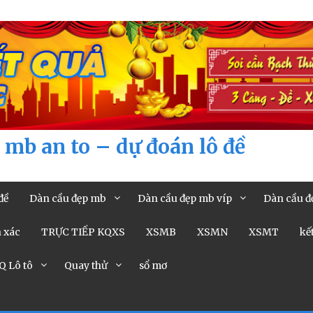
u mb an to – dự đoán lô đề
đề
Dàn cầu đẹp mb
Dàn cầu đẹp mb víp
Dàn cầu đ
h xác
TRỰC TIẾP KQXS
XSMB
XSMN
XSMT
kế
Q Lô tô
Quay thử
sổ mơ