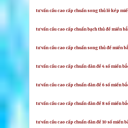
tư vấn cầu cao cấp chuẩn song thủ lô kép mi
tư vấn cầu cao cấp chuẩn bạch thủ đề miền bắ
tư vấn cầu cao cấp chuẩn song thủ đề miền b
tư vấn cầu cao cấp chuẩn dàn đề 4 số miền bắ
tư vấn cầu cao cấp chuẩn dàn đề 6 số miền bắ
tư vấn cầu cao cấp chuẩn dàn đề 8 số miền bắ
tư vấn cầu cao cấp chuẩn dàn đề 10 số miền b