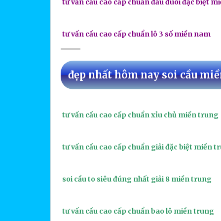
tư vấn cầu cao cấp chuẩn đầu đuôi đặc biệt 
tư vấn cầu cao cấp chuẩn lô 3 số miền nam
đẹp nhất hôm nay soi cầu miề
tư vấn cầu cao cấp chuẩn xỉu chủ miền trung
tư vấn cầu cao cấp chuẩn giải đặc biệt miền t
soi cầu to siêu đúng nhất giải 8 miền trung
tư vấn cầu cao cấp chuẩn bao lô miền trung