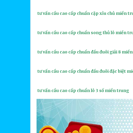
tư vấn cầu cao cấp chuẩn cặp xỉu chủ miền t
tư vấn cầu cao cấp chuẩn song thủ lô miền t
tư vấn cầu cao cấp chuẩn đầu đuôi giải 8 miề
tư vấn cầu cao cấp chuẩn đầu đuôi đặc biệt m
tư vấn cầu cao cấp chuẩn lô 3 số miền trung