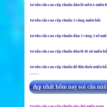
tư vấn cầu cao cấp chuẩn dàn lô xiên 4 miền 
tư vấn cầu cao cấp chuẩn 3 càng miền bắc
tư vấn cầu cao cấp chuẩn dàn 3 càng 2 số miề
tư vấn cầu cao cấp chuẩn dàn lô 10 số miền b
tư vấn cầu cao cấp chuẩn đề đầu đuôi miền bắ
đẹp nhất hôm nay soi cầu mi
tư vấn cầu cao cấp chuẩn xỉu chủ miền nam