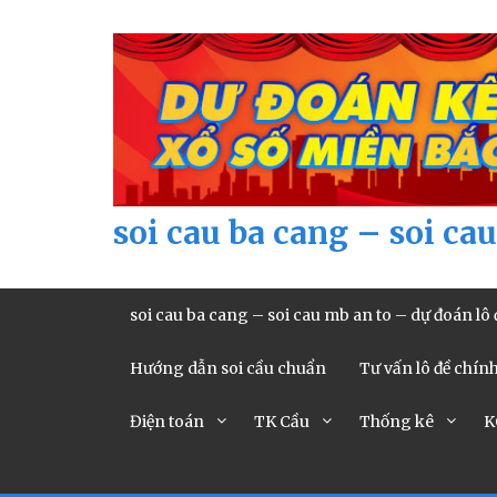
soi cau ba cang – soi ca
soi cau ba cang – soi cau mb an to – dự đoán lô 
Hướng dẫn soi cầu chuẩn
Tư vấn lô đề chín
Điện toán
TK Cầu
Thống kê
K