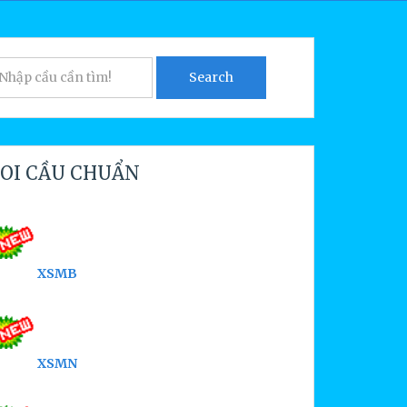
Search
SOI CẦU CHUẨN
XSMB
XSMN