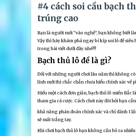
#4 cách soi cầu bạch th
trúng cao
Bạn là người mới “vào nghề”, bạn không biết làm
Vậy thì hãy khám phá ngay bí kíp soi lô đề siêu
trong bài viết dưới đây nhé!!!
Bạch thủ lô đề là gì?
Đối với những người chơi lâu năm thì không còn 
lính mới thì chắc chắn chưa hiểu chính xác về p
Hiểu một cách đơn giản, bạch thủ lô miền Bắc là
tham gia cá cược. Cách chơi này đòi hỏi bạn cầ
khả năng phán đoán chính xác và chỉ đánh 1 lần 
sẽ mất trắng tay.
Khi chơi bạch thủ lô bạn không cần bỏ ra nhiều