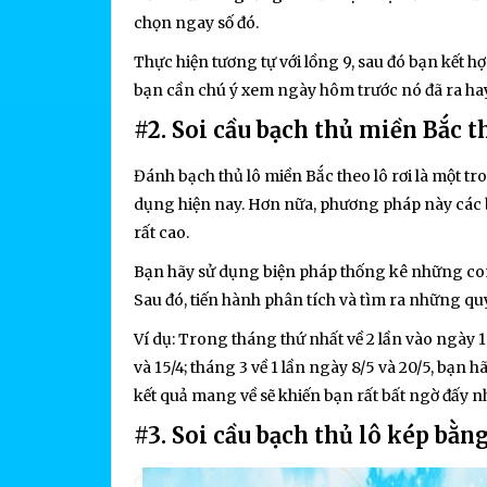
chọn ngay số đó.
Thực hiện tương tự với lồng 9, sau đó bạn kết h
bạn cần chú ý xem ngày hôm trước nó đã ra hay
#2. Soi cầu bạch thủ miền Bắc th
Đánh bạch thủ lô miền Bắc theo lô rơi là một 
dụng hiện nay. Hơn nữa, phương pháp này các bư
rất cao.
Bạn hãy sử dụng biện pháp thống kê những con
Sau đó, tiến hành phân tích và tìm ra những quy 
Ví dụ: Trong tháng thứ nhất về 2 lần vào ngày 11
và 15/4; tháng 3 về 1 lần ngày 8/5 và 20/5, bạn 
kết quả mang về sẽ khiến bạn rất bất ngờ đấy nh
#3. Soi cầu bạch thủ lô kép bằng