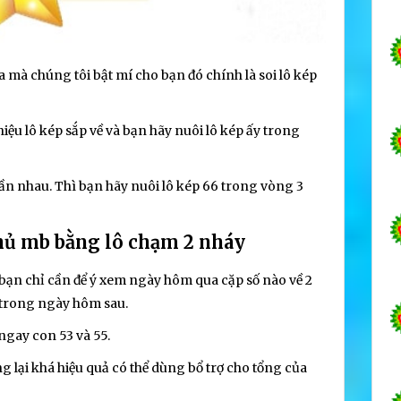
 mà chúng tôi bật mí cho bạn đó chính là soi lô kép
o hiệu lô kép sắp về và bạn hãy nuôi lô kép ấy trong
 gần nhau. Thì bạn hãy nuôi lô kép 66 trong vòng 3
thủ mb bằng lô chạm 2 nháy
bạn chỉ cần để ý xem ngày hôm qua cặp số nào về 2
ó trong ngày hôm sau.
ngay con 53 và 55.
 lại khá hiệu quả có thể dùng bổ trợ cho tổng của