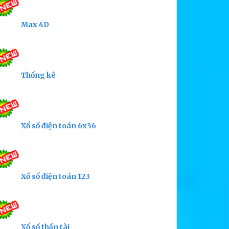
Max 4D
Thống kê
Xổ số điện toán 6x36
Xổ số điện toán 123
Xổ số thần tài