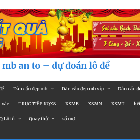
u mb an to – dự đoán lô đề
đề
Dàn cầu đẹp mb
Dàn cầu đẹp mb víp
Dàn cầu đ
h xác
TRỰC TIẾP KQXS
XSMB
XSMN
XSMT
kế
Q Lô tô
Quay thử
sổ mơ