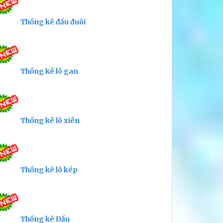
Thống kê đầu đuôi
Thống kê lô gan
Thống kê lô xiên
Thống kê lô kép
Thống kê Đầu