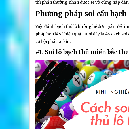
thì phần thưởng nhận được sẽ vô cùng hấp dẫn 
Phương pháp soi cầu bạch
Việc đánh bạch thủ lô không hề đơn giản, để tìm
pháp hợp lý và hiệu quả. Dưới đây là #4 cách so
cơ hội phát tài lớn.
#1. Soi lô bạch thủ miền bắc th