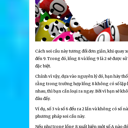
Cách soi cầu này tương đối đơn giản, khi quay xổ
đến 9. Trong đó, lồng 8 và lồng 9 là 2 sẽ được sử
đặc biệt.
Chính vì vậy, dựa vào nguyên lý đó, bạn hãy thố
rằng trong trường hợp lồng 8 không có số lặp lại
nhau, thì bạn cần loại ra ngay. Bởi vì bạn sẽ k
đâu đấy.
Ví dụ, số 3 và số 6 đểu ra 2 lần và không có số 
phương pháp soi cầu này.
Nếu như trong lồng 8 xuất hiện một số A nào đó 