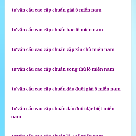
tư vấn cầu cao cấp chuẩn giải 8 miền nam
tư vấn cầu cao cấp chuẩn bao lô miền nam
tư vấn cầu cao cấp chuẩn cặp xỉu chủ miền nam
tư vấn cầu cao cấp chuẩn song thủ lô miền nam
tư vấn cầu cao cấp chuẩn đầu đuôi giải 8 miền nam
tư vấn cầu cao cấp chuẩn đầu đuôi đặc biệt miền
nam