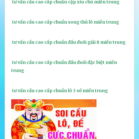
tư vấn cầu cao cấp chuẩn cặp xỉu chủ miền trung
tư vấn cầu cao cấp chuẩn song thủ lô miền trung
tư vấn cầu cao cấp chuẩn đầu đuôi giải 8 miền trung
tư vấn cầu cao cấp chuẩn đầu đuôi đặc biệt miền
trung
tư vấn cầu cao cấp chuẩn lô 3 số miền trung