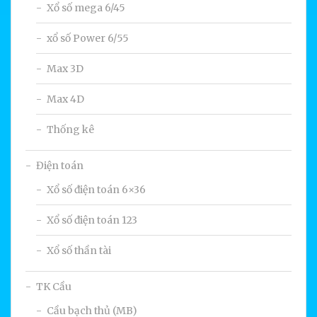
Xổ số mega 6/45
xổ số Power 6/55
Max 3D
Max 4D
Thống kê
Điện toán
Xổ số điện toán 6×36
Xổ số điện toán 123
Xổ số thần tài
TK Cầu
Cầu bạch thủ (MB)