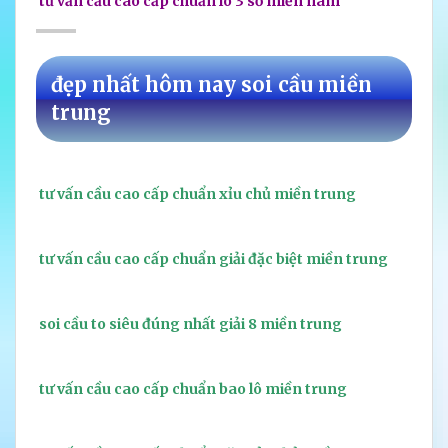
tư vấn cầu cao cấp chuẩn lô 3 số miền nam
đẹp nhất hôm nay soi cầu miền
trung
tư vấn cầu cao cấp chuẩn xỉu chủ miền trung
tư vấn cầu cao cấp chuẩn giải đặc biệt miền trung
soi cầu to siêu đúng nhất giải 8 miền trung
tư vấn cầu cao cấp chuẩn bao lô miền trung