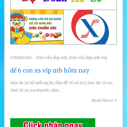
07/08/2026
-
Dàn cầu đẹp mb
,
Dàn cầu đẹp mb víp
đề 6 con xs víp mb hôm nay
dàn de 20 số mỗi ngày, dàn đề 36 số 247, dan de 50 so,
dan 36 so, taodande, dàn…
Read More