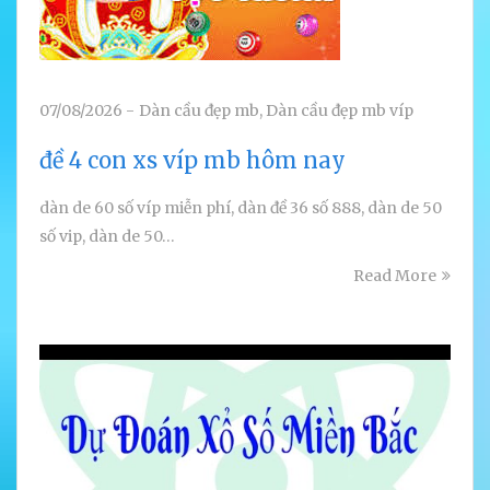
07/08/2026
-
Dàn cầu đẹp mb
,
Dàn cầu đẹp mb víp
đề 4 con xs víp mb hôm nay
dàn de 60 số víp miễn phí, dàn đề 36 số 888, dàn de 50
số vip, dàn de 50…
Read More