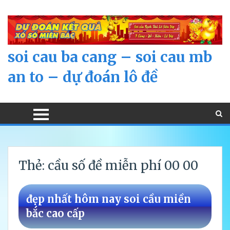
soi cau ba cang – soi cau mb
an to – dự đoán lô đề
Thẻ:
cầu số đề miễn phí 00 00
đẹp nhất hôm nay soi cầu miền
bắc cao cấp