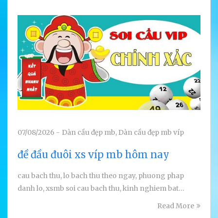
07/08/2026
-
Dàn cầu đẹp mb
,
Dàn cầu đẹp mb víp
đề đầu đuôi xs víp mb hôm nay
cau bach thu, lo bach thu theo ngay, phuong phap
danh lo, xsmb soi cau bach thu, kinh nghiem bat…
Read More