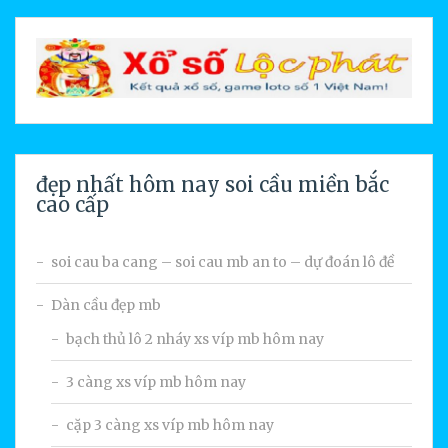
đẹp nhất hôm nay soi cầu miền bắc
cao cấp
soi cau ba cang – soi cau mb an to – dự đoán lô đề
Dàn cầu đẹp mb
bạch thủ lô 2 nháy xs víp mb hôm nay
3 càng xs víp mb hôm nay
cặp 3 càng xs víp mb hôm nay