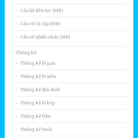
Cầu lật liên tục (MB)
Cầu về cả cặp (MB)
Cầu về nhiều nháy (MB)
Thống kê
Thống kê lô gan
Thống kê lô xiên
Thống kê đầu đuôi
Thống kê lô kép
Thống kê Đầu
Thống kê Đuôi