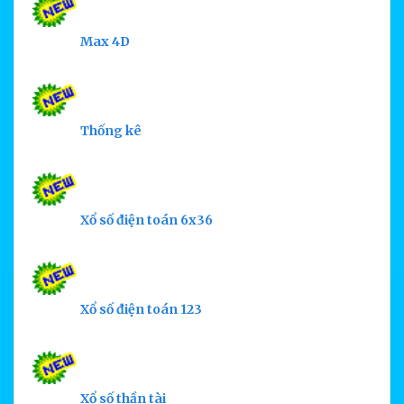
Max 4D
Thống kê
Xổ số điện toán 6x36
Xổ số điện toán 123
Xổ số thần tài