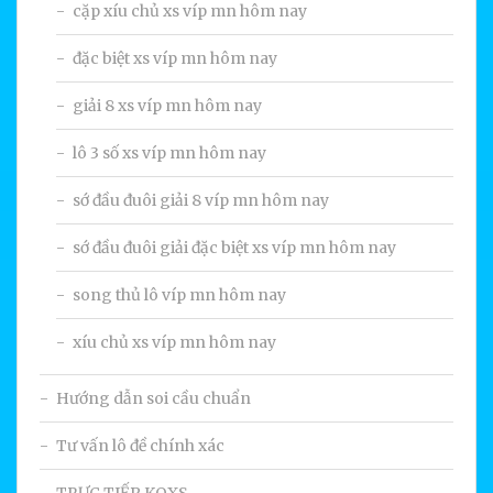
cặp xíu chủ xs víp mn hôm nay
đặc biệt xs víp mn hôm nay
giải 8 xs víp mn hôm nay
lô 3 số xs víp mn hôm nay
sớ đầu đuôi giải 8 víp mn hôm nay
sớ đầu đuôi giải đặc biệt xs víp mn hôm nay
song thủ lô víp mn hôm nay
xíu chủ xs víp mn hôm nay
Hướng dẫn soi cầu chuẩn
Tư vấn lô đề chính xác
TRỰC TIẾP KQXS