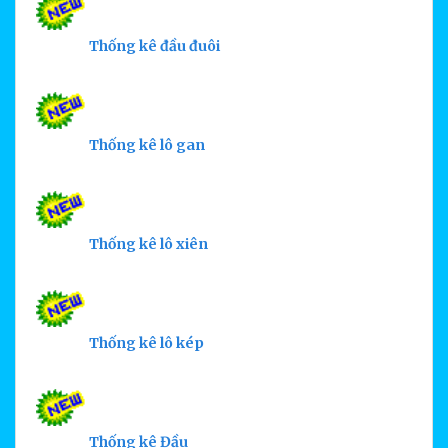
Thống kê đầu đuôi
Thống kê lô gan
Thống kê lô xiên
Thống kê lô kép
Thống kê Đầu