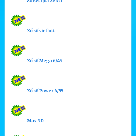
Sổ kết quả XSMT
Xổ số vietlott
Xổ số Mega 6/45
Xổ số Power 6/55
Max 3D