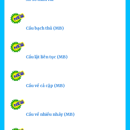
Cầu bạch thủ (MB)
Cầu lật liên tục (MB)
Cầu về cả cặp (MB)
Cầu về nhiều nháy (MB)