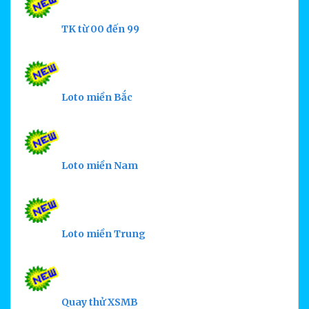
TK từ 00 đến 99
Loto miền Bắc
Loto miền Nam
Loto miền Trung
Quay thử XSMB