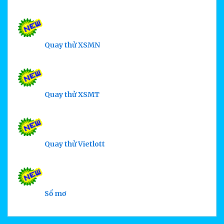
Quay thử XSMN
Quay thử XSMT
Quay thử Vietlott
Sổ mơ