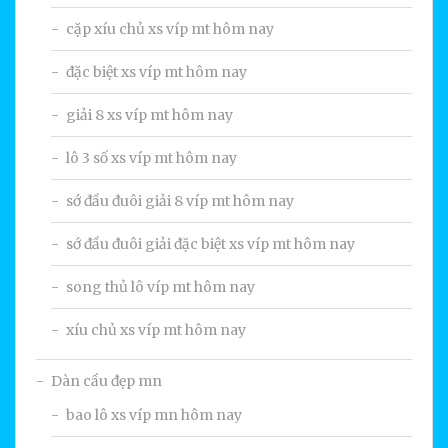
cặp xíu chủ xs víp mt hôm nay
đặc biệt xs víp mt hôm nay
giải 8 xs víp mt hôm nay
lô 3 số xs víp mt hôm nay
sớ đầu đuôi giải 8 víp mt hôm nay
sớ đầu đuôi giải đặc biệt xs víp mt hôm nay
song thủ lô víp mt hôm nay
xíu chủ xs víp mt hôm nay
Dàn cầu đẹp mn
bao lô xs víp mn hôm nay