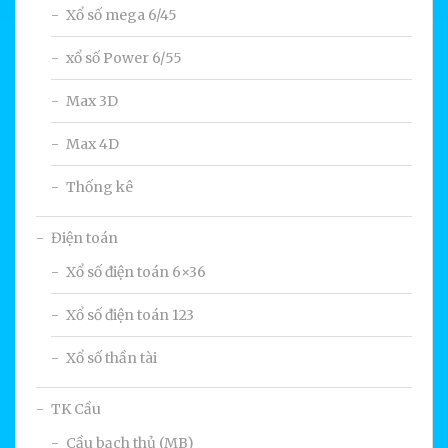
Xổ số mega 6/45
xổ số Power 6/55
Max 3D
Max 4D
Thống kê
Điện toán
Xổ số điện toán 6×36
Xổ số điện toán 123
Xổ số thần tài
TK Cầu
Cầu bạch thủ (MB)