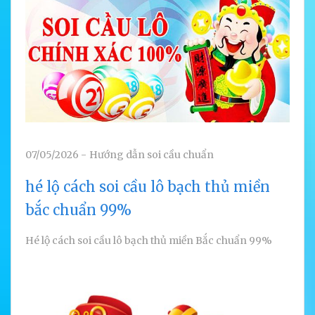
07/05/2026
-
Hướng dẫn soi cầu chuẩn
hé lộ cách soi cầu lô bạch thủ miền
bắc chuẩn 99%
Hé lộ cách soi cầu lô bạch thủ miền Bắc chuẩn 99%