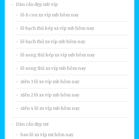
Dàn cầu đẹp mb víp
lô 8 con xs víp mb hôm nay
lô bạch thủ kép xs víp mb hôm nay
lô bạch thủ xs víp mb hôm nay
lô song thủ kép xs víp mb hôm nay
lô song thủ xs víp mb hôm nay
xiên 3 lô xs víp mb hôm nay
xiên 2 lô xs víp mb hôm nay
xiên 4 lô xs víp mb hôm nay
Dàn cầu đẹp mt
bao lô xs víp mt hôm nay