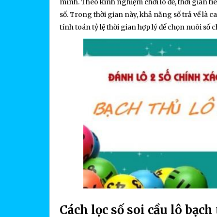
mình. Theo kinh nghiệm chơi lô đề, thời gian ti
số. Trong thời gian này, khả năng số trả về là ca
tính toán tỷ lệ thời gian hợp lý để chọn nuôi số 
Cách lọc số soi cầu lô bạc