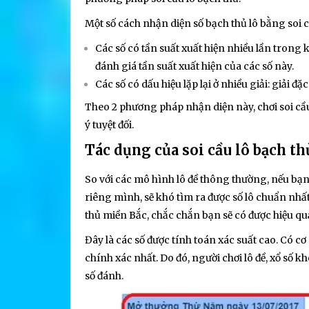
Một số cách nhận diện số bạch thủ lô bằng soi c
Các số có tần suất xuất hiện nhiều lần trong 
đánh giá tần suất xuất hiện của các số này.
Các số có dấu hiệu lặp lại ở nhiều giải: giải đặc b
Theo 2 phương pháp nhận diện này, chơi soi cầ
ý tuyệt đối.
Tác dụng của soi cầu lô bạch t
So với các mô hình lô đề thông thường, nếu bạn
riêng mình, sẽ khó tìm ra được số lô chuẩn nhấ
thủ miền Bắc, chắc chắn bạn sẽ có được hiệu qu
Đây là các số được tính toán xác suất cao. Có cơ 
chính xác nhất. Do đó, người chơi lô đề, xổ số k
số đánh.