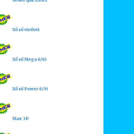
Xổ số vietlott
Xổ số Mega 6/45
Xổ số Power 6/55
Max 3D