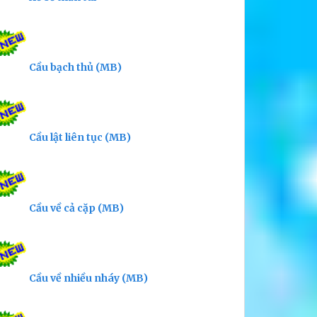
Cầu bạch thủ (MB)
Cầu lật liên tục (MB)
Cầu về cả cặp (MB)
Cầu về nhiều nháy (MB)