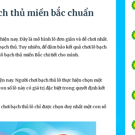
bạch thủ miền bắc chuẩn
 hiện nay. Đây là mô hình lô đơn giản và dễ chơi nhất.
bạch thủ. Tuy nhiên, để đảm bảo kết quả chơi lô bạch
lô bạch thủ miền Bắc chi tiết cho mình.
iện nay. Người chơi bạch thủ lô thực hiện chọn một
n số lô này có giá trị đặc biệt trong quyết định kết
 chơi bạch thủ lô chỉ được chọn duy nhất một con số