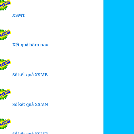
XSMT
Kết quả hôm nay
Sổ kết quả XSMB
Sổ kết quả XSMN
Sổ kết quả XSMT