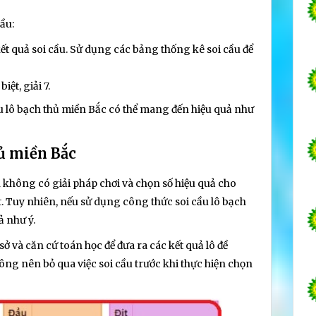
ầu:
kết quả soi cầu. Sử dụng các bảng thống kê soi cầu để
iệt, giải 7.
u lô bạch thủ miền Bắc có thể mang đến hiệu quả như
hủ miền Bắc
 không có giải pháp chơi và chọn số hiệu quả cho
t. Tuy nhiên, nếu sử dụng công thức soi cầu lô bạch
ả như ý.
sở và căn cứ toán học để đưa ra các kết quả lô đề
hông nên bỏ qua việc soi cầu trước khi thực hiện chọn