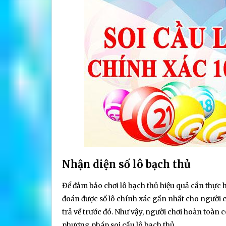
Nhận diện số lô bạch thủ
Để đảm bảo chơi lô bạch thủ hiệu quả cần thực h
đoán được số lô chính xác gần nhất cho người ch
trả về trước đó. Như vậy, người chơi hoàn toàn 
phương pháp soi cầu lô bạch thủ.