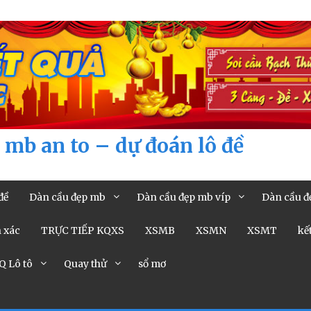
u mb an to – dự đoán lô đề
đề
Dàn cầu đẹp mb
Dàn cầu đẹp mb víp
Dàn cầu đ
h xác
TRỰC TIẾP KQXS
XSMB
XSMN
XSMT
kế
Q Lô tô
Quay thử
sổ mơ