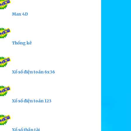
Max 4D
Thống kê
Xổ số điện toán 6x36
Xổ số điện toán 123
Xổ số thần tài