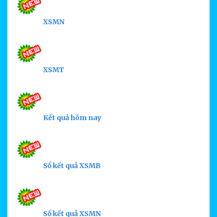
XSMN
XSMT
Kết quả hôm nay
Sổ kết quả XSMB
Sổ kết quả XSMN