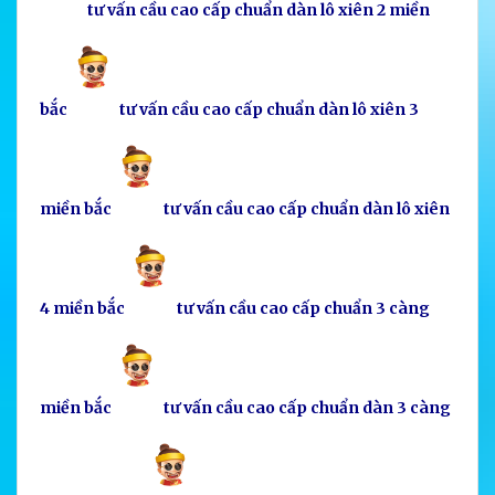
tư vấn cầu cao cấp chuẩn dàn lô xiên 2 miền
bắc
tư vấn cầu cao cấp chuẩn dàn lô xiên 3
miền bắc
tư vấn cầu cao cấp chuẩn dàn lô xiên
4 miền bắc
tư vấn cầu cao cấp chuẩn 3 càng
miền bắc
tư vấn cầu cao cấp chuẩn dàn 3 càng