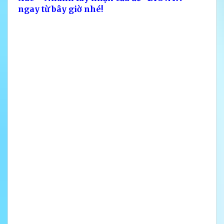
ngay từ bây giờ nhé!