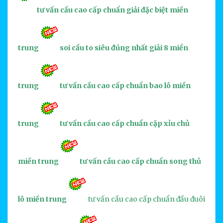
tư vấn cầu cao cấp chuẩn giải đặc biệt miền
trung
soi cầu to siêu đúng nhất giải 8 miền
trung
tư vấn cầu cao cấp chuẩn bao lô miền
trung
tư vấn cầu cao cấp chuẩn cặp xỉu chủ
miền trung
tư vấn cầu cao cấp chuẩn song thủ
lô miền trung
tư vấn cầu cao cấp chuẩn đầu đuôi