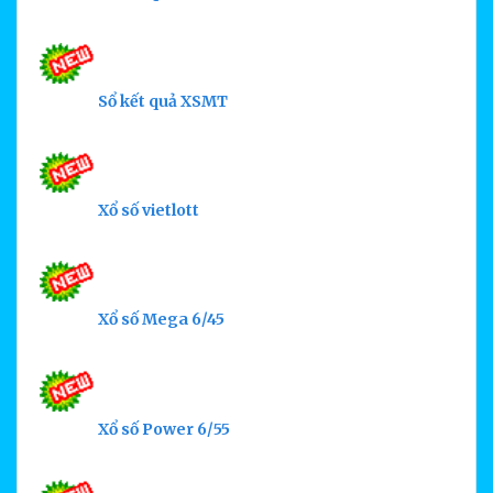
Sổ kết quả XSMT
Xổ số vietlott
Xổ số Mega 6/45
Xổ số Power 6/55