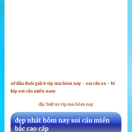
sớ đầu đuôi giải 8 víp mn hôm nay – soi cầu xs – bí
kíp soi cầu miền nam
đặc biệt xs víp mn hôm nay
đẹp nhất hôm nay soi cầu miền
bắc cao cấp