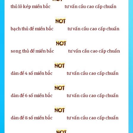
thủ lô kép miền bắc
tư vấn cầu cao cấp chuẩn
bạch thủ đề miền bắc
tư vấn cầu cao cấp chuẩn
song thủ đề miền bắc
tư vấn cầu cao cấp chuẩn
dàn đề 4 số miền bắc
tư vấn cầu cao cấp chuẩn
dàn đề 6 số miền bắc
tư vấn cầu cao cấp chuẩn
dàn đề 8 số miền bắc
tư vấn cầu cao cấp chuẩn