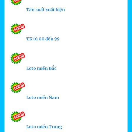
Tần suất xuất hiện
TK từ 00 đến 99
Loto miền Bắc
Loto miền Nam
Loto miền Trung