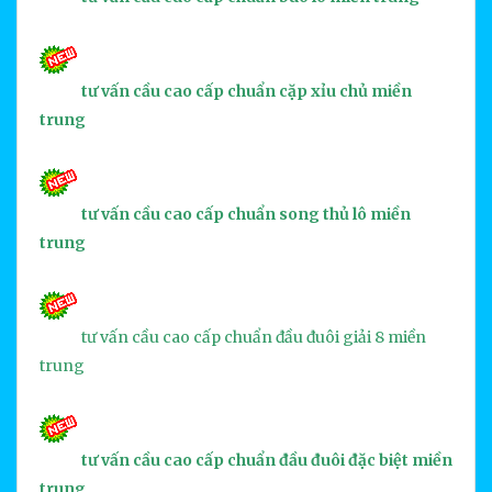
tư vấn cầu cao cấp chuẩn cặp xỉu chủ miền
trung
tư vấn cầu cao cấp chuẩn song thủ lô miền
trung
tư vấn cầu cao cấp chuẩn đầu đuôi giải 8 miền
trung
tư vấn cầu cao cấp chuẩn đầu đuôi đặc biệt miền
trung