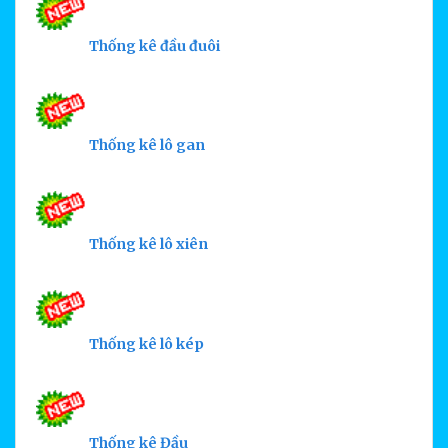
Thống kê đầu đuôi
Thống kê lô gan
Thống kê lô xiên
Thống kê lô kép
Thống kê Đầu