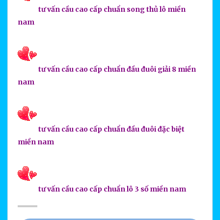
tư vấn cầu cao cấp chuẩn song thủ lô miền
nam
tư vấn cầu cao cấp chuẩn đầu đuôi giải 8 miền
nam
tư vấn cầu cao cấp chuẩn đầu đuôi đặc biệt
miền nam
tư vấn cầu cao cấp chuẩn lô 3 số miền nam