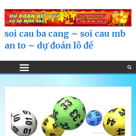
soi cau ba cang – soi cau mb
an to – dự đoán lô đề