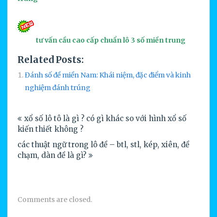
tư vấn cầu cao cấp chuẩn lô 3 số miền trung
Related Posts:
Đánh số đề miền Nam: Khái niệm, đặc điểm và kinh
nghiệm đánh trúng
Điều
xổ số lô tô là gì ? có gì khác so với hình xổ số
hướng
kiến thiết không ?
bài
các thuật ngữ trong lô đề – btl, stl, kép, xiên, đề
viết
chạm, dàn đề là gì?
Comments are closed.