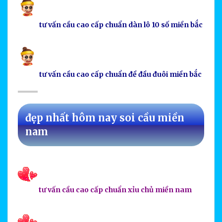
tư vấn cầu cao cấp chuẩn dàn lô 10 số miền bắc
tư vấn cầu cao cấp chuẩn đề đầu đuôi miền bắc
đẹp nhất hôm nay soi cầu miền
nam
tư vấn cầu cao cấp chuẩn xỉu chủ miền nam