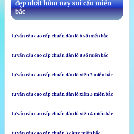
đẹp nhất hôm nay soi cầu miền
bắc
tư vấn cầu cao cấp chuẩn dàn lô 6 số miền bắc
tư vấn cầu cao cấp chuẩn dàn lô 8 số miền bắc
tư vấn cầu cao cấp chuẩn dàn lô xiên 2 miền bắc
tư vấn cầu cao cấp chuẩn dàn lô xiên 3 miền bắc
tư vấn cầu cao cấp chuẩn dàn lô xiên 4 miền bắc
tư vấn cầu cao cấp chuẩn 3 càng miền bắc