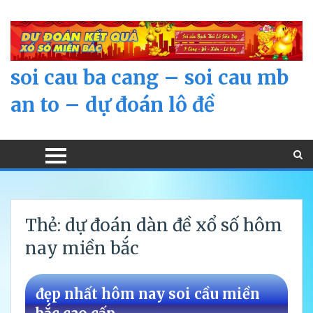
soi cau ba cang – soi cau mb
an to – dự đoán lô đề
Thẻ:
dự đoán dàn đề xổ số hôm
nay miền bắc
đẹp nhất hôm nay soi cầu miền