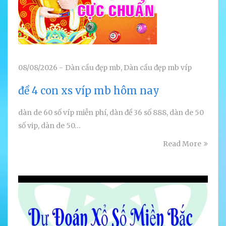
08/08/2026
-
Dàn cầu đẹp mb
,
Dàn cầu đẹp mb víp
đề 4 con xs víp mb hôm nay
dàn de 60 số víp miễn phí, dàn đề 36 số 888, dàn de 50
số vip, dàn de 50…
Read More