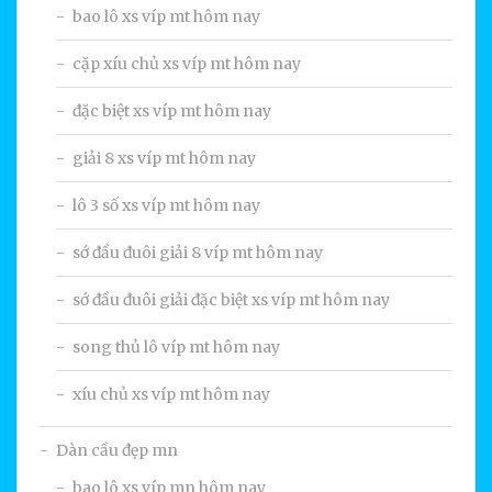
bao lô xs víp mt hôm nay
cặp xíu chủ xs víp mt hôm nay
đặc biệt xs víp mt hôm nay
giải 8 xs víp mt hôm nay
lô 3 số xs víp mt hôm nay
sớ đầu đuôi giải 8 víp mt hôm nay
sớ đầu đuôi giải đặc biệt xs víp mt hôm nay
song thủ lô víp mt hôm nay
xíu chủ xs víp mt hôm nay
Dàn cầu đẹp mn
bao lô xs víp mn hôm nay