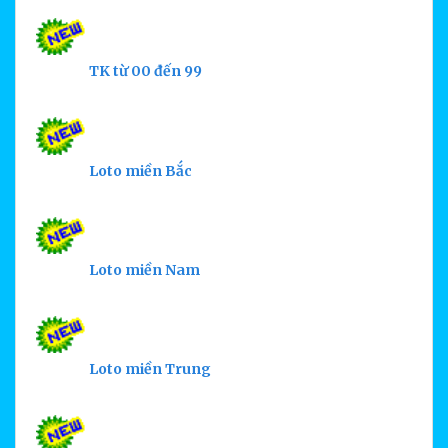
TK từ 00 đến 99
Loto miền Bắc
Loto miền Nam
Loto miền Trung