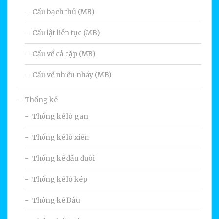
Cầu bạch thủ (MB)
Cầu lật liên tục (MB)
Cầu về cả cặp (MB)
Cầu về nhiều nháy (MB)
Thống kê
Thống kê lô gan
Thống kê lô xiên
Thống kê đầu đuôi
Thống kê lô kép
Thống kê Đầu