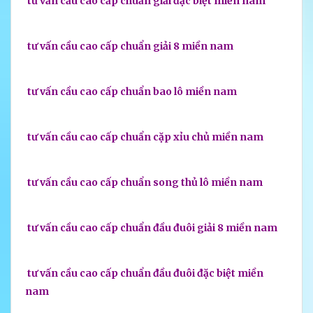
tư vấn cầu cao cấp chuẩn giải đặc biệt miền nam
tư vấn cầu cao cấp chuẩn giải 8 miền nam
tư vấn cầu cao cấp chuẩn bao lô miền nam
tư vấn cầu cao cấp chuẩn cặp xỉu chủ miền nam
tư vấn cầu cao cấp chuẩn song thủ lô miền nam
tư vấn cầu cao cấp chuẩn đầu đuôi giải 8 miền nam
tư vấn cầu cao cấp chuẩn đầu đuôi đặc biệt miền
nam