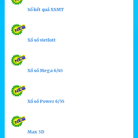
Sổ kết quả XSMT
Xổ số vietlott
Xổ số Mega 6/45
Xổ số Power 6/55
Max 3D