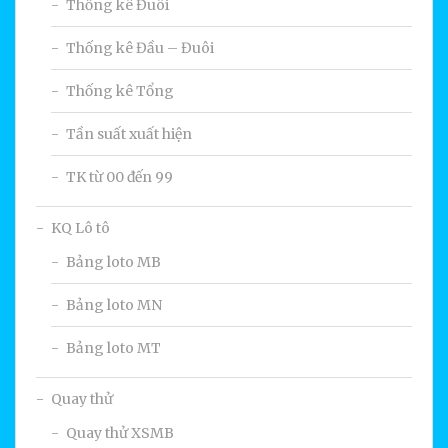
Thống kê Đuôi
Thống kê Đầu – Đuôi
Thống kê Tổng
Tần suất xuất hiện
TK từ 00 đến 99
KQ Lô tô
Bảng loto MB
Bảng loto MN
Bảng loto MT
Quay thử
Quay thử XSMB