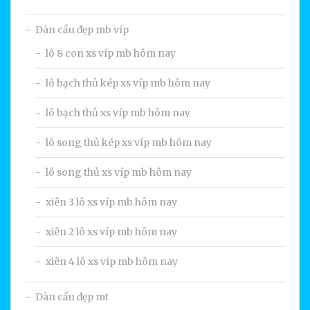
Dàn cầu đẹp mb víp
lô 8 con xs víp mb hôm nay
lô bạch thủ kép xs víp mb hôm nay
lô bạch thủ xs víp mb hôm nay
lô song thủ kép xs víp mb hôm nay
lô song thủ xs víp mb hôm nay
xiên 3 lô xs víp mb hôm nay
xiên 2 lô xs víp mb hôm nay
xiên 4 lô xs víp mb hôm nay
Dàn cầu đẹp mt