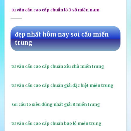
tư vấn cầu cao cấp chuẩn lô 3 số miền nam
đẹp nhất hôm nay soi cầu miền
trung
tư vấn cầu cao cấp chuẩn xỉu chủ miền trung
tư vấn cầu cao cấp chuẩn giải đặc biệt miền trung
soi cầu to siêu đúng nhất giải 8 miền trung
tư vấn cầu cao cấp chuẩn bao lô miền trung