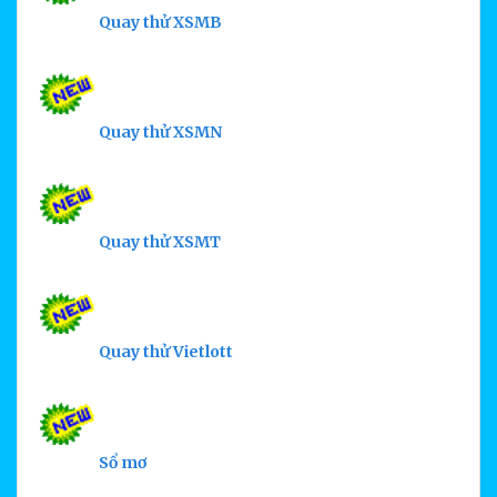
Quay thử XSMB
Quay thử XSMN
Quay thử XSMT
Quay thử Vietlott
Sổ mơ