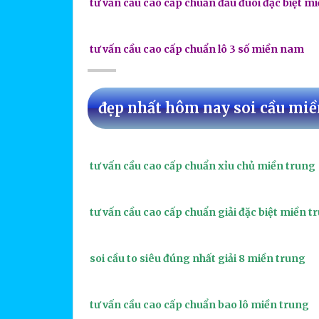
tư vấn cầu cao cấp chuẩn đầu đuôi đặc biệt 
tư vấn cầu cao cấp chuẩn lô 3 số miền nam
đẹp nhất hôm nay soi cầu miề
tư vấn cầu cao cấp chuẩn xỉu chủ miền trung
tư vấn cầu cao cấp chuẩn giải đặc biệt miền t
soi cầu to siêu đúng nhất giải 8 miền trung
tư vấn cầu cao cấp chuẩn bao lô miền trung