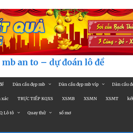
u mb an to – dự đoán lô đề
đề
Dàn cầu đẹp mb
Dàn cầu đẹp mb víp
Dàn cầu đ
h xác
TRỰC TIẾP KQXS
XSMB
XSMN
XSMT
kế
Q Lô tô
Quay thử
sổ mơ