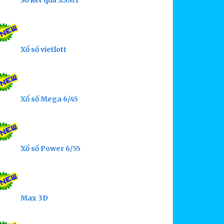
Xổ số vietlott
Xổ số Mega 6/45
Xổ số Power 6/55
Max 3D