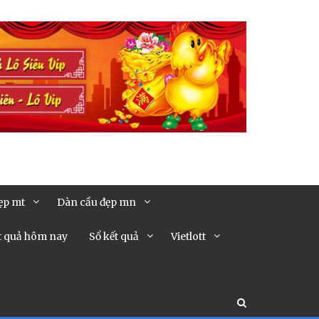
ẹp mt
Dàn cầu đẹp mn
t quả hôm nay
Sổ kết quả
Vietlott