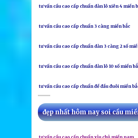
tư vấn cầu cao cấp chuẩn dàn lô xiên 4 miền 
tư vấn cầu cao cấp chuẩn 3 càng miền bắc
tư vấn cầu cao cấp chuẩn dàn 3 càng 2 số miề
tư vấn cầu cao cấp chuẩn dàn lô 10 số miền b
tư vấn cầu cao cấp chuẩn đề đầu đuôi miền bắ
đẹp nhất hôm nay soi cầu mi
tư vấn cầu cao cấp chuẩn xỉu chủ miền nam