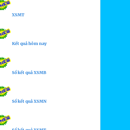
XSMT
Kết quả hôm nay
Sổ kết quả XSMB
Sổ kết quả XSMN
Sổ kết quả XSMT