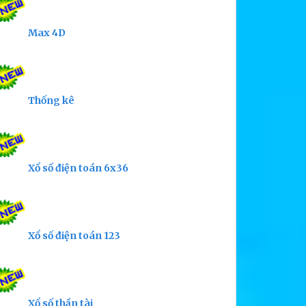
Max 4D
Thống kê
Xổ số điện toán 6x36
Xổ số điện toán 123
Xổ số thần tài