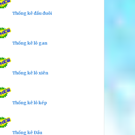
Thống kê đầu đuôi
Thống kê lô gan
Thống kê lô xiên
Thống kê lô kép
Thống kê Đầu