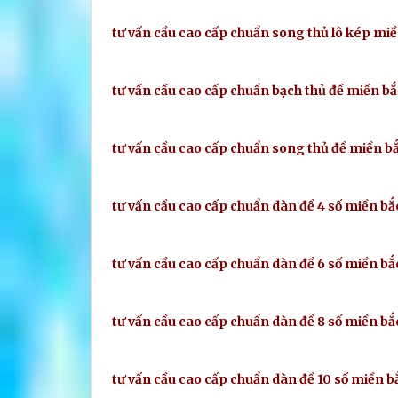
tư vấn cầu cao cấp chuẩn song thủ lô kép mi
tư vấn cầu cao cấp chuẩn bạch thủ đề miền bắ
tư vấn cầu cao cấp chuẩn song thủ đề miền b
tư vấn cầu cao cấp chuẩn dàn đề 4 số miền bắ
tư vấn cầu cao cấp chuẩn dàn đề 6 số miền bắ
tư vấn cầu cao cấp chuẩn dàn đề 8 số miền bắ
tư vấn cầu cao cấp chuẩn dàn đề 10 số miền b