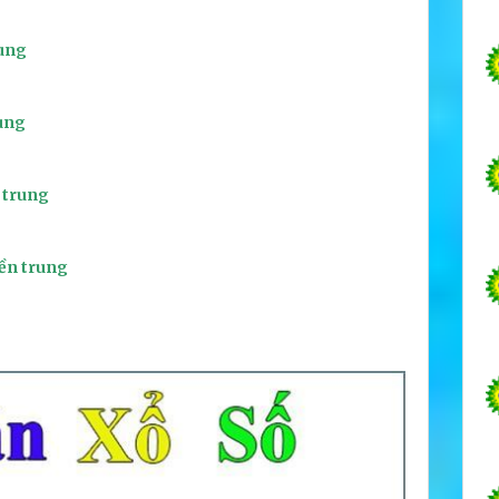
rung
rung
n trung
iền trung