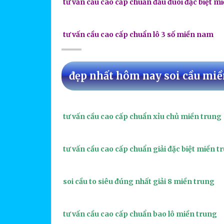
tư vấn cầu cao cấp chuẩn đầu đuôi đặc biệt 
tư vấn cầu cao cấp chuẩn lô 3 số miền nam
đẹp nhất hôm nay soi cầu miề
tư vấn cầu cao cấp chuẩn xỉu chủ miền trung
tư vấn cầu cao cấp chuẩn giải đặc biệt miền t
soi cầu to siêu đúng nhất giải 8 miền trung
tư vấn cầu cao cấp chuẩn bao lô miền trung