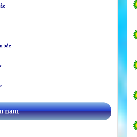
bắc
n bắc
ắc
c
ền nam