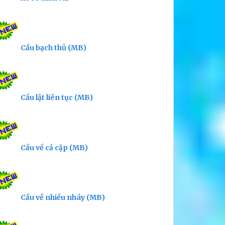
Cầu bạch thủ (MB)
Cầu lật liên tục (MB)
Cầu về cả cặp (MB)
Cầu về nhiều nháy (MB)