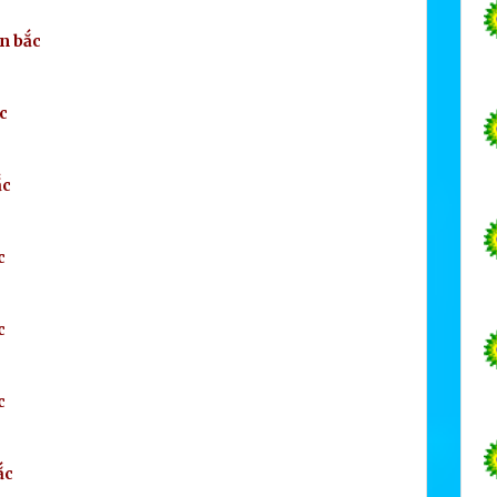
ền bắc
c
ắc
c
c
c
ắc