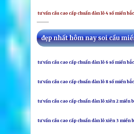
tư vấn cầu cao cấp chuẩn dàn lô 4 số miền bắ
đẹp nhất hôm nay soi cầu miề
tư vấn cầu cao cấp chuẩn dàn lô 6 số miền bắ
tư vấn cầu cao cấp chuẩn dàn lô 8 số miền bắ
tư vấn cầu cao cấp chuẩn dàn lô xiên 2 miền 
tư vấn cầu cao cấp chuẩn dàn lô xiên 3 miền 