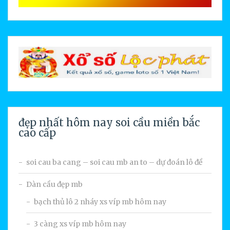
đẹp nhất hôm nay soi cầu miền bắc
cao cấp
soi cau ba cang – soi cau mb an to – dự đoán lô đề
Dàn cầu đẹp mb
bạch thủ lô 2 nháy xs víp mb hôm nay
3 càng xs víp mb hôm nay