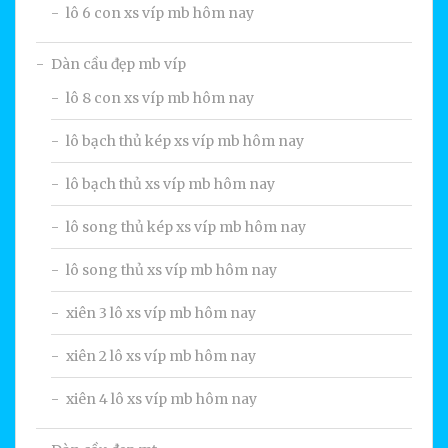
lô 6 con xs víp mb hôm nay
Dàn cầu đẹp mb víp
lô 8 con xs víp mb hôm nay
lô bạch thủ kép xs víp mb hôm nay
lô bạch thủ xs víp mb hôm nay
lô song thủ kép xs víp mb hôm nay
lô song thủ xs víp mb hôm nay
xiên 3 lô xs víp mb hôm nay
xiên 2 lô xs víp mb hôm nay
xiên 4 lô xs víp mb hôm nay