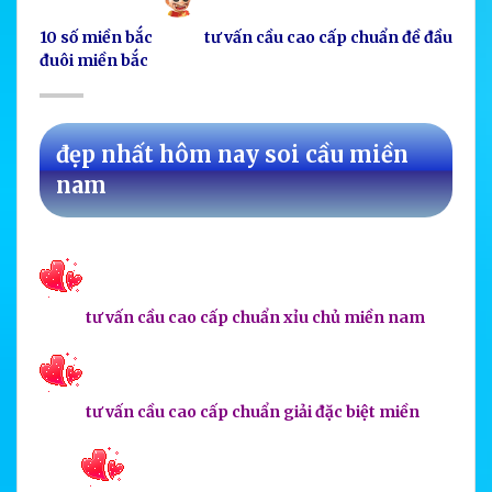
10 số miền bắc
tư vấn cầu cao cấp chuẩn đề đầu
đuôi miền bắc
đẹp nhất hôm nay soi cầu miền
nam
tư vấn cầu cao cấp chuẩn xỉu chủ miền nam
tư vấn cầu cao cấp chuẩn giải đặc biệt miền