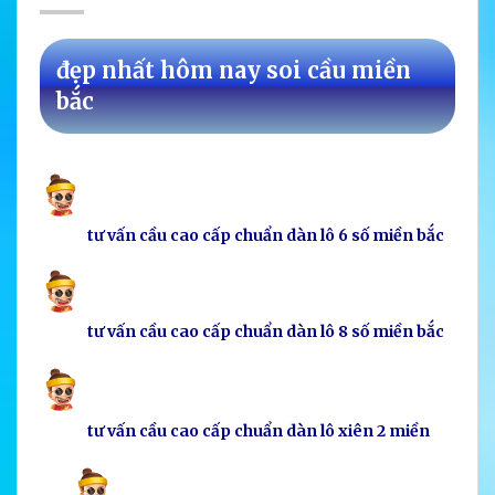
đẹp nhất hôm nay soi cầu miền
bắc
tư vấn cầu cao cấp chuẩn dàn lô 6 số miền bắc
tư vấn cầu cao cấp chuẩn dàn lô 8 số miền bắc
tư vấn cầu cao cấp chuẩn dàn lô xiên 2 miền