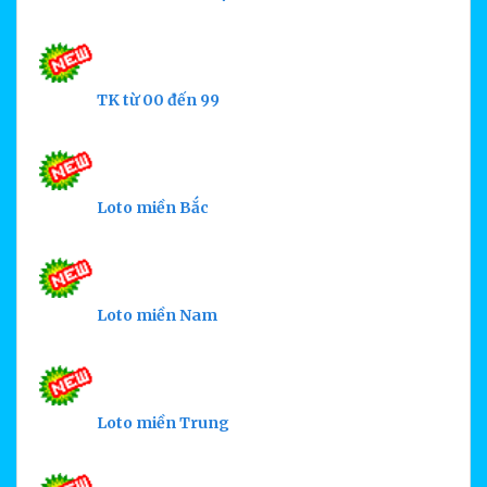
TK từ 00 đến 99
Loto miền Bắc
Loto miền Nam
Loto miền Trung