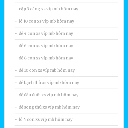
cặp 3 càng xs víp mb hôm nay
lô 10 con xs víp mb hôm nay
đề 4 con xs víp mb hôm nay
đề 6 con xs víp mb hôm nay
đề 8 con xs víp mb hôm nay
đề 10 con xs víp mb hôm nay
đề bạch thủ xs víp mb hôm nay
đề đầu đuôi xs víp mb hôm nay
đề song thủ xs víp mb hôm nay
lô 4 con xs víp mb hôm nay