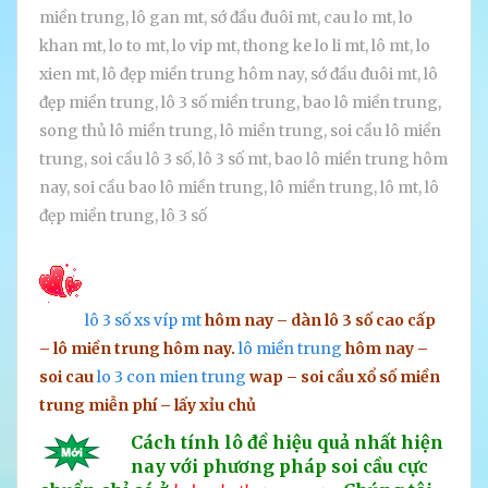
miền trung, lô gan mt, sớ đầu đuôi mt, cau lo mt, lo
khan mt, lo to mt, lo vip mt, thong ke lo li mt, lô mt, lo
xien mt, lô đẹp miền trung hôm nay, sớ đầu đuôi mt, lô
đẹp miền trung, lô 3 số miền trung, bao lô miền trung,
song thủ lô miền trung, lô miền trung, soi cầu lô miền
trung, soi cầu lô 3 số, lô 3 số mt, bao lô miền trung hôm
nay, soi cầu bao lô miền trung, lô miền trung, lô mt, lô
đẹp miền trung, lô 3 số
lô 3 số xs víp mt
hôm nay – dàn lô 3 số cao cấp
– lô miền trung hôm nay.
lô miền trung
hôm nay –
soi cau
lo 3 con mien trung
wap – soi cầu xổ số miền
trung miễn phí – lấy xỉu chủ
Cách tính lô đề hiệu quả nhất hiện
nay với phương pháp soi cầu cực