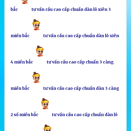
bắc
tư vấn cầu cao cấp chuẩn dàn lô xiên 3
miền bắc
tư vấn cầu cao cấp chuẩn dàn lô xiên
4 miền bắc
tư vấn cầu cao cấp chuẩn 3 càng
miền bắc
tư vấn cầu cao cấp chuẩn dàn 3 càng
2 số miền bắc
tư vấn cầu cao cấp chuẩn dàn lô