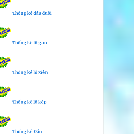
Thống kê đầu đuôi
Thống kê lô gan
Thống kê lô xiên
Thống kê lô kép
Thống kê Đầu