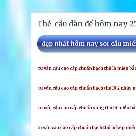
Thẻ:
cầu dàn đề hôm nay 25
đẹp nhất hôm nay soi cầu miề
tư vấn cầu cao cấp chuẩn bạch thủ lô miền bắ
tư vấn cầu cao cấp chuẩn bạch thủ lô 2 nháy 
tư vấn cầu cao cấp chuẩn song thủ lô miền bắ
tư vấn cầu cao cấp chuẩn bạch thủ lô kép miề