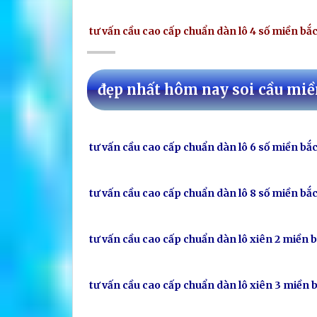
tư vấn cầu cao cấp chuẩn dàn lô 4 số miền bắ
đẹp nhất hôm nay soi cầu miề
tư vấn cầu cao cấp chuẩn dàn lô 6 số miền bắ
tư vấn cầu cao cấp chuẩn dàn lô 8 số miền bắ
tư vấn cầu cao cấp chuẩn dàn lô xiên 2 miền 
tư vấn cầu cao cấp chuẩn dàn lô xiên 3 miền 