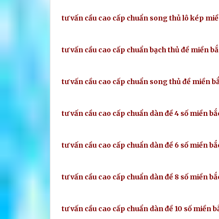
tư vấn cầu cao cấp chuẩn song thủ lô kép mi
tư vấn cầu cao cấp chuẩn bạch thủ đề miền bắ
tư vấn cầu cao cấp chuẩn song thủ đề miền b
tư vấn cầu cao cấp chuẩn dàn đề 4 số miền bắ
tư vấn cầu cao cấp chuẩn dàn đề 6 số miền bắ
tư vấn cầu cao cấp chuẩn dàn đề 8 số miền bắ
tư vấn cầu cao cấp chuẩn dàn đề 10 số miền b