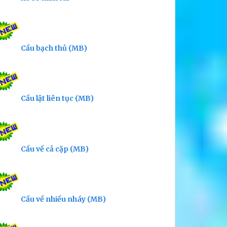
Cầu bạch thủ (MB)
Cầu lật liên tục (MB)
Cầu về cả cặp (MB)
Cầu về nhiều nháy (MB)