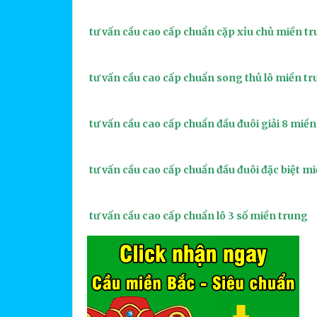
tư vấn cầu cao cấp chuẩn cặp xỉu chủ miền t
tư vấn cầu cao cấp chuẩn song thủ lô miền t
tư vấn cầu cao cấp chuẩn đầu đuôi giải 8 miề
tư vấn cầu cao cấp chuẩn đầu đuôi đặc biệt m
tư vấn cầu cao cấp chuẩn lô 3 số miền trung