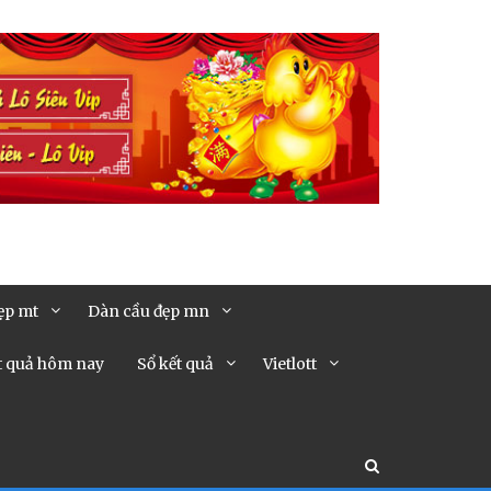
ẹp mt
Dàn cầu đẹp mn
t quả hôm nay
Sổ kết quả
Vietlott