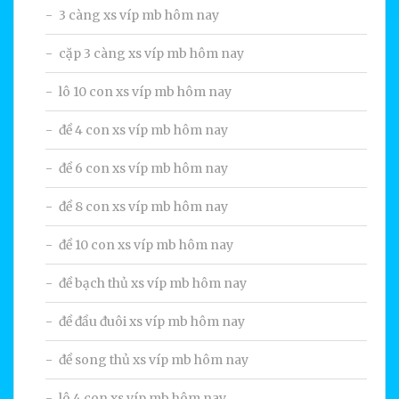
3 càng xs víp mb hôm nay
cặp 3 càng xs víp mb hôm nay
lô 10 con xs víp mb hôm nay
đề 4 con xs víp mb hôm nay
đề 6 con xs víp mb hôm nay
đề 8 con xs víp mb hôm nay
đề 10 con xs víp mb hôm nay
đề bạch thủ xs víp mb hôm nay
đề đầu đuôi xs víp mb hôm nay
đề song thủ xs víp mb hôm nay
lô 4 con xs víp mb hôm nay