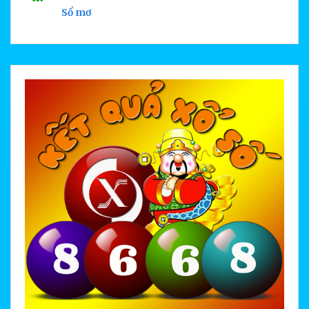
Sổ mơ