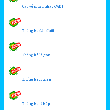
Cầu về nhiều nháy (MB)
Thống kê đầu đuôi
Thống kê lô gan
Thống kê lô xiên
Thống kê lô kép