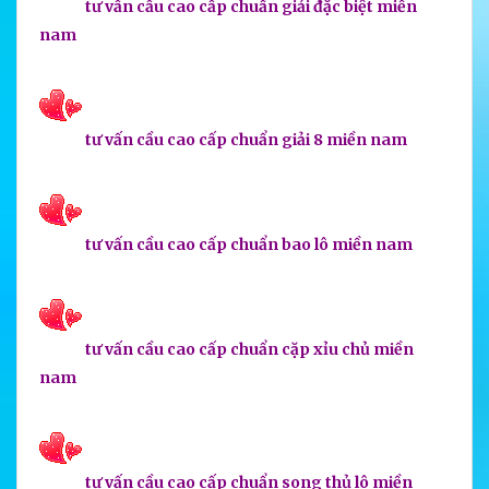
tư vấn cầu cao cấp chuẩn giải đặc biệt miền
nam
tư vấn cầu cao cấp chuẩn giải 8 miền nam
tư vấn cầu cao cấp chuẩn bao lô miền nam
tư vấn cầu cao cấp chuẩn cặp xỉu chủ miền
nam
tư vấn cầu cao cấp chuẩn song thủ lô miền