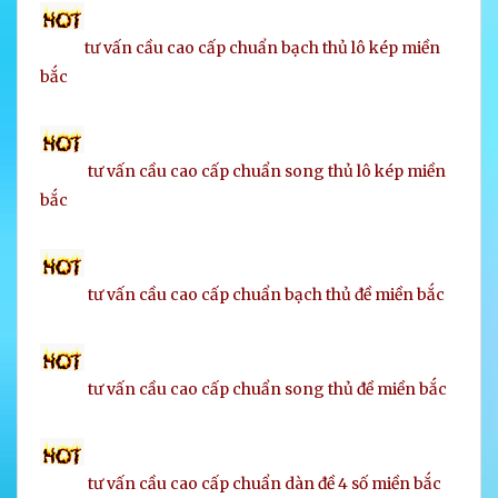
tư vấn cầu cao cấp chuẩn bạch thủ lô kép miền
bắc
tư vấn cầu cao cấp chuẩn song thủ lô kép miền
bắc
tư vấn cầu cao cấp chuẩn bạch thủ đề miền bắc
tư vấn cầu cao cấp chuẩn song thủ đề miền bắc
tư vấn cầu cao cấp chuẩn dàn đề 4 số miền bắc