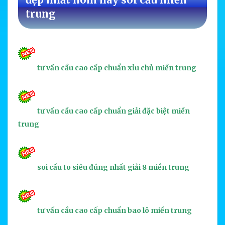
trung
tư vấn cầu cao cấp chuẩn xỉu chủ miền trung
tư vấn cầu cao cấp chuẩn giải đặc biệt miền
trung
soi cầu to siêu đúng nhất giải 8 miền trung
tư vấn cầu cao cấp chuẩn bao lô miền trung