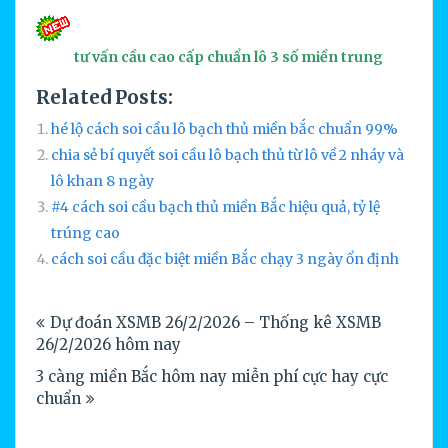
tư vấn cầu cao cấp chuẩn lô 3 số miền trung
Related Posts:
hé lộ cách soi cầu lô bạch thủ miền bắc chuẩn 99%
chia sẻ bí quyết soi cầu lô bạch thủ từ lô về 2 nháy và
lô khan 8 ngày
#4 cách soi cầu bạch thủ miền Bắc hiệu quả, tỷ lệ
trúng cao
cách soi cầu đặc biệt miền Bắc chạy 3 ngày ổn định
Điều
Dự đoán XSMB 26/2/2026 – Thống kê XSMB
hướng
26/2/2026 hôm nay
bài
3 càng miền Bắc hôm nay miễn phí cực hay cực
viết
chuẩn