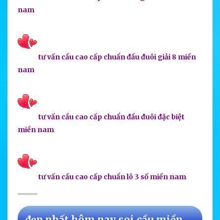
nam
tư vấn cầu cao cấp chuẩn đầu đuôi giải 8 miền
nam
tư vấn cầu cao cấp chuẩn đầu đuôi đặc biệt
miền nam
tư vấn cầu cao cấp chuẩn lô 3 số miền nam
đẹp nhất hôm nay soi cầu miền