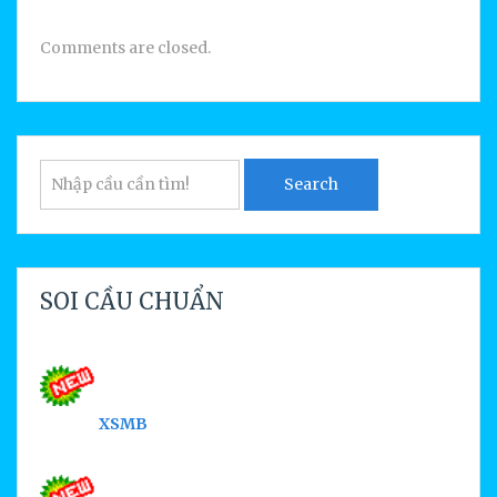
Comments are closed.
Search
SOI CẦU CHUẨN
XSMB