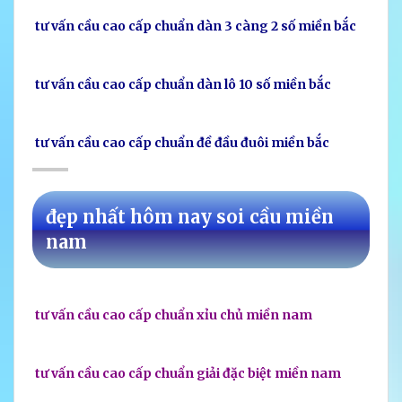
tư vấn cầu cao cấp chuẩn dàn 3 càng 2 số miền bắc
tư vấn cầu cao cấp chuẩn dàn lô 10 số miền bắc
tư vấn cầu cao cấp chuẩn đề đầu đuôi miền bắc
đẹp nhất hôm nay soi cầu miền
nam
tư vấn cầu cao cấp chuẩn xỉu chủ miền nam
tư vấn cầu cao cấp chuẩn giải đặc biệt miền nam