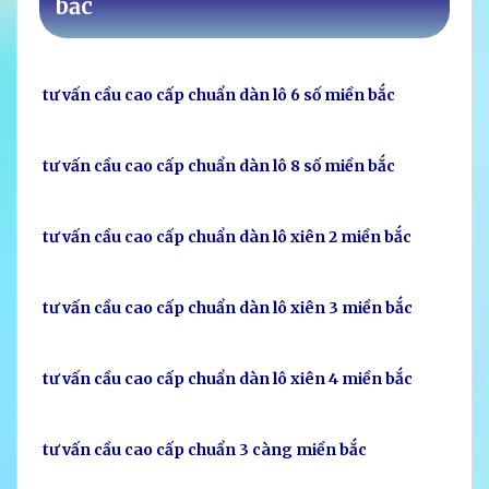
bắc
tư vấn cầu cao cấp chuẩn dàn lô 6 số miền bắc
tư vấn cầu cao cấp chuẩn dàn lô 8 số miền bắc
tư vấn cầu cao cấp chuẩn dàn lô xiên 2 miền bắc
tư vấn cầu cao cấp chuẩn dàn lô xiên 3 miền bắc
tư vấn cầu cao cấp chuẩn dàn lô xiên 4 miền bắc
tư vấn cầu cao cấp chuẩn 3 càng miền bắc