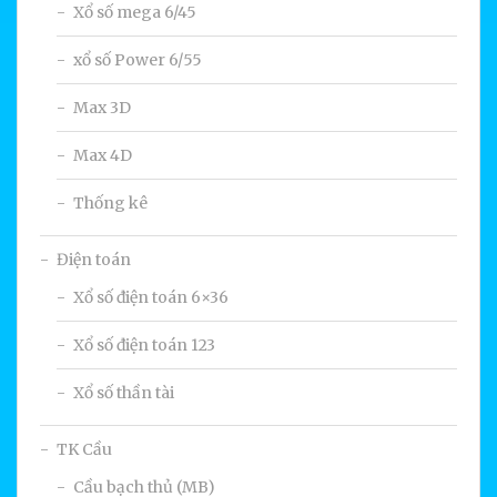
Xổ số mega 6/45
xổ số Power 6/55
Max 3D
Max 4D
Thống kê
Điện toán
Xổ số điện toán 6×36
Xổ số điện toán 123
Xổ số thần tài
TK Cầu
Cầu bạch thủ (MB)