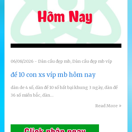
06/08/2026
-
Dàn cầu đẹp mb
,
Dàn cầu đẹp mb víp
đề 10 con xs víp mb hôm nay
dàn de 4 số, dàn đề 10 số bất bại khung 3 ngày, dàn đề
36 số miền bắc, dàn…
Read More