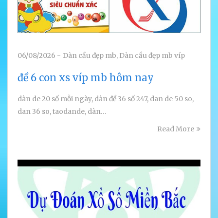
06/08/2026
-
Dàn cầu đẹp mb
,
Dàn cầu đẹp mb víp
đề 6 con xs víp mb hôm nay
dàn de 20 số mỗi ngày, dàn đề 36 số 247, dan de 50 so,
dan 36 so, taodande, dàn…
Read More