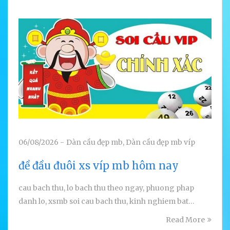
06/08/2026
-
Dàn cầu đẹp mb
,
Dàn cầu đẹp mb víp
đề đầu đuôi xs víp mb hôm nay
cau bach thu, lo bach thu theo ngay, phuong phap
danh lo, xsmb soi cau bach thu, kinh nghiem bat…
Read More