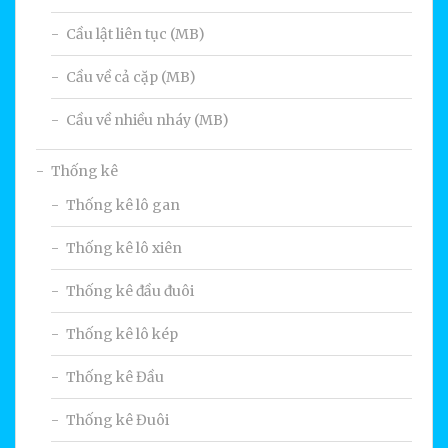
Cầu lật liên tục (MB)
Cầu về cả cặp (MB)
Cầu về nhiều nháy (MB)
Thống kê
Thống kê lô gan
Thống kê lô xiên
Thống kê đầu đuôi
Thống kê lô kép
Thống kê Đầu
Thống kê Đuôi