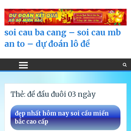
soi cau ba cang – soi cau mb
an to – dự đoán lô đề
Thẻ:
đề đầu đuôi 03 ngày
đẹp nhất hôm nay soi cầu miền
bắc cao cấp