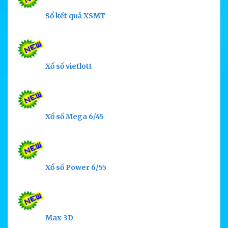
Sổ kết quả XSMT
Xổ số vietlott
Xổ số Mega 6/45
Xổ số Power 6/55
Max 3D