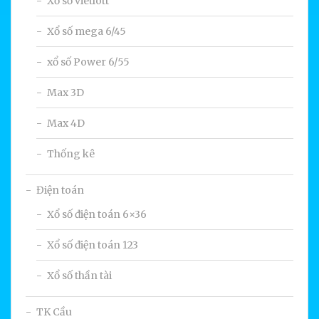
Xổ số vietlott
Xổ số mega 6/45
xổ số Power 6/55
Max 3D
Max 4D
Thống kê
Điện toán
Xổ số điện toán 6×36
Xổ số điện toán 123
Xổ số thần tài
TK Cầu