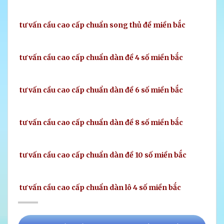
tư vấn cầu cao cấp chuẩn song thủ đề miền bắc
tư vấn cầu cao cấp chuẩn dàn đề 4 số miền bắc
tư vấn cầu cao cấp chuẩn dàn đề 6 số miền bắc
tư vấn cầu cao cấp chuẩn dàn đề 8 số miền bắc
tư vấn cầu cao cấp chuẩn dàn đề 10 số miền bắc
tư vấn cầu cao cấp chuẩn dàn lô 4 số miền bắc