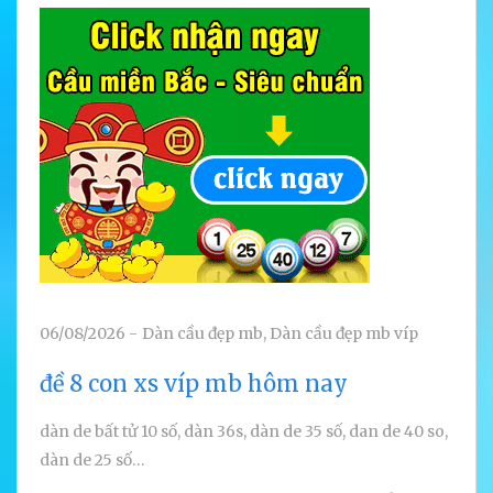
06/08/2026
-
Dàn cầu đẹp mb
,
Dàn cầu đẹp mb víp
đề 8 con xs víp mb hôm nay
dàn de bất tử 10 số, dàn 36s, dàn de 35 số, dan de 40 so,
dàn de 25 số…