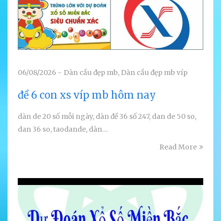
06/08/2026
-
Dàn cầu đẹp mb
,
Dàn cầu đẹp mb víp
đề 6 con xs víp mb hôm nay
dàn de 20 số mỗi ngày, dàn đề 36 số 247, dan de 50 so,
dan 36 so, taodande, dàn…
Read More