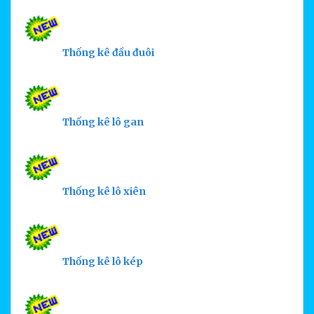
Thống kê đầu đuôi
Thống kê lô gan
Thống kê lô xiên
Thống kê lô kép