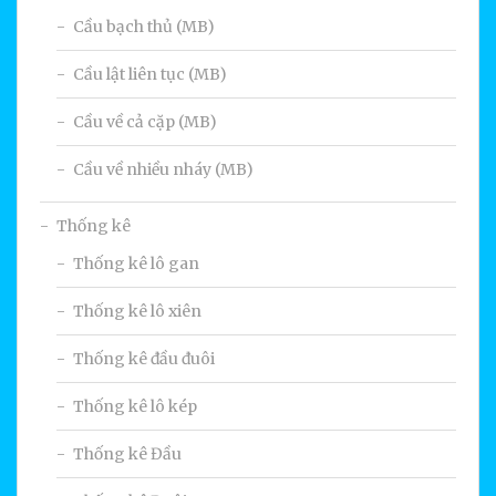
Cầu bạch thủ (MB)
Cầu lật liên tục (MB)
Cầu về cả cặp (MB)
Cầu về nhiều nháy (MB)
Thống kê
Thống kê lô gan
Thống kê lô xiên
Thống kê đầu đuôi
Thống kê lô kép
Thống kê Đầu