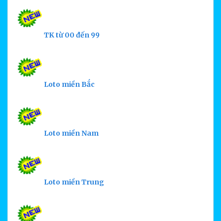
TK từ 00 đến 99
Loto miền Bắc
Loto miền Nam
Loto miền Trung