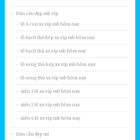
Dàn cầu đẹp mb víp
lô 8 con xs víp mb hôm nay
lô bạch thủ kép xs víp mb hôm nay
lô bạch thủ xs víp mb hôm nay
lô song thủ kép xs víp mb hôm nay
lô song thủ xs víp mb hôm nay
xiên 3 lô xs víp mb hôm nay
xiên 2 lô xs víp mb hôm nay
xiên 4 lô xs víp mb hôm nay
Dàn cầu đẹp mt