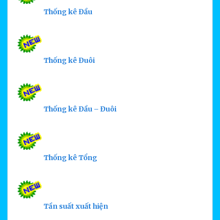
Thống kê Đầu
Thống kê Đuôi
Thống kê Đầu – Đuôi
Thống kê Tổng
Tần suất xuất hiện