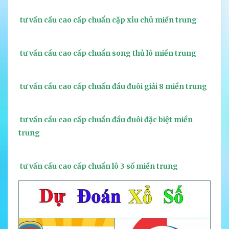
tư vấn cầu cao cấp chuẩn cặp xỉu chủ miền trung
tư vấn cầu cao cấp chuẩn song thủ lô miền trung
tư vấn cầu cao cấp chuẩn đầu đuôi giải 8 miền trung
tư vấn cầu cao cấp chuẩn đầu đuôi đặc biệt miền
trung
tư vấn cầu cao cấp chuẩn lô 3 số miền trung