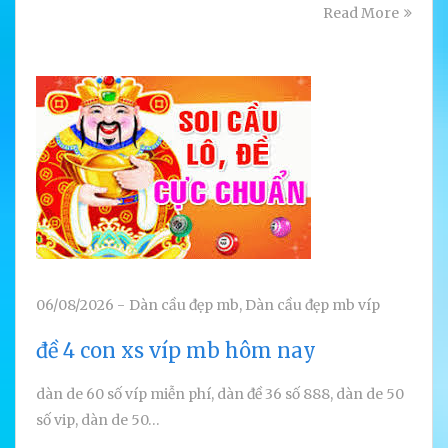
Read More
06/08/2026
-
Dàn cầu đẹp mb
,
Dàn cầu đẹp mb víp
đề 4 con xs víp mb hôm nay
dàn de 60 số víp miễn phí, dàn đề 36 số 888, dàn de 50
số vip, dàn de 50…