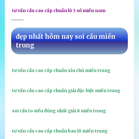
tư vấn cầu cao cấp chuẩn lô 3 số miền nam
đẹp nhất hôm nay soi cầu miền
trung
tư vấn cầu cao cấp chuẩn xỉu chủ miền trung
tư vấn cầu cao cấp chuẩn giải đặc biệt miền trung
soi cầu to siêu đúng nhất giải 8 miền trung
tư vấn cầu cao cấp chuẩn bao lô miền trung