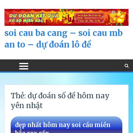
soi cau ba cang – soi cau mb
an to – dự đoán lô đề
Thẻ:
dự đoán số đề hôm nay
yên nhật
đẹp nhất hôm nay soi cầu miền