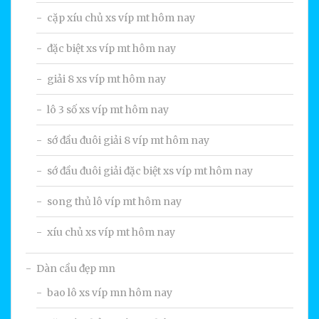
cặp xíu chủ xs víp mt hôm nay
đặc biệt xs víp mt hôm nay
giải 8 xs víp mt hôm nay
lô 3 số xs víp mt hôm nay
sớ đầu đuôi giải 8 víp mt hôm nay
sớ đầu đuôi giải đặc biệt xs víp mt hôm nay
song thủ lô víp mt hôm nay
xíu chủ xs víp mt hôm nay
Dàn cầu đẹp mn
bao lô xs víp mn hôm nay