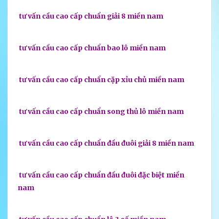
tư vấn cầu cao cấp chuẩn giải 8 miền nam
tư vấn cầu cao cấp chuẩn bao lô miền nam
tư vấn cầu cao cấp chuẩn cặp xỉu chủ miền nam
tư vấn cầu cao cấp chuẩn song thủ lô miền nam
tư vấn cầu cao cấp chuẩn đầu đuôi giải 8 miền nam
tư vấn cầu cao cấp chuẩn đầu đuôi đặc biệt miền
nam