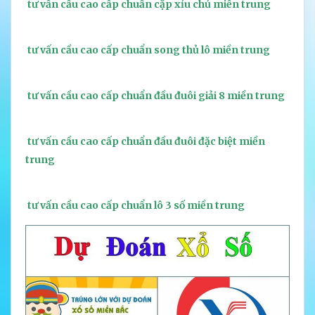
tư vấn cầu cao cấp chuẩn cặp xỉu chủ miền trung
tư vấn cầu cao cấp chuẩn song thủ lô miền trung
tư vấn cầu cao cấp chuẩn đầu đuôi giải 8 miền trung
tư vấn cầu cao cấp chuẩn đầu đuôi đặc biệt miền
trung
tư vấn cầu cao cấp chuẩn lô 3 số miền trung