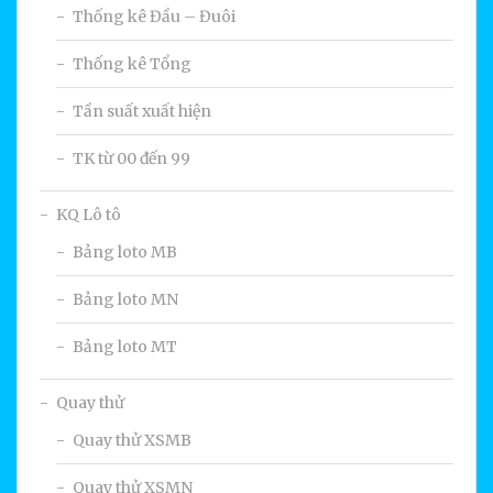
Thống kê Đầu – Đuôi
Thống kê Tổng
Tần suất xuất hiện
TK từ 00 đến 99
KQ Lô tô
Bảng loto MB
Bảng loto MN
Bảng loto MT
Quay thử
Quay thử XSMB
Quay thử XSMN