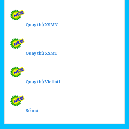
Quay thử XSMN
Quay thử XSMT
Quay thử Vietlott
Sổ mơ