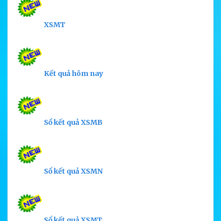
XSMT
Kết quả hôm nay
Sổ kết quả XSMB
Sổ kết quả XSMN
Sổ kết quả XSMT