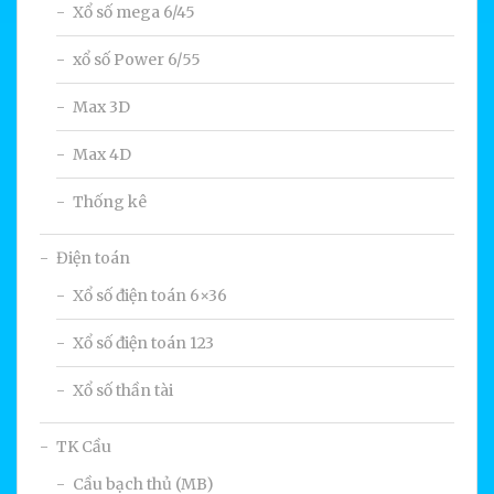
Xổ số mega 6/45
xổ số Power 6/55
Max 3D
Max 4D
Thống kê
Điện toán
Xổ số điện toán 6×36
Xổ số điện toán 123
Xổ số thần tài
TK Cầu
Cầu bạch thủ (MB)