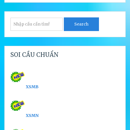
Search
SOI CẦU CHUẨN
XSMB
XSMN