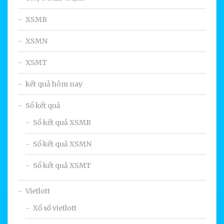
XSMB
XSMN
XSMT
kết quả hôm nay
Sổ kết quả
Sổ kết quả XSMB
Sổ kết quả XSMN
Sổ kết quả XSMT
Vietlott
Xổ số vietlott