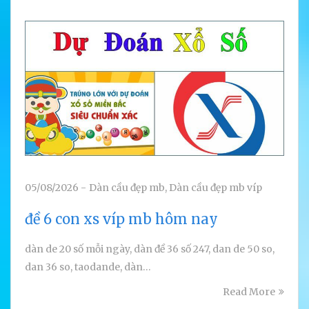
05/08/2026
-
Dàn cầu đẹp mb
,
Dàn cầu đẹp mb víp
đề 6 con xs víp mb hôm nay
dàn de 20 số mỗi ngày, dàn đề 36 số 247, dan de 50 so,
dan 36 so, taodande, dàn…
Read More