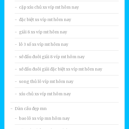
cặp xíu chủ xs víp mt hôm nay
đặc biệt xs víp mt hôm nay
giải 8 xs víp mt hôm nay
lô 3 số xs víp mt hôm nay
sớ đầu đuôi giải 8 víp mt hôm nay
sớ đầu đuôi giải đặc biệt xs víp mt hôm nay
song thủ lô víp mt hôm nay
xíu chủ xs víp mt hôm nay
Dàn cầu đẹp mn
bao lô xs víp mn hôm nay