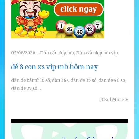
05/08/2026
-
Dàn cầu đẹp mb
,
Dàn cầu đẹp mb víp
đề 8 con xs víp mb hôm nay
dàn de bất tử 10 số, dàn 36s, dàn de 35 số, dan de 40 so,
dàn de 25 số…
Read More