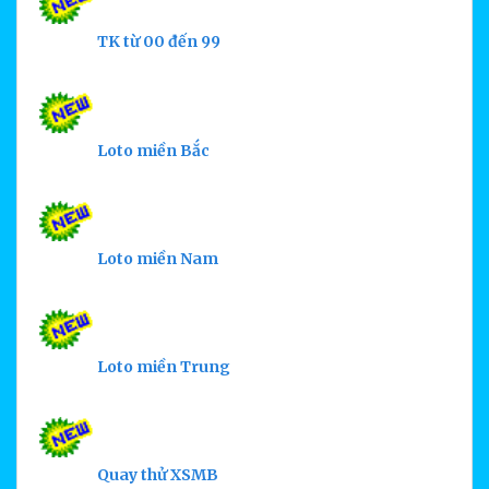
TK từ 00 đến 99
Loto miền Bắc
Loto miền Nam
Loto miền Trung
Quay thử XSMB