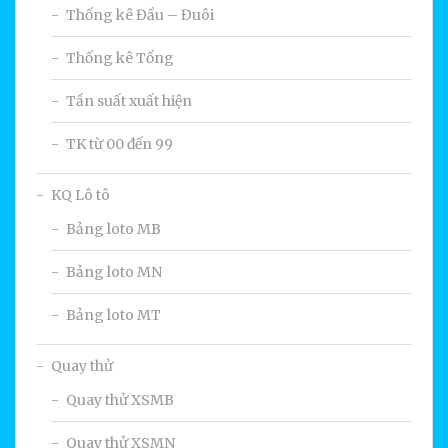
Thống kê Đầu – Đuôi
Thống kê Tổng
Tần suất xuất hiện
TK từ 00 đến 99
KQ Lô tô
Bảng loto MB
Bảng loto MN
Bảng loto MT
Quay thử
Quay thử XSMB
Quay thử XSMN