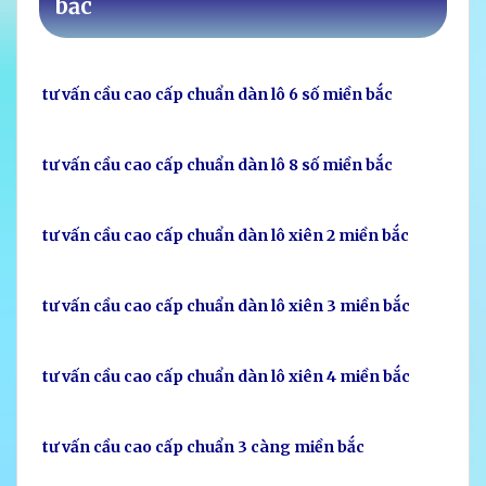
bắc
tư vấn cầu cao cấp chuẩn dàn lô 6 số miền bắc
tư vấn cầu cao cấp chuẩn dàn lô 8 số miền bắc
tư vấn cầu cao cấp chuẩn dàn lô xiên 2 miền bắc
tư vấn cầu cao cấp chuẩn dàn lô xiên 3 miền bắc
tư vấn cầu cao cấp chuẩn dàn lô xiên 4 miền bắc
tư vấn cầu cao cấp chuẩn 3 càng miền bắc