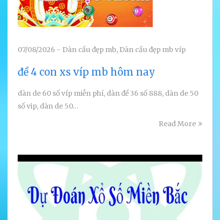
07/08/2026
-
Dàn cầu đẹp mb
,
Dàn cầu đẹp mb víp
đề 4 con xs víp mb hôm nay
dàn de 60 số víp miễn phí, dàn đề 36 số 888, dàn de 50
số vip, dàn de 50…
Read More