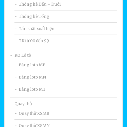
Thống kê Đầu – Đuôi
Thống kê Tổng
Tần suất xuất hiện
TK từ 00 đến 99
KQ Lô tô
Bảng loto MB
Bảng loto MN
Bảng loto MT
Quay thử
Quay thử XSMB
Quay thử XSMN