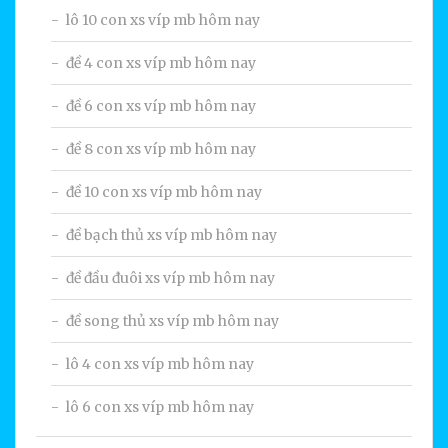
lô 10 con xs víp mb hôm nay
đề 4 con xs víp mb hôm nay
đề 6 con xs víp mb hôm nay
đề 8 con xs víp mb hôm nay
đề 10 con xs víp mb hôm nay
đề bạch thủ xs víp mb hôm nay
đề đầu đuôi xs víp mb hôm nay
đề song thủ xs víp mb hôm nay
lô 4 con xs víp mb hôm nay
lô 6 con xs víp mb hôm nay