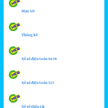
Max 4D
Thống kê
Xổ số điện toán 6x36
Xổ số điện toán 123
Xổ số thần tài