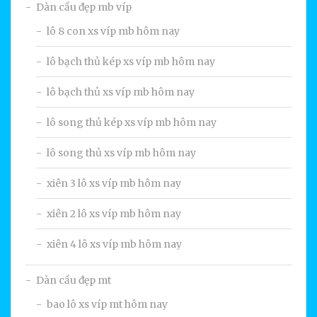
Dàn cầu đẹp mb víp
lô 8 con xs víp mb hôm nay
lô bạch thủ kép xs víp mb hôm nay
lô bạch thủ xs víp mb hôm nay
lô song thủ kép xs víp mb hôm nay
lô song thủ xs víp mb hôm nay
xiên 3 lô xs víp mb hôm nay
xiên 2 lô xs víp mb hôm nay
xiên 4 lô xs víp mb hôm nay
Dàn cầu đẹp mt
bao lô xs víp mt hôm nay