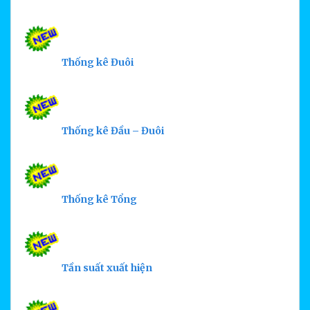
Thống kê Đuôi
Thống kê Đầu – Đuôi
Thống kê Tổng
Tần suất xuất hiện