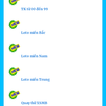
TK từ 00 đến 99
Loto miền Bắc
Loto miền Nam
Loto miền Trung
Quay thử XSMB