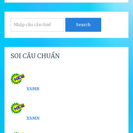
Search
SOI CẦU CHUẨN
XSMB
XSMN