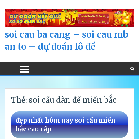
soi cau ba cang – soi cau mb
an to – dự đoán lô đề
Thẻ:
soi cầu dàn đề miền bắc
đẹp nhất hôm nay soi cầu miền
bắc cao cấp