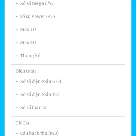
Xổ số mega 6/45
xổ số Power 6/55
Max 3D
Max 4D
Thống kê
Điện toán
Xổ số điện toán 6×36
Xổ số điện toán 123
Xổ số thần tài
TK Cầu
Cầu bạch thủ (MB)