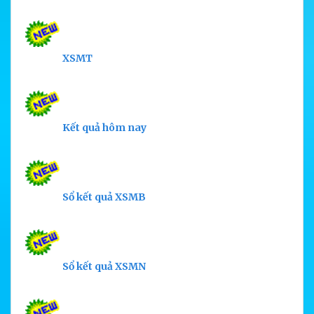
XSMT
Kết quả hôm nay
Sổ kết quả XSMB
Sổ kết quả XSMN