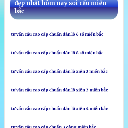
đẹp nhất hôm nay soi cầu miền
bắc
tư vấn cầu cao cấp chuẩn dàn lô 6 số miền bắc
tư vấn cầu cao cấp chuẩn dàn lô 8 số miền bắc
tư vấn cầu cao cấp chuẩn dàn lô xiên 2 miền bắc
tư vấn cầu cao cấp chuẩn dàn lô xiên 3 miền bắc
tư vấn cầu cao cấp chuẩn dàn lô xiên 4 miền bắc
tư vấn cầu cao cấp chuẩn 3 càng miền bắc