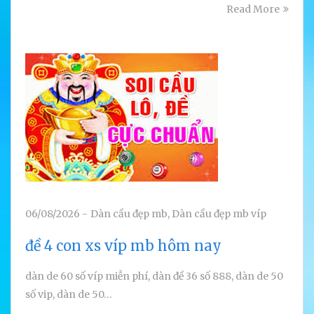
Read More
06/08/2026
-
Dàn cầu đẹp mb
,
Dàn cầu đẹp mb víp
đề 4 con xs víp mb hôm nay
dàn de 60 số víp miễn phí, dàn đề 36 số 888, dàn de 50
số vip, dàn de 50…