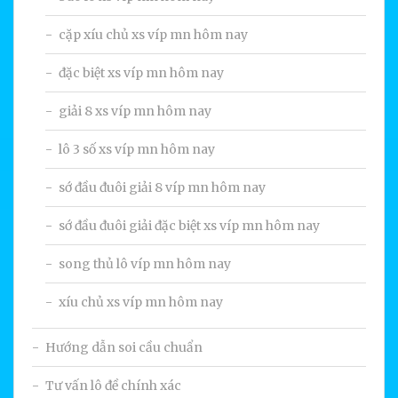
cặp xíu chủ xs víp mn hôm nay
đặc biệt xs víp mn hôm nay
giải 8 xs víp mn hôm nay
lô 3 số xs víp mn hôm nay
sớ đầu đuôi giải 8 víp mn hôm nay
sớ đầu đuôi giải đặc biệt xs víp mn hôm nay
song thủ lô víp mn hôm nay
xíu chủ xs víp mn hôm nay
Hướng dẫn soi cầu chuẩn
Tư vấn lô đề chính xác