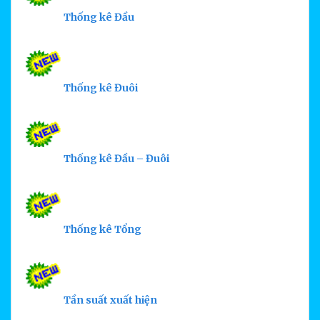
Thống kê Đầu
Thống kê Đuôi
Thống kê Đầu – Đuôi
Thống kê Tổng
Tần suất xuất hiện