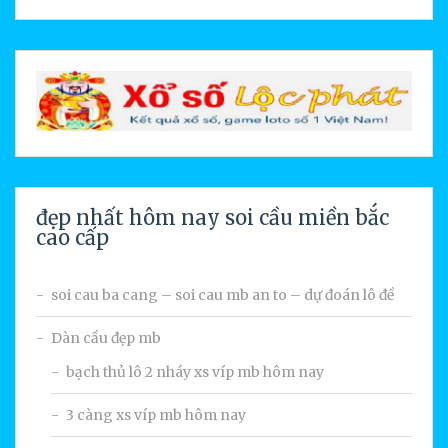
đẹp nhất hôm nay soi cầu miền bắc
cao cấp
soi cau ba cang – soi cau mb an to – dự đoán lô đề
Dàn cầu đẹp mb
bạch thủ lô 2 nháy xs víp mb hôm nay
3 càng xs víp mb hôm nay