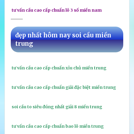
tư vấn cầu cao cấp chuẩn lô 3 số miền nam
đẹp nhất hôm nay soi cầu miền
trung
tư vấn cầu cao cấp chuẩn xỉu chủ miền trung
tư vấn cầu cao cấp chuẩn giải đặc biệt miền trung
soi cầu to siêu đúng nhất giải 8 miền trung
tư vấn cầu cao cấp chuẩn bao lô miền trung