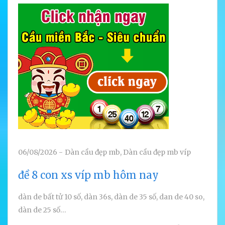
06/08/2026
-
Dàn cầu đẹp mb
,
Dàn cầu đẹp mb víp
đề 8 con xs víp mb hôm nay
dàn de bất tử 10 số, dàn 36s, dàn de 35 số, dan de 40 so,
dàn de 25 số…