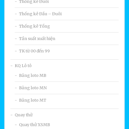
Thống kê Đuôi
Thống kê Đầu – Đuôi
Thống kê Tổng
Tần suất xuất hiện
TK từ 00 đến 99
KQ Lô tô
Bảng loto MB
Bảng loto MN
Bảng loto MT
Quay thử
Quay thử XSMB