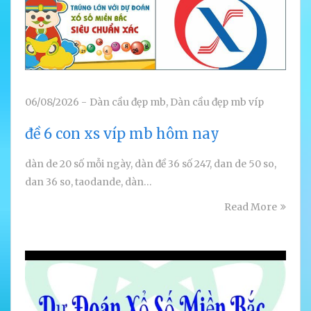
06/08/2026
-
Dàn cầu đẹp mb
,
Dàn cầu đẹp mb víp
đề 6 con xs víp mb hôm nay
dàn de 20 số mỗi ngày, dàn đề 36 số 247, dan de 50 so,
dan 36 so, taodande, dàn…
Read More