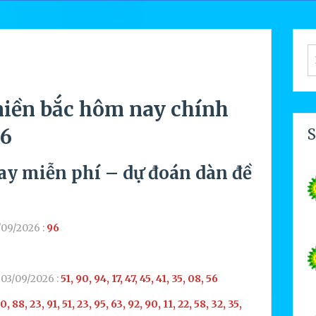
miền bắc hôm nay chính
26
ay miễn phí – dự đoán dàn đề
/09/2026 :
96
 03/09/2026 :
51, 90, 94, 17, 47, 45, 41, 35, 08, 56
0, 88, 23, 91, 51, 23, 95, 63, 92, 90, 11, 22, 58, 32, 35,