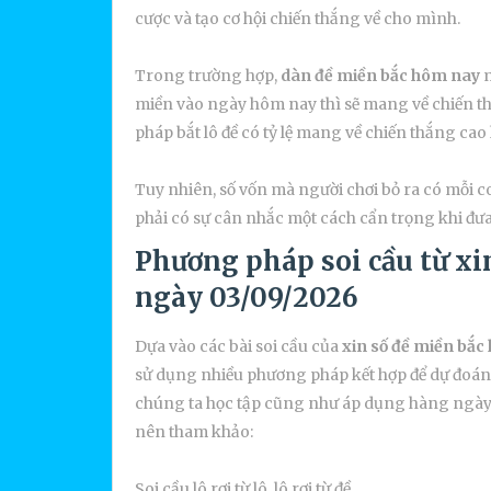
cược và tạo cơ hội chiến thắng về cho mình.
Trong trường hợp,
dàn đề miền bắc hôm nay
m
miền vào ngày hôm nay thì sẽ mang về chiến t
pháp bắt lô đề có tỷ lệ mang về chiến thắng cao 
Tuy nhiên, số vốn mà người chơi bỏ ra có mỗi c
phải có sự cân nhắc một cách cẩn trọng khi đư
Phương pháp soi cầu từ xi
ngày 03/09/2026
Dựa vào các bài soi cầu của
xin số đề miền bắc
sử dụng nhiều phương pháp kết hợp để dự đoá
chúng ta học tập cũng như áp dụng hàng ngày. D
nên tham khảo:
Soi cầu lô rơi từ lô, lô rơi từ đề.