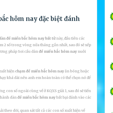
bắc hôm nay đặc biệt đánh
dàn
đề miền bắc hôm nay
bất tử
này, đầu tiên các
ồm 2 số trong vòng nửa tháng gần nhất, sau đó sẽ xếp
hương pháp Soi cầu dàn
đề miền bắc hôm nay
nuôi
 xuất hiện
chạm
đề miền bắc hôm nay
ăn bóng hoặc
chạy khá dài nên anh em hoàn toàn có thể chọn nó để
hững con số ngoài cùng về ở KQXS giải 1, sau đó sẽ tiến
 thành dàn
đề miền bắc hôm nay
bất bại đánh vào các
ải theo dõi, quan sát tất cả các con số xuất hiện về