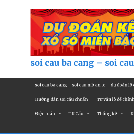
soi cau ba cang – soi ca
soi cau ba cang – soi cau mb an to – dự đoán lô 
Hướng dẫn soi cầu chuẩn
Tư vấn lô đề chín
Điện toán
TK Cầu
Thống kê
K