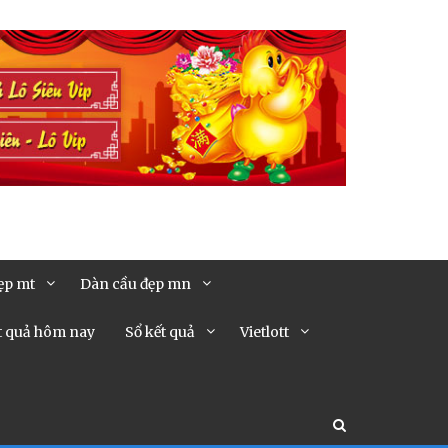
ẹp mt
Dàn cầu đẹp mn
t quả hôm nay
Sổ kết quả
Vietlott