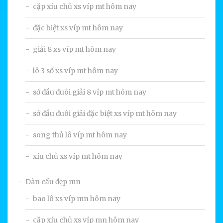
cặp xíu chủ xs víp mt hôm nay
đặc biệt xs víp mt hôm nay
giải 8 xs víp mt hôm nay
lô 3 số xs víp mt hôm nay
sớ đầu đuôi giải 8 víp mt hôm nay
sớ đầu đuôi giải đặc biệt xs víp mt hôm nay
song thủ lô víp mt hôm nay
xíu chủ xs víp mt hôm nay
Dàn cầu đẹp mn
bao lô xs víp mn hôm nay
cặp xíu chủ xs víp mn hôm nay