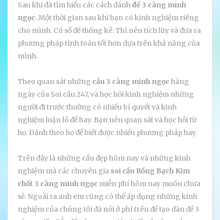
Sau khi đã tìm hiểu các cách đánh
đề 3 càng minh
ngọc
. Một thời gian sau khi bạn có kinh nghiệm riêng
cho mình. Có sổ đề thống kê. Thì nên tích lũy và đưa ra
phương pháp tính toán tốt hơn dựa trên khả năng của
mình.
Theo quan sát những
cầu 3 càng minh ngọc
hàng
ngày của Soi cầu 247, và học hỏi kinh nghiệm những
người đi trước thường có nhiều bí quyết và kinh
nghiệm luận lô đề hay. Bạn nên quan sát và học hỏi từ
họ. Đánh theo họ để biết được nhiều phương pháp hay.
Trên đây là những cầu đẹp hôm nay và những kinh
nghiệm mà các chuyên gia
soi cầu Rồng Bạch Kim
chốt 3 càng minh ngọc
miễn phí hôm nay muốn chưa
sẻ. Ngoài ra anh em cũng có thể áp dụng những kinh
nghiệm của chúng tôi đã nói ở phí trên để tạo dàn đề 3