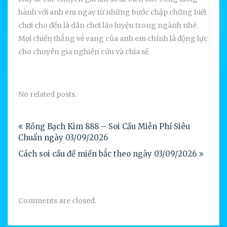
hành với anh em ngay từ những bước chập chững biết
chơi cho đến là dân chơi lão luyện trong ngành nhé.
Mọi chiến thắng vẻ vang của anh em chính là động lực
cho chuyên gia nghiên cứu và chia sẻ.
No related posts.
Điều
Rồng Bạch Kim 888 – Soi Cầu Miễn Phí Siêu
hướng
Chuẩn ngày 03/09/2026
bài
Cách soi cầu đề miền bắc theo ngày 03/09/2026
viết
Comments are closed.