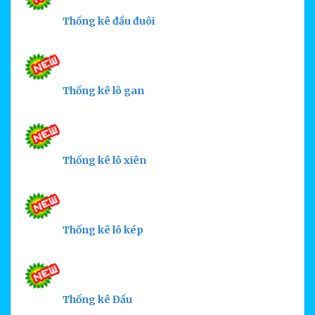
Thống kê đầu đuôi
Thống kê lô gan
Thống kê lô xiên
Thống kê lô kép
Thống kê Đầu