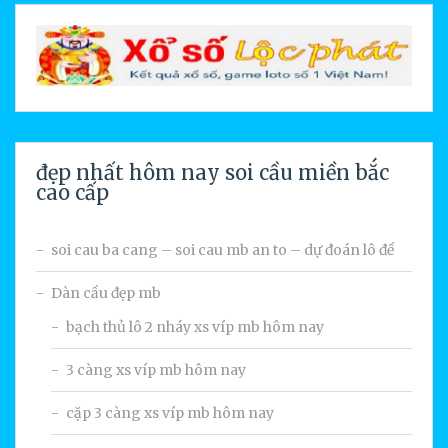
đẹp nhất hôm nay soi cầu miền bắc
cao cấp
soi cau ba cang – soi cau mb an to – dự đoán lô đề
Dàn cầu đẹp mb
bạch thủ lô 2 nháy xs víp mb hôm nay
3 càng xs víp mb hôm nay
cặp 3 càng xs víp mb hôm nay