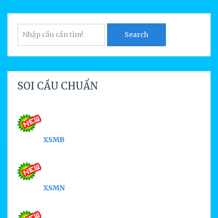
Search
SOI CẦU CHUẨN
XSMB
XSMN