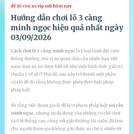
đề 10 con xs víp mb hôm nay
Hướng dẫn chơi lô 3 càng
minh ngọc hiệu quả nhất ngày
03/09/2026
Cách chơi lô 3 càng minh ngọc
là 1 loại hình đặt cược
thông thường, thú vị sự quan tâm của nhiều bạn việt
nam. Ban sơ, nó được biết tới như một hình thức giải trí
chuẩn y vé số Ở Thủ đô, sau này trở thành một phần
của lô đề dù rằng không được phép theo luật pháp
pháp luật.
dù rằng việc tham gia lô đề là vi phạm pháp luật
soi cầu
minh ngọc
, nhưng sự đa dạng của những cơ chế chơi
và tỉ lệ thắng cao, cùng với giải thưởng lôi cuốn, đã làm
cho người tham gia không gây được sự chú ý nhiều tới