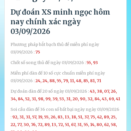
Dự đoán XS minh ngọc hôm
nay chính xác ngày
03/09/2026
Phương pháp bắt bạch thủ đề miễn phí ngày
03/09/2026 :
75
Chốt số song thủ đề ngày 03/09/2026 :
55, 93
Miễn phí dàn đề 10 số cực chuẩn miễn phí ngày
03/09/2026 :
24, 24, 88, 55, 79, 11, 48, 85, 81, 71
Dự đoán dàn đề 20 số ngày 03/09/2026 :
43, 38, 07, 26,
34, 84, 52, 31, 98, 99, 39, 53, 31, 20, 90, 32, 84, 43, 69, 41
Soi cầu dàn đề 36 con số bất bại ngày ngày 03/09/2026
:
92, 31, 31, 57, 19, 55, 26, 83, 13, 18, 51, 37, 75, 42, 89, 25,
22, 77, 30, 76, 72, 89, 13, 72, 51, 67, 31, 55, 14, 80, 62, 58,