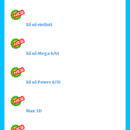
Xổ số vietlott
Xổ số Mega 6/45
Xổ số Power 6/55
Max 3D