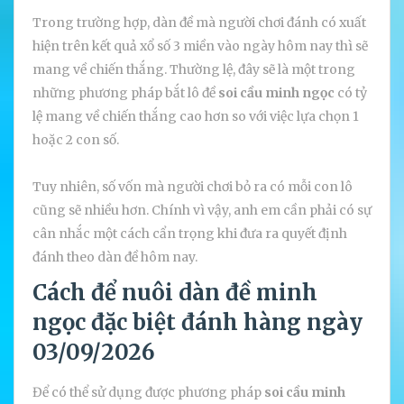
Trong trường hợp, dàn đề mà người chơi đánh có xuất
hiện trên kết quả xổ số 3 miền vào ngày hôm nay thì sẽ
mang về chiến thắng. Thường lệ, đây sẽ là một trong
những phương pháp bắt lô đề
soi cầu minh ngọc
có tỷ
lệ mang về chiến thắng cao hơn so với việc lựa chọn 1
hoặc 2 con số.
Tuy nhiên, số vốn mà người chơi bỏ ra có mỗi con lô
cũng sẽ nhiều hơn. Chính vì vậy, anh em cần phải có sự
cân nhắc một cách cẩn trọng khi đưa ra quyết định
đánh theo dàn đề hôm nay.
Cách để nuôi dàn đề minh
ngọc đặc biệt đánh hàng ngày
03/09/2026
Để có thể sử dụng được phương pháp
soi cầu minh