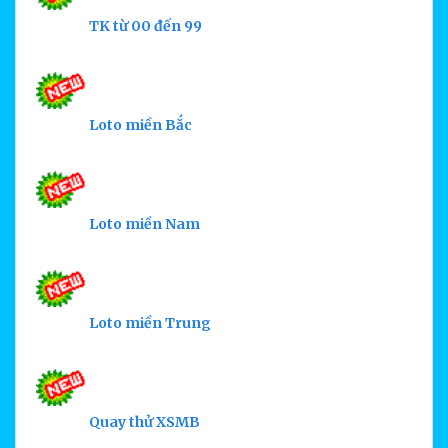
TK từ 00 đến 99
Loto miền Bắc
Loto miền Nam
Loto miền Trung
Quay thử XSMB