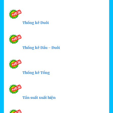
Thống kê Đuôi
Thống kê Đầu – Đuôi
Thống kê Tổng
Tần suất xuất hiện