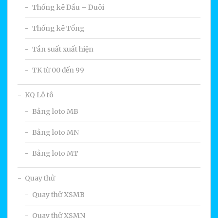
Thống kê Đầu – Đuôi
Thống kê Tổng
Tần suất xuất hiện
TK từ 00 đến 99
KQ Lô tô
Bảng loto MB
Bảng loto MN
Bảng loto MT
Quay thử
Quay thử XSMB
Quay thử XSMN