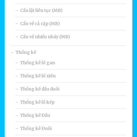
Cầu lật liên tục (MB)
Cầu về cả cặp (MB)
Cầu về nhiều nháy (MB)
Thống kê
Thống kê lô gan
Thống kê lô xiên
Thống kê đầu đuôi
Thống kê lô kép
Thống kê Đầu
Thống kê Đuôi