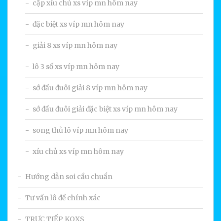
cặp xíu chủ xs víp mn hôm nay
đặc biệt xs víp mn hôm nay
giải 8 xs víp mn hôm nay
lô 3 số xs víp mn hôm nay
sớ đầu đuôi giải 8 víp mn hôm nay
sớ đầu đuôi giải đặc biệt xs víp mn hôm nay
song thủ lô víp mn hôm nay
xíu chủ xs víp mn hôm nay
Hướng dẫn soi cầu chuẩn
Tư vấn lô đề chính xác
TRỰC TIẾP KQXS