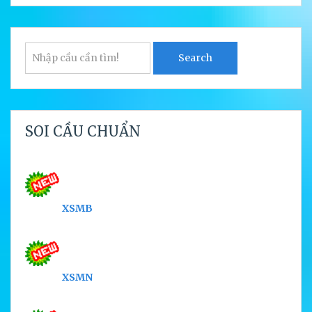
Search
SOI CẦU CHUẨN
XSMB
XSMN