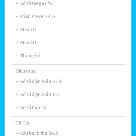
Xổ số mega 6/45
xổ số Power 6/55
Max 3D
Max 4D
Thống kê
Điện toán
Xổ số điện toán 6×36
Xổ số điện toán 123
Xổ số thần tài
TK Cầu
Cầu bạch thủ (MB)