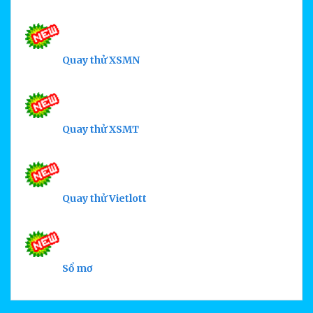
Quay thử XSMN
Quay thử XSMT
Quay thử Vietlott
Sổ mơ