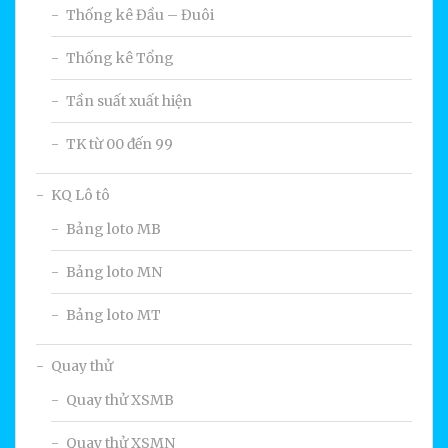
Thống kê Đầu – Đuôi
Thống kê Tổng
Tần suất xuất hiện
TK từ 00 đến 99
KQ Lô tô
Bảng loto MB
Bảng loto MN
Bảng loto MT
Quay thử
Quay thử XSMB
Quay thử XSMN