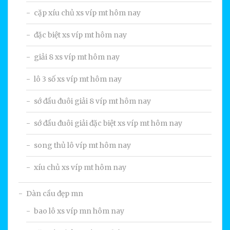
cặp xíu chủ xs víp mt hôm nay
đặc biệt xs víp mt hôm nay
giải 8 xs víp mt hôm nay
lô 3 số xs víp mt hôm nay
sớ đầu đuôi giải 8 víp mt hôm nay
sớ đầu đuôi giải đặc biệt xs víp mt hôm nay
song thủ lô víp mt hôm nay
xíu chủ xs víp mt hôm nay
Dàn cầu đẹp mn
bao lô xs víp mn hôm nay