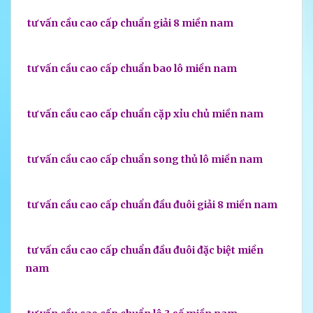
tư vấn cầu cao cấp chuẩn giải 8 miền nam
tư vấn cầu cao cấp chuẩn bao lô miền nam
tư vấn cầu cao cấp chuẩn cặp xỉu chủ miền nam
tư vấn cầu cao cấp chuẩn song thủ lô miền nam
tư vấn cầu cao cấp chuẩn đầu đuôi giải 8 miền nam
tư vấn cầu cao cấp chuẩn đầu đuôi đặc biệt miền
nam