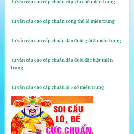
tư vấn cầu cao cấp chuẩn cặp xỉu chủ miền trung
tư vấn cầu cao cấp chuẩn song thủ lô miền trung
tư vấn cầu cao cấp chuẩn đầu đuôi giải 8 miền trung
tư vấn cầu cao cấp chuẩn đầu đuôi đặc biệt miền
trung
tư vấn cầu cao cấp chuẩn lô 3 số miền trung