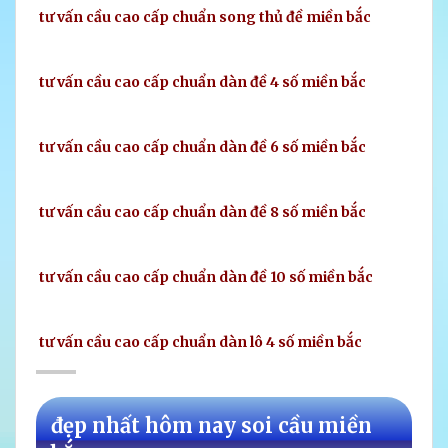
tư vấn cầu cao cấp chuẩn song thủ đề miền bắc
tư vấn cầu cao cấp chuẩn dàn đề 4 số miền bắc
tư vấn cầu cao cấp chuẩn dàn đề 6 số miền bắc
tư vấn cầu cao cấp chuẩn dàn đề 8 số miền bắc
tư vấn cầu cao cấp chuẩn dàn đề 10 số miền bắc
tư vấn cầu cao cấp chuẩn dàn lô 4 số miền bắc
đẹp nhất hôm nay soi cầu miền