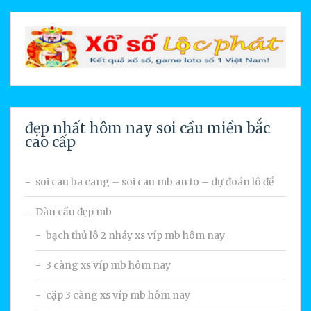
đẹp nhất hôm nay soi cầu miền bắc
cao cấp
soi cau ba cang – soi cau mb an to – dự đoán lô đề
Dàn cầu đẹp mb
bạch thủ lô 2 nháy xs víp mb hôm nay
3 càng xs víp mb hôm nay
cặp 3 càng xs víp mb hôm nay