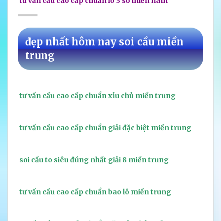
tư vấn cầu cao cấp chuẩn lô 3 số miền nam
đẹp nhất hôm nay soi cầu miền
trung
tư vấn cầu cao cấp chuẩn xỉu chủ miền trung
tư vấn cầu cao cấp chuẩn giải đặc biệt miền trung
soi cầu to siêu đúng nhất giải 8 miền trung
tư vấn cầu cao cấp chuẩn bao lô miền trung