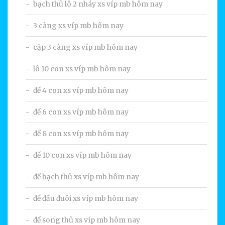
bạch thủ lô 2 nháy xs víp mb hôm nay
3 càng xs víp mb hôm nay
cặp 3 càng xs víp mb hôm nay
lô 10 con xs víp mb hôm nay
đề 4 con xs víp mb hôm nay
đề 6 con xs víp mb hôm nay
đề 8 con xs víp mb hôm nay
đề 10 con xs víp mb hôm nay
đề bạch thủ xs víp mb hôm nay
đề đầu đuôi xs víp mb hôm nay
đề song thủ xs víp mb hôm nay