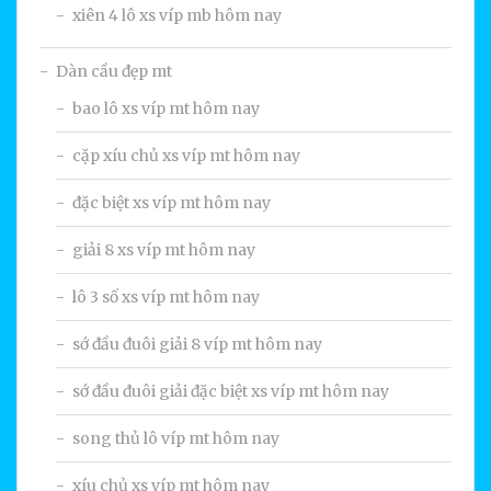
xiên 4 lô xs víp mb hôm nay
Dàn cầu đẹp mt
bao lô xs víp mt hôm nay
cặp xíu chủ xs víp mt hôm nay
đặc biệt xs víp mt hôm nay
giải 8 xs víp mt hôm nay
lô 3 số xs víp mt hôm nay
sớ đầu đuôi giải 8 víp mt hôm nay
sớ đầu đuôi giải đặc biệt xs víp mt hôm nay
song thủ lô víp mt hôm nay
xíu chủ xs víp mt hôm nay