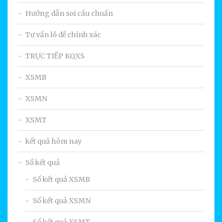
Hướng dẫn soi cầu chuẩn
Tư vấn lô đề chính xác
TRỰC TIẾP KQXS
XSMB
XSMN
XSMT
kết quả hôm nay
Sổ kết quả
Sổ kết quả XSMB
Sổ kết quả XSMN
Sổ kết quả XSMT