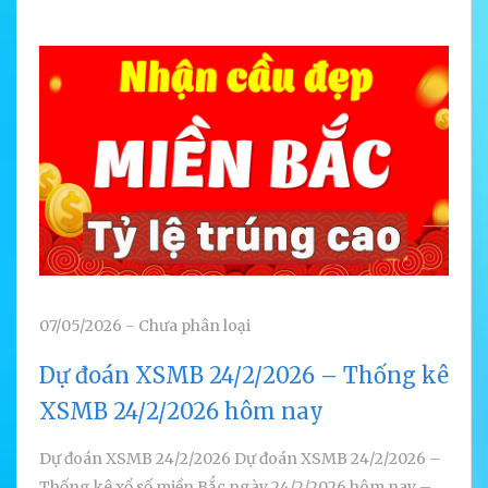
07/05/2026
-
Chưa phân loại
Dự đoán XSMB 24/2/2026 – Thống kê
XSMB 24/2/2026 hôm nay
Dự đoán XSMB 24/2/2026 Dự đoán XSMB 24/2/2026 –
Thống kê xổ số miền Bắc ngày 24/2/2026 hôm nay –…