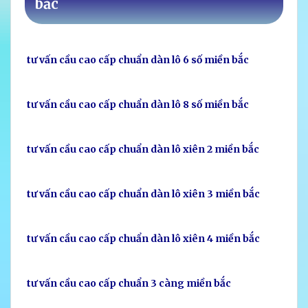
bắc
tư vấn cầu cao cấp chuẩn dàn lô 6 số miền bắc
tư vấn cầu cao cấp chuẩn dàn lô 8 số miền bắc
tư vấn cầu cao cấp chuẩn dàn lô xiên 2 miền bắc
tư vấn cầu cao cấp chuẩn dàn lô xiên 3 miền bắc
tư vấn cầu cao cấp chuẩn dàn lô xiên 4 miền bắc
tư vấn cầu cao cấp chuẩn 3 càng miền bắc