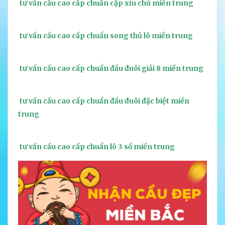
tư vấn cầu cao cấp chuẩn cặp xỉu chủ miền trung
tư vấn cầu cao cấp chuẩn song thủ lô miền trung
tư vấn cầu cao cấp chuẩn đầu đuôi giải 8 miền trung
tư vấn cầu cao cấp chuẩn đầu đuôi đặc biệt miền
trung
tư vấn cầu cao cấp chuẩn lô 3 số miền trung