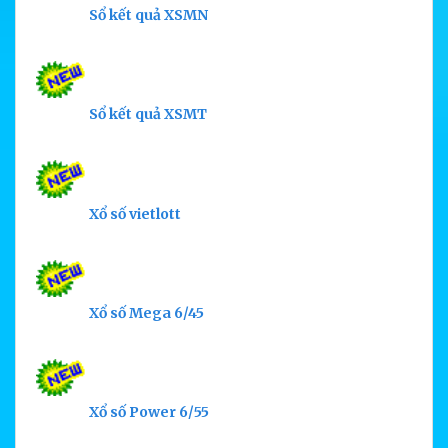
Sổ kết quả XSMN
Sổ kết quả XSMT
Xổ số vietlott
Xổ số Mega 6/45
Xổ số Power 6/55