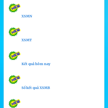
XSMN
XSMT
Kết quả hôm nay
Sổ kết quả XSMB