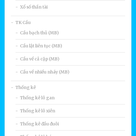
Xổ số thần tài
TK Cầu
Cầu bạch thủ (MB)
Cầu lật liên tục (MB)
Cầu về cả cặp (MB)
Cầu về nhiều nháy (MB)
Thống kê
Thống kê lô gan
Thống kê lô xiên
Thống kê đầu đuôi