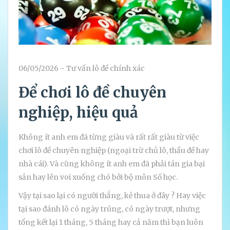
06/05/2026
-
Tư vấn lô đề chính xác
Để chơi lô đề chuyên
nghiệp, hiệu quả
Không ít anh em đã từng giàu và rất rất giàu từ việc
chơi lô đề chuyên nghiệp (ngoại trừ chủ lô, thầu đề hay
nhà cái). Và cũng không ít anh em đã phải tán gia bại
sản hay lên voi xuống chó bởi bộ môn Số học.
Vậy tại sao lại có người thắng, kẻ thua ở đây ? Hay việc
tại sao đánh lô có ngày trúng, có ngày trượt, nhưng
tổng kết lại 1 tháng, 5 tháng hay cả năm thì bạn luôn