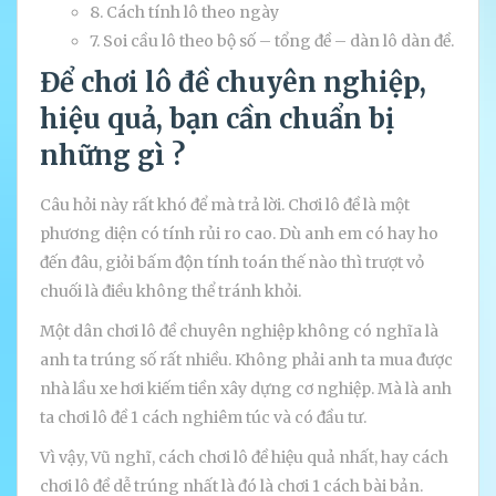
8. Cách tính lô theo ngày
7. Soi cầu lô theo bộ số – tổng đề – dàn lô dàn đề.
Để chơi lô đề chuyên nghiệp,
hiệu quả, bạn cần chuẩn bị
những gì ?
Câu hỏi này rất khó để mà trả lời. Chơi lô đề là một
phương diện có tính rủi ro cao. Dù anh em có hay ho
đến đâu, giỏi bấm độn tính toán thế nào thì trượt vỏ
chuối là điều không thể tránh khỏi.
Một dân chơi lô đề chuyên nghiệp không có nghĩa là
anh ta trúng số rất nhiều. Không phải anh ta mua được
nhà lầu xe hơi kiếm tiền xây dựng cơ nghiệp. Mà là anh
ta chơi lô đề 1 cách nghiêm túc và có đầu tư.
Vì vậy, Vũ nghĩ, cách chơi lô đề hiệu quả nhất, hay cách
chơi lô đề dễ trúng nhất là đó là chơi 1 cách bài bản.