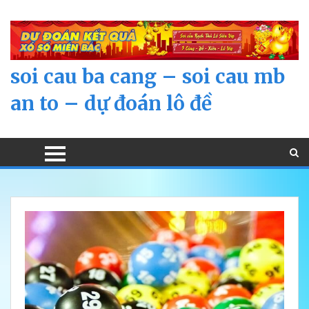
soi cau ba cang – soi cau mb
an to – dự đoán lô đề