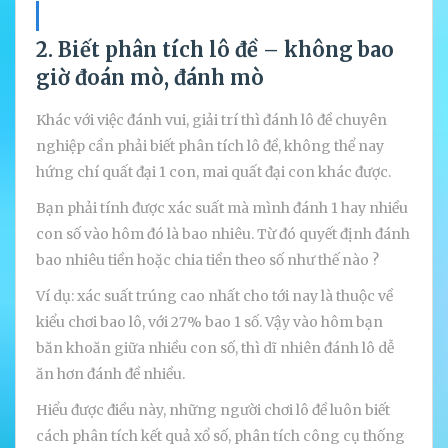
2. Biết phân tích lô đề –
không
bao
giờ đoán mò, đánh mò
Khác với việc đánh vui, giải trí thì đánh lô đề chuyên
nghiệp cần phải biết phân tích lô đề, không thể nay
hứng chí quất đại 1 con, mai quất đại con khác được.
Bạn phải tính được xác suất mà mình đánh 1 hay nhiều
con số vào hôm đó là bao nhiêu. Từ đó quyết định đánh
bao nhiêu tiền hoặc chia tiền theo số như thế nào ?
Ví dụ: xác suất trúng cao nhất cho tới nay là thuộc về
kiểu chơi bao lô, với 27% bao 1 số. Vậy vào hôm bạn
băn khoăn giữa nhiều con số, thì dĩ nhiên đánh lô dễ
ăn hơn đánh đề nhiều.
Hiểu được điều này, những người chơi lô đề luôn biết
cách phân tích kết quả xổ số, phân tích công cụ thống