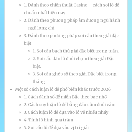
1. Đánh theo chiến thuật Casino – cách soi lô đề
chuẩn nhất hiện nay
2. Đánh theo phương pháp âm dương ngũ hành
– ngũ long chỉ
3. Đánh theo phương pháp soi cầu theo giải đặc
biệt
1. Soi cầu bạch thủ giải đặc biệt trong tuần.
2. Soi cầu dàn lô đuôi chạm theo giải Đặc
biệt.
3. Soi cầu ghép số theo giải Đặc biệt trong
tháng
Một số cách luận lô đề phổ biến khác trước 2026
1. Cách đánh số đề miền Bắc theo bạc nhớ
2. Cách suy luận lô đề bằng đầu câm đuôi câm
3. Cách luận lô đề dựa vào lô về nhiều nháy
4. Tính lô hình quả trám
5. Soi cầu lô đề dựa vào vị trí giải