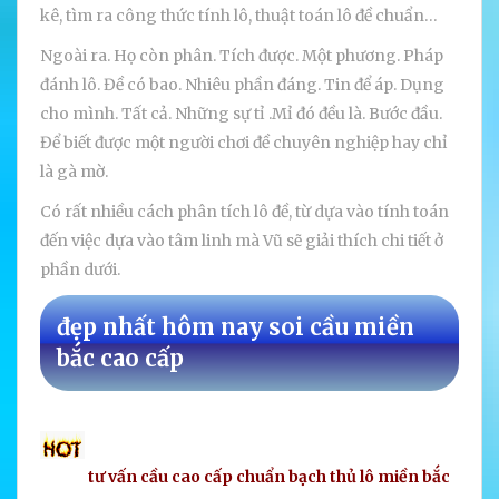
kê, tìm ra công thức tính lô, thuật toán lô đề chuẩn…
Ngoài ra. Họ còn phân. Tích được. Một phương. Pháp
đánh lô. Đề có bao. Nhiêu phần đáng. Tin để áp. Dụng
cho mình. Tất cả. Những sự tỉ .Mỉ đó đều là. Bước đầu.
Để biết được một người chơi đề chuyên nghiệp hay chỉ
là gà mờ.
Có rất nhiều cách phân tích lô đề, từ dựa vào tính toán
đến việc dựa vào tâm linh mà Vũ sẽ giải thích chi tiết ở
phần dưới.
đẹp nhất hôm nay soi cầu miền
bắc cao cấp
tư vấn cầu cao cấp chuẩn bạch thủ lô miền bắc