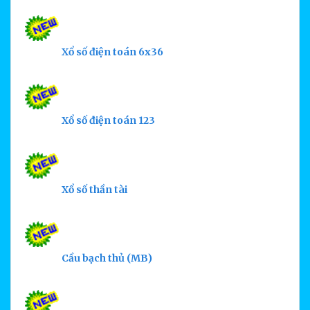
Xổ số điện toán 6x36
Xổ số điện toán 123
Xổ số thần tài
Cầu bạch thủ (MB)