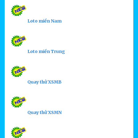
Loto miền Nam
Loto miền Trung
Quay thử XSMB
Quay thử XSMN