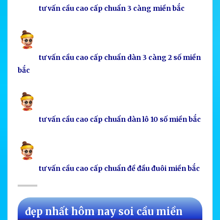
tư vấn cầu cao cấp chuẩn 3 càng miền bắc
tư vấn cầu cao cấp chuẩn dàn 3 càng 2 số miền
bắc
tư vấn cầu cao cấp chuẩn dàn lô 10 số miền bắc
tư vấn cầu cao cấp chuẩn đề đầu đuôi miền bắc
đẹp nhất hôm nay soi cầu miền