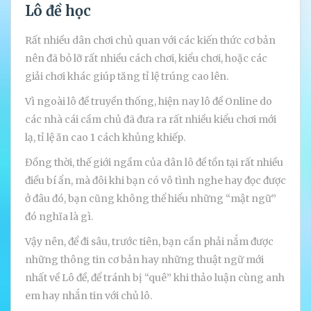
Lô đề học
Rất nhiều dân chơi chủ quan với các kiến thức cơ bản
nên đã bỏ lỡ rất nhiều cách chơi, kiểu chơi, hoặc các
giải chơi khác giúp tăng tỉ lệ trúng cao lên.
Vì ngoài lô đề truyền thống, hiện nay lô đề Online do
các nhà cái cầm chủ đã đưa ra rất nhiều kiểu chơi mới
lạ, tỉ lệ ăn cao 1 cách khủng khiếp.
Đồng thời, thế giới ngầm của dân lô đề tồn tại rất nhiều
điều bí ẩn, mà đôi khi bạn có vô tình nghe hay đọc được
ở đâu đó, bạn cũng không thể hiểu những “mật ngữ”
đó nghĩa là gì.
Vậy nên, để đi sâu, trước tiên, bạn cần phải nắm được
những thông tin cơ bản hay những thuật ngữ mới
nhất về Lô đề, để tránh bị “quê” khi thảo luận cùng anh
em hay nhắn tin với chủ lô.